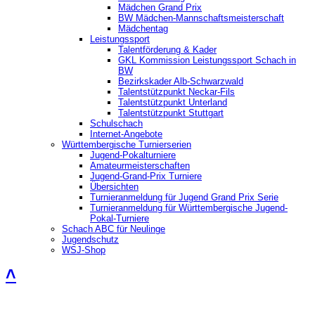
Mädchen Grand Prix
BW Mädchen-Mannschaftsmeisterschaft
Mädchentag
Leistungssport
Talentförderung & Kader
GKL Kommission Leistungssport Schach in
BW
Bezirkskader Alb-Schwarzwald
Talentstützpunkt Neckar-Fils
Talentstützpunkt Unterland
Talentstützpunkt Stuttgart
Schulschach
Internet-Angebote
Württembergische Turnierserien
Jugend-Pokalturniere
Amateurmeisterschaften
Jugend-Grand-Prix Turniere
Übersichten
Turnieranmeldung für Jugend Grand Prix Serie
Turnieranmeldung für Württembergische Jugend-
Pokal-Turniere
Schach ABC für Neulinge
Jugendschutz
WSJ-Shop
˄