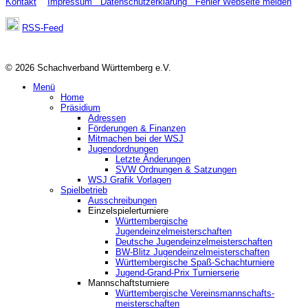
Kontakt
Impressum
Datenschutzerklärung
Fehler Webseite melden
RSS-Feed
© 2026 Schachverband Württemberg e.V.
Menü
Home
Präsidium
Adressen
Förderungen & Finanzen
Mitmachen bei der WSJ
Jugendordnungen
Letzte Änderungen
SVW Ordnungen & Satzungen
WSJ Grafik Vorlagen
Spielbetrieb
Ausschreibungen
Einzelspielerturniere
Württembergische
Jugendeinzelmeisterschaften
Deutsche Jugendeinzelmeisterschaften
BW-Blitz Jugendeinzelmeisterschaften
Württembergische Spaß-Schachturniere
Jugend-Grand-Prix Turnierserie
Mannschaftsturniere
Württembergische Vereinsmannschafts-
meisterschaften