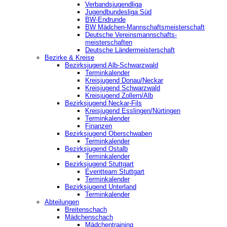
Verbandsjugendliga
Jugendbundesliga Süd
BW-Endrunde
BW Mädchen-Mannschaftsmeisterschaft
Deutsche Vereinsmannschafts-
meisterschaften
Deutsche Ländermeisterschaft
Bezirke & Kreise
Bezirksjugend Alb-Schwarzwald
Terminkalender
Kreisjugend Donau/Neckar
Kreisjugend Schwarzwald
Kreisjugend Zollern/Alb
Bezirksjugend Neckar-Fils
Kreisjugend ‎Esslingen/Nürtingen
Terminkalender
Finanzen
Bezirksjugend Oberschwaben
Terminkalender
Bezirksjugend Ostalb
Terminkalender
Bezirksjugend Stuttgart
‎Eventteam Stuttgart
Terminkalender
Bezirksjugend Unterland
Terminkalender
Abteilungen
Breitenschach
Mädchenschach
Mädchentraining