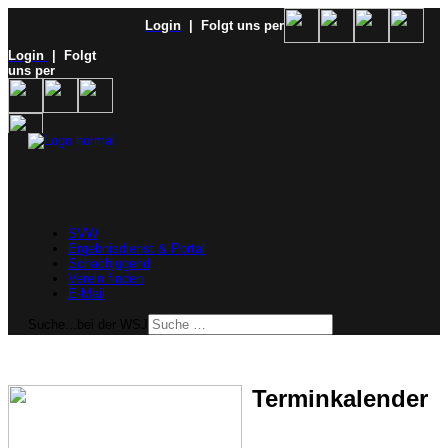
Login
| Folgt uns per
Login
| Folgt
uns per
SVW
Ergebnisdienst & Portal
Schachjugend
Verein finden
E-Mail
Suche...bei der WSJ
Terminkalender