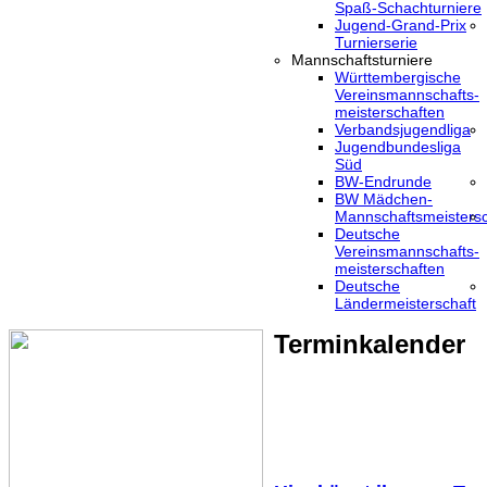
Spaß-Schachturniere
Jugend-Grand-Prix
Turnierserie
Mannschaftsturniere
Württembergische
Vereinsmannschafts-
meisterschaften
Verbandsjugendliga
Jugendbundesliga
Süd
BW-Endrunde
BW Mädchen-
Mannschaftsmeistersc
Deutsche
Vereinsmannschafts-
meisterschaften
Deutsche
Ländermeisterschaft
Terminkalender