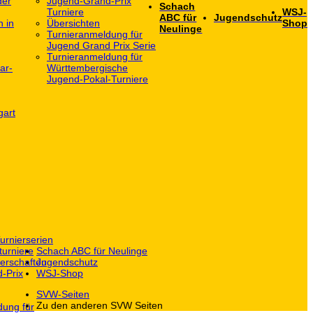
der
Jugend-Grand-Prix
Schach
Turniere
WSJ-
ABC für
Jugendschutz
h in
Übersichten
Shop
Neulinge
Turnieranmeldung für
Jugend Grand Prix Serie
Turnieranmeldung für
ar-
Württembergische
Jugend-Pokal-Turniere
gart
urnierserien
turniere
Schach ABC für Neulinge
erschaften
Jugendschutz
-Prix
WSJ-Shop
SVW-Seiten
Zu den anderen SVW Seiten
dung für