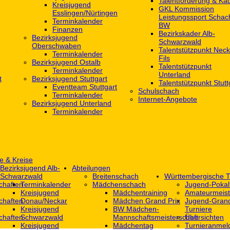
Talentförderung & Ka
Kreisjugend
GKL Kommission
‎Esslingen/Nürtingen
Leistungssport Schac
Terminkalender
BW
Finanzen
Bezirkskader Alb-
Bezirksjugend
Schwarzwald
Oberschwaben
Talentstützpunkt Neck
Terminkalender
Fils
Bezirksjugend Ostalb
Talentstützpunkt
Terminkalender
Unterland
t
Bezirksjugend Stuttgart
Talentstützpunkt Stutt
‎Eventteam Stuttgart
Schulschach
Terminkalender
Internet-Angebote
Bezirksjugend Unterland
Terminkalender
e & Kreise
Bezirksjugend Alb-
Abteilungen
Schwarzwald
Breitenschach
Württembergische T
chaften
Terminkalender
Mädchenschach
Jugend-Pokal
Kreisjugend
Mädchentraining
Amateurmeist
chaften
Donau/Neckar
Mädchen Grand Prix
Jugend-Grand
Kreisjugend
BW Mädchen-
Turniere
chaften
Schwarzwald
Mannschaftsmeisterschaft
Übersichten
Kreisjugend
Mädchentag
Turnieranmel