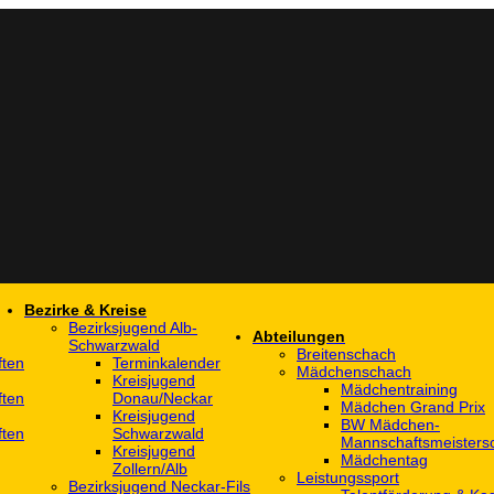
Bezirke & Kreise
Bezirksjugend Alb-
Abteilungen
Schwarzwald
Breitenschach
ften
Terminkalender
Mädchenschach
Kreisjugend
Mädchentraining
ften
Donau/Neckar
Mädchen Grand Prix
Kreisjugend
BW Mädchen-
ften
Schwarzwald
Mannschaftsmeistersc
Kreisjugend
Mädchentag
Zollern/Alb
Leistungssport
Bezirksjugend Neckar-Fils