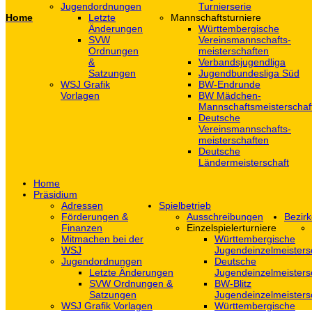
Jugendordnungen
Turnierserie
Home
Letzte
Mannschaftsturniere
Änderungen
Württembergische
SVW
Vereinsmannschafts-
Ordnungen
meisterschaften
&
Verbandsjugendliga
Satzungen
Jugendbundesliga Süd
WSJ Grafik
BW-Endrunde
Vorlagen
BW Mädchen-
Mannschaftsmeisterschaf
Deutsche
Vereinsmannschafts-
meisterschaften
Deutsche
Ländermeisterschaft
Home
Präsidium
Adressen
Spielbetrieb
Förderungen &
Ausschreibungen
Bezirk
Finanzen
Einzelspielerturniere
Mitmachen bei der
Württembergische
WSJ
Jugendeinzelmeisters
Jugendordnungen
Deutsche
Letzte Änderungen
Jugendeinzelmeisters
SVW Ordnungen &
BW-Blitz
Satzungen
Jugendeinzelmeisters
WSJ Grafik Vorlagen
Württembergische