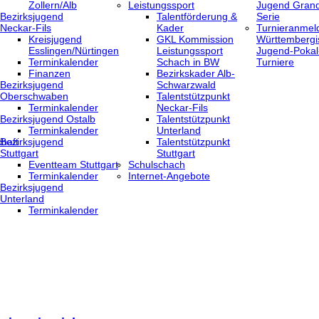
Zollern/Alb
Leistungssport
Jugend Grand
Bezirksjugend
Talentförderung &
Serie
Neckar-Fils
Kader
Turnieranmel
Kreisjugend
GKL Kommission
Württembergi
‎Esslingen/Nürtingen
Leistungssport
Jugend-Pokal
Terminkalender
Schach in BW
Turniere
Finanzen
Bezirkskader Alb-
Bezirksjugend
Schwarzwald
Oberschwaben
Talentstützpunkt
Terminkalender
Neckar-Fils
Bezirksjugend Ostalb
Talentstützpunkt
Terminkalender
Unterland
haft
Bezirksjugend
Talentstützpunkt
Stuttgart
Stuttgart
‎Eventteam Stuttgart
Schulschach
Terminkalender
Internet-Angebote
Bezirksjugend
Unterland
Terminkalender