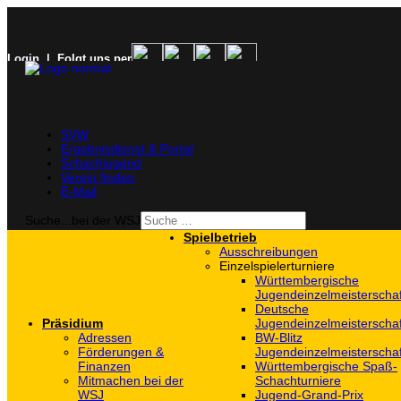
Login
| Folgt uns per
SVW
Ergebnisdienst & Portal
Schachjugend
Verein finden
E-Mail
Suche...bei der WSJ
Spielbetrieb
Ausschreibungen
Einzelspielerturniere
Württembergische
Jugendeinzelmeisterscha
Deutsche
Präsidium
Jugendeinzelmeisterscha
Adressen
BW-Blitz
Förderungen &
Jugendeinzelmeisterscha
Finanzen
Württembergische Spaß-
Mitmachen bei der
Schachturniere
WSJ
Jugend-Grand-Prix