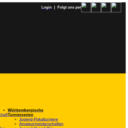
Login
| Folgt uns per
Württembergische
haft
Turnierserien
Jugend-Pokalturniere
Amateurmeisterschaften