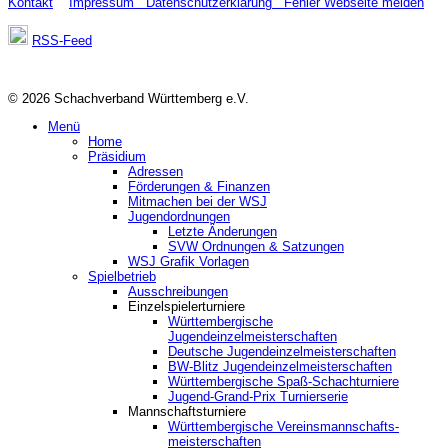
Kontakt
Impressum
Datenschutzerklärung
Fehler Webseite melden
RSS-Feed
© 2026 Schachverband Württemberg e.V.
Menü
Home
Präsidium
Adressen
Förderungen & Finanzen
Mitmachen bei der WSJ
Jugendordnungen
Letzte Änderungen
SVW Ordnungen & Satzungen
WSJ Grafik Vorlagen
Spielbetrieb
Ausschreibungen
Einzelspielerturniere
Württembergische
Jugendeinzelmeisterschaften
Deutsche Jugendeinzelmeisterschaften
BW-Blitz Jugendeinzelmeisterschaften
Württembergische Spaß-Schachturniere
Jugend-Grand-Prix Turnierserie
Mannschaftsturniere
Württembergische Vereinsmannschafts-
meisterschaften