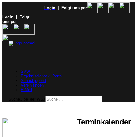
Login
| Folgt uns per
Login
| Folgt
uns per
SVW
Ergebnisdienst & Portal
Schachjugend
Verein finden
E-Mail
Suche...bei der WSJ
Terminkalender