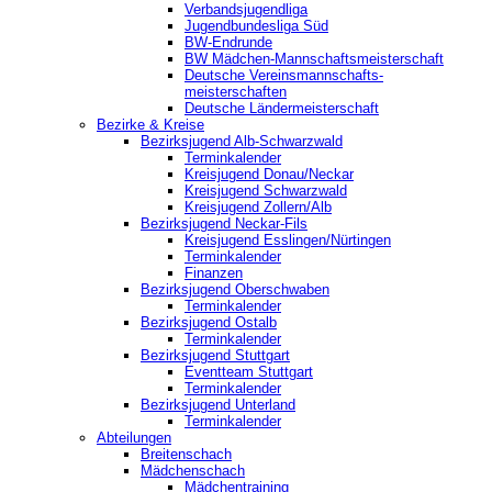
Verbandsjugendliga
Jugendbundesliga Süd
BW-Endrunde
BW Mädchen-Mannschaftsmeisterschaft
Deutsche Vereinsmannschafts-
meisterschaften
Deutsche Ländermeisterschaft
Bezirke & Kreise
Bezirksjugend Alb-Schwarzwald
Terminkalender
Kreisjugend Donau/Neckar
Kreisjugend Schwarzwald
Kreisjugend Zollern/Alb
Bezirksjugend Neckar-Fils
Kreisjugend ‎Esslingen/Nürtingen
Terminkalender
Finanzen
Bezirksjugend Oberschwaben
Terminkalender
Bezirksjugend Ostalb
Terminkalender
Bezirksjugend Stuttgart
‎Eventteam Stuttgart
Terminkalender
Bezirksjugend Unterland
Terminkalender
Abteilungen
Breitenschach
Mädchenschach
Mädchentraining