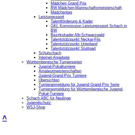
Mädchen Grand Prix
BW Mädchen-Mannschaftsmeisterschaft
Mädchentag
Leistungssport
Talentförderung & Kader
GKL Kommission Leistungssport Schach in
BW
Bezirkskader Alb-Schwarzwald
Talentstützpunkt Neckar-Fils
Talentstützpunkt Unterland
Talentstützpunkt Stuttgart
Schulschach
Internet-Angebote
Württembergische Turnierserien
Jugend-Pokalturniere
Amateurmeisterschaften
Jugend-Grand-Prix Turniere
Übersichten
Turnieranmeldung für Jugend Grand Prix Serie
Turnieranmeldung für Württembergische Jugend-
Pokal-Turniere
Schach ABC für Neulinge
Jugendschutz
WSJ-Shop
˄