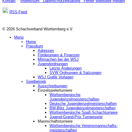
Kontakt
Impressum
Datenschutzerklärung
Fehler Webseite melden
RSS-Feed
© 2026 Schachverband Württemberg e.V.
Menü
Home
Präsidium
Adressen
Förderungen & Finanzen
Mitmachen bei der WSJ
Jugendordnungen
Letzte Änderungen
SVW Ordnungen & Satzungen
WSJ Grafik Vorlagen
Spielbetrieb
Ausschreibungen
Einzelspielerturniere
Württembergische
Jugendeinzelmeisterschaften
Deutsche Jugendeinzelmeisterschaften
BW-Blitz Jugendeinzelmeisterschaften
Württembergische Spaß-Schachturniere
Jugend-Grand-Prix Turnierserie
Mannschaftsturniere
Württembergische Vereinsmannschafts-
meisterschaften