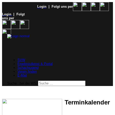
Login
| Folgt uns per
Login
| Folgt
uns per
SVW
Ergebnisdienst & Portal
Schachjugend
Verein finden
E-Mail
Suche...bei der WSJ
Terminkalender