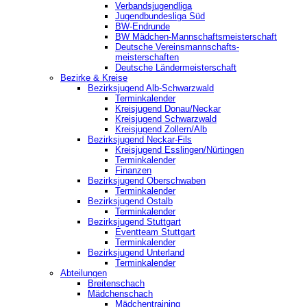
Verbandsjugendliga
Jugendbundesliga Süd
BW-Endrunde
BW Mädchen-Mannschaftsmeisterschaft
Deutsche Vereinsmannschafts-
meisterschaften
Deutsche Ländermeisterschaft
Bezirke & Kreise
Bezirksjugend Alb-Schwarzwald
Terminkalender
Kreisjugend Donau/Neckar
Kreisjugend Schwarzwald
Kreisjugend Zollern/Alb
Bezirksjugend Neckar-Fils
Kreisjugend ‎Esslingen/Nürtingen
Terminkalender
Finanzen
Bezirksjugend Oberschwaben
Terminkalender
Bezirksjugend Ostalb
Terminkalender
Bezirksjugend Stuttgart
‎Eventteam Stuttgart
Terminkalender
Bezirksjugend Unterland
Terminkalender
Abteilungen
Breitenschach
Mädchenschach
Mädchentraining