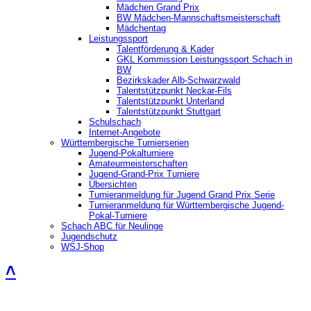
Mädchen Grand Prix
BW Mädchen-Mannschaftsmeisterschaft
Mädchentag
Leistungssport
Talentförderung & Kader
GKL Kommission Leistungssport Schach in
BW
Bezirkskader Alb-Schwarzwald
Talentstützpunkt Neckar-Fils
Talentstützpunkt Unterland
Talentstützpunkt Stuttgart
Schulschach
Internet-Angebote
Württembergische Turnierserien
Jugend-Pokalturniere
Amateurmeisterschaften
Jugend-Grand-Prix Turniere
Übersichten
Turnieranmeldung für Jugend Grand Prix Serie
Turnieranmeldung für Württembergische Jugend-
Pokal-Turniere
Schach ABC für Neulinge
Jugendschutz
WSJ-Shop
˄