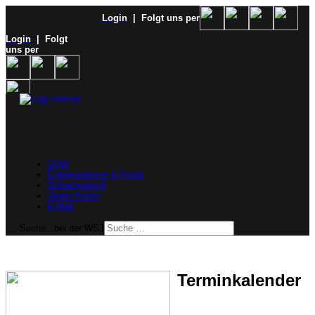
Login
| Folgt uns per
Login
| Folgt
uns per
SVW
Ergebnisdienst & Portal
Schachjugend
Verein finden
E-Mail
Suche...bei der WSJ
Terminkalender