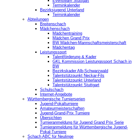
‎Eventteam Stuttgart
Terminkalender
Bezirksjugend Unterland
Terminkalender
Abteilungen
Breitenschach
Mädchenschach
Mädchentraining
Mädchen Grand Prix
BW Mädchen-Mannschaftsmeisterschaft
Mädchentag
Leistungssport
Talentförderung & Kader
GKL Kommission Leistungssport Schach in
BW
Bezirkskader Alb-Schwarzwald
Talentstützpunkt Neckar-Fils
Talentstützpunkt Unterland
Talentstützpunkt Stuttgart
Schulschach
Internet-Angebote
Württembergische Turnierserien
Jugend-Pokalturniere
Amateurmeisterschaften
Jugend-Grand-Prix Turniere
Übersichten
Turnieranmeldung für Jugend Grand Prix Serie
Turnieranmeldung für Württembergische Jugend-
Pokal-Turniere
Schach ABC für Neulinge