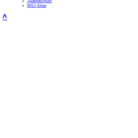
Jugendschutz
WSJ-Shop
˄