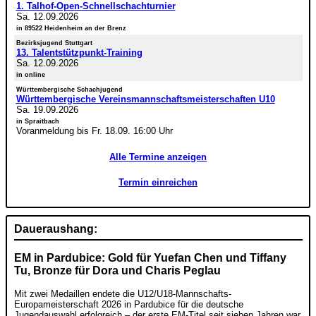
1. Talhof-Open-Schnellschachturnier
Sa. 12.09.2026
in 89522 Heidenheim an der Brenz
Bezirksjugend Stuttgart
13. Talentstützpunkt-Training
Sa. 12.09.2026
in online
Württembergische Schachjugend
Württembergische Vereinsmannschaftsmeisterschaften U10
Sa. 19.09.2026
in Spraitbach
Voranmeldung bis Fr. 18.09. 16:00 Uhr
Alle Termine anzeigen
Termin einreichen
Daueraushang:
EM in Pardubice: Gold für Yuefan Chen und Tiffany
Tu, Bronze für Dora und Charis Peglau
Mit zwei Medaillen endete die U12/U18-Mannschafts-
Europameisterschaft 2026 in Pardubice für die deutsche
Jugendauswahl erfolgreich – der erste EM-Titel seit sieben Jahren war