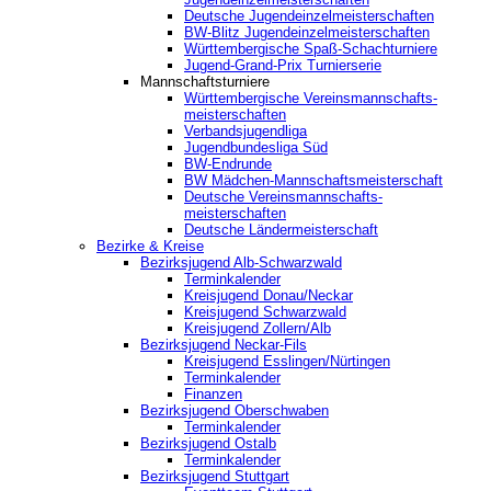
Deutsche Jugendeinzelmeisterschaften
BW-Blitz Jugendeinzelmeisterschaften
Württembergische Spaß-Schachturniere
Jugend-Grand-Prix Turnierserie
Mannschaftsturniere
Württembergische Vereinsmannschafts-
meisterschaften
Verbandsjugendliga
Jugendbundesliga Süd
BW-Endrunde
BW Mädchen-Mannschaftsmeisterschaft
Deutsche Vereinsmannschafts-
meisterschaften
Deutsche Ländermeisterschaft
Bezirke & Kreise
Bezirksjugend Alb-Schwarzwald
Terminkalender
Kreisjugend Donau/Neckar
Kreisjugend Schwarzwald
Kreisjugend Zollern/Alb
Bezirksjugend Neckar-Fils
Kreisjugend ‎Esslingen/Nürtingen
Terminkalender
Finanzen
Bezirksjugend Oberschwaben
Terminkalender
Bezirksjugend Ostalb
Terminkalender
Bezirksjugend Stuttgart