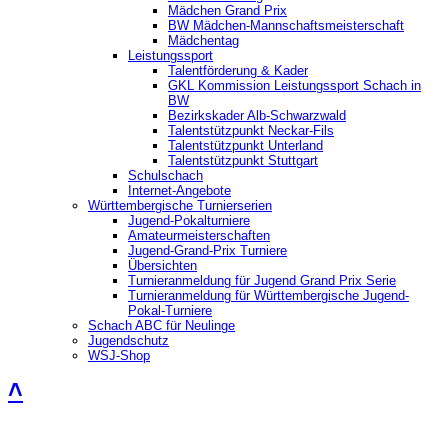
Mädchen Grand Prix
BW Mädchen-Mannschaftsmeisterschaft
Mädchentag
Leistungssport
Talentförderung & Kader
GKL Kommission Leistungssport Schach in
BW
Bezirkskader Alb-Schwarzwald
Talentstützpunkt Neckar-Fils
Talentstützpunkt Unterland
Talentstützpunkt Stuttgart
Schulschach
Internet-Angebote
Württembergische Turnierserien
Jugend-Pokalturniere
Amateurmeisterschaften
Jugend-Grand-Prix Turniere
Übersichten
Turnieranmeldung für Jugend Grand Prix Serie
Turnieranmeldung für Württembergische Jugend-
Pokal-Turniere
Schach ABC für Neulinge
Jugendschutz
WSJ-Shop
˄