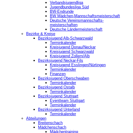
Verbandsjugendliga
Jugendbundesliga Süd
BW-Endrunde
BW Mädchen-Mannschaftsmeisterschaft
Deutsche Vereinsmannschafts-
meisterschaften
Deutsche Ländermeisterschaft
Bezirke & Kreise
Bezirksjugend Alb-Schwarzwald
Terminkalender
Kreisjugend Donau/Neckar
Kreisjugend Schwarzwald
Kreisjugend Zollern/Alb
Bezirksjugend Neckar-Fils
Kreisjugend ‎Esslingen/Nürtingen
Terminkalender
Finanzen
Bezirksjugend Oberschwaben
Terminkalender
Bezirksjugend Ostalb
Terminkalender
Bezirksjugend Stuttgart
‎Eventteam Stuttgart
Terminkalender
Bezirksjugend Unterland
Terminkalender
Abteilungen
Breitenschach
Mädchenschach
Mädchentraining