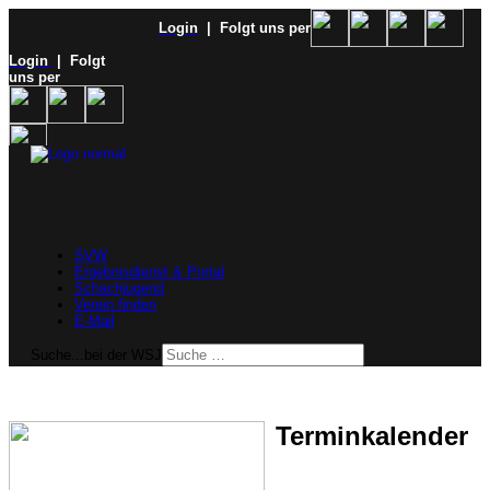
Login
| Folgt uns per
Login
| Folgt
uns per
SVW
Ergebnisdienst & Portal
Schachjugend
Verein finden
E-Mail
Suche...bei der WSJ
Terminkalender