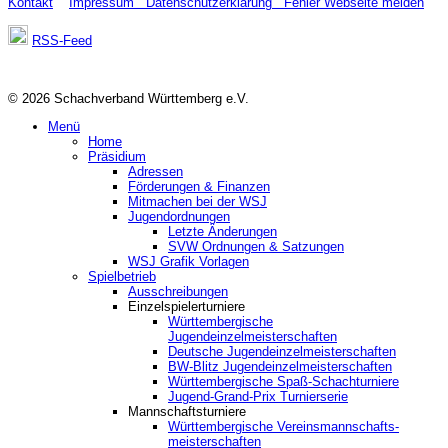
Kontakt
Impressum
Datenschutzerklärung
Fehler Webseite melden
RSS-Feed
© 2026 Schachverband Württemberg e.V.
Menü
Home
Präsidium
Adressen
Förderungen & Finanzen
Mitmachen bei der WSJ
Jugendordnungen
Letzte Änderungen
SVW Ordnungen & Satzungen
WSJ Grafik Vorlagen
Spielbetrieb
Ausschreibungen
Einzelspielerturniere
Württembergische
Jugendeinzelmeisterschaften
Deutsche Jugendeinzelmeisterschaften
BW-Blitz Jugendeinzelmeisterschaften
Württembergische Spaß-Schachturniere
Jugend-Grand-Prix Turnierserie
Mannschaftsturniere
Württembergische Vereinsmannschafts-
meisterschaften