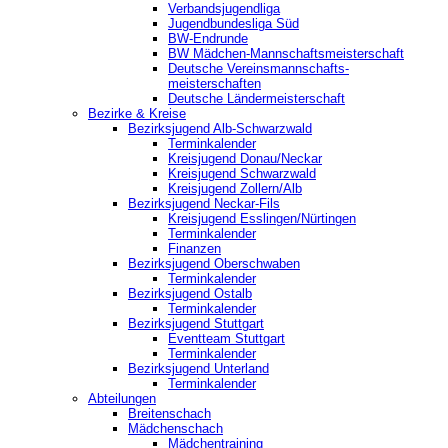
Verbandsjugendliga
Jugendbundesliga Süd
BW-Endrunde
BW Mädchen-Mannschaftsmeisterschaft
Deutsche Vereinsmannschafts-
meisterschaften
Deutsche Ländermeisterschaft
Bezirke & Kreise
Bezirksjugend Alb-Schwarzwald
Terminkalender
Kreisjugend Donau/Neckar
Kreisjugend Schwarzwald
Kreisjugend Zollern/Alb
Bezirksjugend Neckar-Fils
Kreisjugend ‎Esslingen/Nürtingen
Terminkalender
Finanzen
Bezirksjugend Oberschwaben
Terminkalender
Bezirksjugend Ostalb
Terminkalender
Bezirksjugend Stuttgart
‎Eventteam Stuttgart
Terminkalender
Bezirksjugend Unterland
Terminkalender
Abteilungen
Breitenschach
Mädchenschach
Mädchentraining