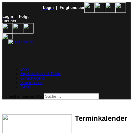
Login
| Folgt uns per
Login
| Folgt
uns per
SVW
Ergebnisdienst & Portal
Schachjugend
Verein finden
E-Mail
Suche...bei der WSJ
Terminkalender