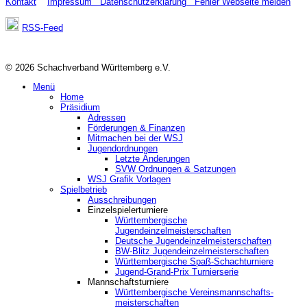
Kontakt
Impressum
Datenschutzerklärung
Fehler Webseite melden
RSS-Feed
© 2026 Schachverband Württemberg e.V.
Menü
Home
Präsidium
Adressen
Förderungen & Finanzen
Mitmachen bei der WSJ
Jugendordnungen
Letzte Änderungen
SVW Ordnungen & Satzungen
WSJ Grafik Vorlagen
Spielbetrieb
Ausschreibungen
Einzelspielerturniere
Württembergische
Jugendeinzelmeisterschaften
Deutsche Jugendeinzelmeisterschaften
BW-Blitz Jugendeinzelmeisterschaften
Württembergische Spaß-Schachturniere
Jugend-Grand-Prix Turnierserie
Mannschaftsturniere
Württembergische Vereinsmannschafts-
meisterschaften