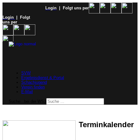
Login
| Folgt uns per
Login
| Folgt
uns per
SVW
Ergebnisdienst & Portal
Schachjugend
Verein finden
E-Mail
Suche...bei der WSJ
Terminkalender