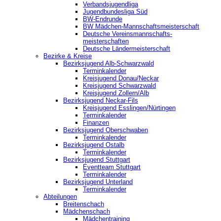
Verbandsjugendliga
Jugendbundesliga Süd
BW-Endrunde
BW Mädchen-Mannschaftsmeisterschaft
Deutsche Vereinsmannschafts-
meisterschaften
Deutsche Ländermeisterschaft
Bezirke & Kreise
Bezirksjugend Alb-Schwarzwald
Terminkalender
Kreisjugend Donau/Neckar
Kreisjugend Schwarzwald
Kreisjugend Zollern/Alb
Bezirksjugend Neckar-Fils
Kreisjugend ‎Esslingen/Nürtingen
Terminkalender
Finanzen
Bezirksjugend Oberschwaben
Terminkalender
Bezirksjugend Ostalb
Terminkalender
Bezirksjugend Stuttgart
‎Eventteam Stuttgart
Terminkalender
Bezirksjugend Unterland
Terminkalender
Abteilungen
Breitenschach
Mädchenschach
Mädchentraining