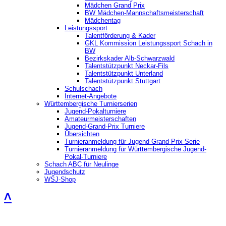
Mädchen Grand Prix
BW Mädchen-Mannschaftsmeisterschaft
Mädchentag
Leistungssport
Talentförderung & Kader
GKL Kommission Leistungssport Schach in
BW
Bezirkskader Alb-Schwarzwald
Talentstützpunkt Neckar-Fils
Talentstützpunkt Unterland
Talentstützpunkt Stuttgart
Schulschach
Internet-Angebote
Württembergische Turnierserien
Jugend-Pokalturniere
Amateurmeisterschaften
Jugend-Grand-Prix Turniere
Übersichten
Turnieranmeldung für Jugend Grand Prix Serie
Turnieranmeldung für Württembergische Jugend-
Pokal-Turniere
Schach ABC für Neulinge
Jugendschutz
WSJ-Shop
˄