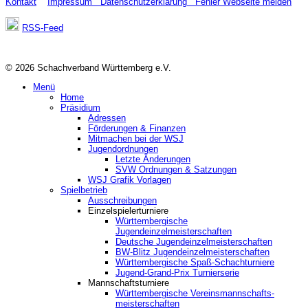
Kontakt
Impressum
Datenschutzerklärung
Fehler Webseite melden
RSS-Feed
© 2026 Schachverband Württemberg e.V.
Menü
Home
Präsidium
Adressen
Förderungen & Finanzen
Mitmachen bei der WSJ
Jugendordnungen
Letzte Änderungen
SVW Ordnungen & Satzungen
WSJ Grafik Vorlagen
Spielbetrieb
Ausschreibungen
Einzelspielerturniere
Württembergische
Jugendeinzelmeisterschaften
Deutsche Jugendeinzelmeisterschaften
BW-Blitz Jugendeinzelmeisterschaften
Württembergische Spaß-Schachturniere
Jugend-Grand-Prix Turnierserie
Mannschaftsturniere
Württembergische Vereinsmannschafts-
meisterschaften