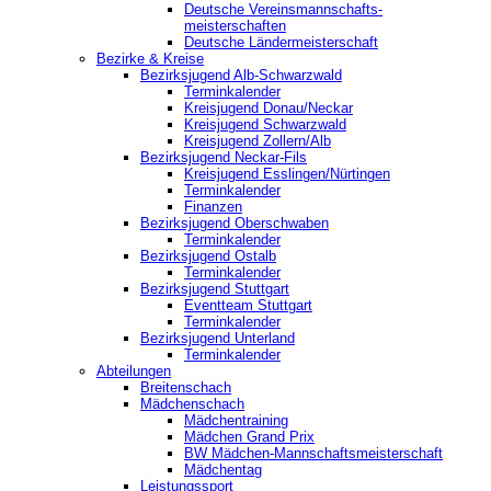
Deutsche Vereinsmannschafts-
meisterschaften
Deutsche Ländermeisterschaft
Bezirke & Kreise
Bezirksjugend Alb-Schwarzwald
Terminkalender
Kreisjugend Donau/Neckar
Kreisjugend Schwarzwald
Kreisjugend Zollern/Alb
Bezirksjugend Neckar-Fils
Kreisjugend ‎Esslingen/Nürtingen
Terminkalender
Finanzen
Bezirksjugend Oberschwaben
Terminkalender
Bezirksjugend Ostalb
Terminkalender
Bezirksjugend Stuttgart
‎Eventteam Stuttgart
Terminkalender
Bezirksjugend Unterland
Terminkalender
Abteilungen
Breitenschach
Mädchenschach
Mädchentraining
Mädchen Grand Prix
BW Mädchen-Mannschaftsmeisterschaft
Mädchentag
Leistungssport