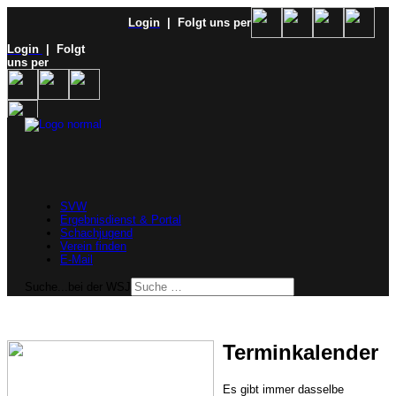
Login
| Folgt uns per
Login
| Folgt
uns per
SVW
Ergebnisdienst & Portal
Schachjugend
Verein finden
E-Mail
Suche...bei der WSJ
Terminkalender
Es gibt immer dasselbe