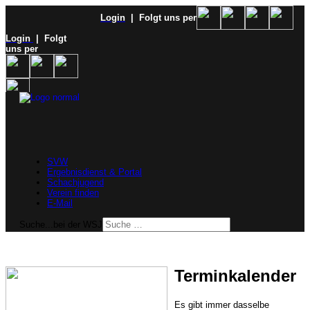
Login
| Folgt uns per
Login
| Folgt
uns per
SVW
Ergebnisdienst & Portal
Schachjugend
Verein finden
E-Mail
Suche...bei der WSJ
Terminkalender
Es gibt immer dasselbe