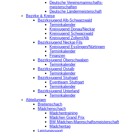
Deutsche Vereinsmannschafts-
meisterschaften
Deutsche Ländermeisterschaft
Bezirke & Kreise
Bezirksjugend Alb-Schwarzwald
Terminkalender
Kreisjugend Donau/Neckar
Kreisjugend Schwarzwald
Kreisjugend Zollern/Alb
Bezirksjugend Neckar-Fils
Kreisjugend ‎Esslingen/Nürtingen
Terminkalender
Finanzen
Bezirksjugend Oberschwaben
Terminkalender
Bezirksjugend Ostalb
Terminkalender
Bezirksjugend Stuttgart
‎Eventteam Stuttgart
Terminkalender
Bezirksjugend Unterland
Terminkalender
Abteilungen
Breitenschach
Mädchenschach
Mädchentraining
Mädchen Grand Prix
BW Mädchen-Mannschaftsmeisterschaft
Mädchentag
Leistungssport