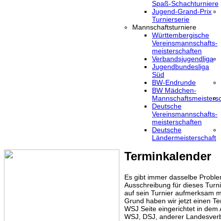
Spaß-Schachturniere
Jugend-Grand-Prix
Turnierserie
Mannschaftsturniere
Württembergische
Vereinsmannschafts-
meisterschaften
Verbandsjugendliga
Jugendbundesliga
Süd
BW-Endrunde
BW Mädchen-
Mannschaftsmeistersc
Deutsche
Vereinsmannschafts-
meisterschaften
Deutsche
Ländermeisterschaft
Terminkalender
Es gibt immer dasselbe Proble
Ausschreibung für dieses Turni
auf sein Turnier aufmerksam m
Grund haben wir jetzt einen Te
WSJ Seite eingerichtet in dem
WSJ, DSJ, anderer Landesver