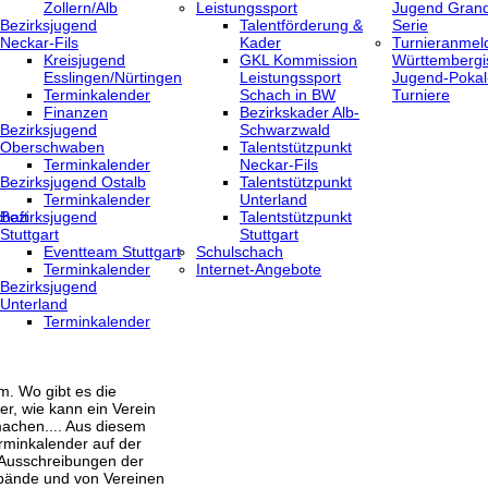
Zollern/Alb
Leistungssport
Jugend Grand
Bezirksjugend
Talentförderung &
Serie
Neckar-Fils
Kader
Turnieranmel
Kreisjugend
GKL Kommission
Württembergi
‎Esslingen/Nürtingen
Leistungssport
Jugend-Pokal
Terminkalender
Schach in BW
Turniere
Finanzen
Bezirkskader Alb-
Bezirksjugend
Schwarzwald
Oberschwaben
Talentstützpunkt
Terminkalender
Neckar-Fils
Bezirksjugend Ostalb
Talentstützpunkt
Terminkalender
Unterland
haft
Bezirksjugend
Talentstützpunkt
Stuttgart
Stuttgart
‎Eventteam Stuttgart
Schulschach
Terminkalender
Internet-Angebote
Bezirksjugend
Unterland
Terminkalender
m. Wo gibt es die
er, wie kann ein Verein
achen.... Aus diesem
rminkalender auf der
 Ausschreibungen der
bände und von Vereinen