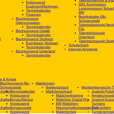
Talentförderung & Ka
Kreisjugend
GKL Kommission
‎Esslingen/Nürtingen
Leistungssport Schac
Terminkalender
BW
Finanzen
Bezirkskader Alb-
Bezirksjugend
Schwarzwald
Oberschwaben
Talentstützpunkt Neck
Terminkalender
Fils
Bezirksjugend Ostalb
Talentstützpunkt
Terminkalender
Unterland
t
Bezirksjugend Stuttgart
Talentstützpunkt Stutt
‎Eventteam Stuttgart
Schulschach
Terminkalender
Internet-Angebote
Bezirksjugend Unterland
Terminkalender
e & Kreise
Bezirksjugend Alb-
Abteilungen
Schwarzwald
Breitenschach
Württembergische T
chaften
Terminkalender
Mädchenschach
Jugend-Pokal
Kreisjugend
Mädchentraining
Amateurmeist
chaften
Donau/Neckar
Mädchen Grand Prix
Jugend-Grand
Kreisjugend
BW Mädchen-
Turniere
chaften
Schwarzwald
Mannschaftsmeisterschaft
Übersichten
Kreisjugend
Mädchentag
Turnieranmel