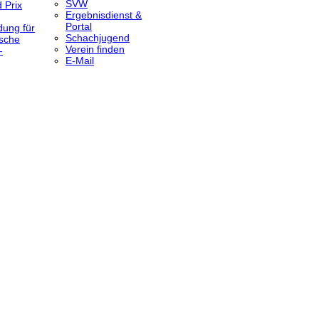
SVW
 Prix
Ergebnisdienst &
Portal
dung für
Schachjugend
sche
Verein finden
-
E-Mail