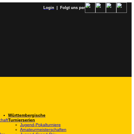
Login
| Folgt uns per
Württembergische
haft
Turnierserien
Jugend-Pokalturniere
Amateurmeisterschaften