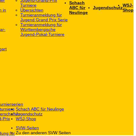
der
Jugend-Grand-Prix
Schach
Turniere
WSJ-
ABC für
Jugendschutz
h in
Übersichten
Shop
Neulinge
Turnieranmeldung für
Jugend Grand Prix Serie
Turnieranmeldung für
ar-
Württembergische
Jugend-Pokal-Turniere
gart
urnierserien
turniere
Schach ABC für Neulinge
erschaften
Jugendschutz
-Prix
WSJ-Shop
SVW-Seiten
Zu den anderen SVW Seiten
dung für