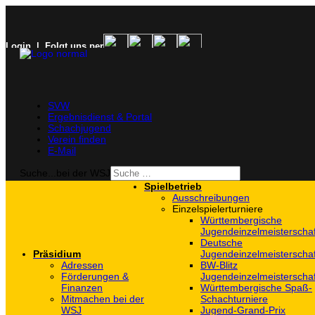
Login
| Folgt uns per
SVW
Ergebnisdienst & Portal
Schachjugend
Verein finden
E-Mail
Suche...bei der WSJ
Spielbetrieb
Ausschreibungen
Einzelspielerturniere
Württembergische
Jugendeinzelmeisterscha
Deutsche
Präsidium
Jugendeinzelmeisterscha
Adressen
BW-Blitz
Förderungen &
Jugendeinzelmeisterscha
Finanzen
Württembergische Spaß-
Mitmachen bei der
Schachturniere
WSJ
Jugend-Grand-Prix