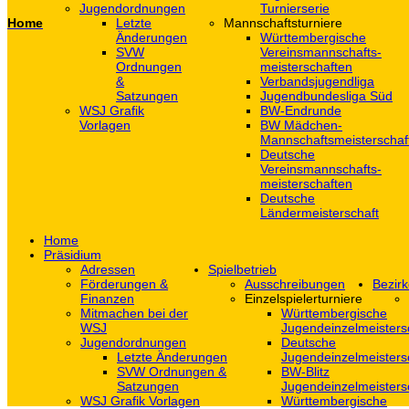
Jugendordnungen
Turnierserie
Home
Letzte
Mannschaftsturniere
Änderungen
Württembergische
SVW
Vereinsmannschafts-
Ordnungen
meisterschaften
&
Verbandsjugendliga
Satzungen
Jugendbundesliga Süd
WSJ Grafik
BW-Endrunde
Vorlagen
BW Mädchen-
Mannschaftsmeisterschaf
Deutsche
Vereinsmannschafts-
meisterschaften
Deutsche
Ländermeisterschaft
Home
Präsidium
Adressen
Spielbetrieb
Förderungen &
Ausschreibungen
Bezirk
Finanzen
Einzelspielerturniere
Mitmachen bei der
Württembergische
WSJ
Jugendeinzelmeisters
Jugendordnungen
Deutsche
Letzte Änderungen
Jugendeinzelmeisters
SVW Ordnungen &
BW-Blitz
Satzungen
Jugendeinzelmeisters
WSJ Grafik Vorlagen
Württembergische