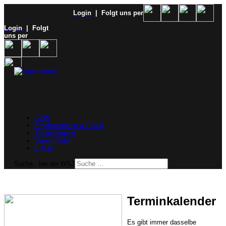
Login
| Folgt uns per
Login
| Folgt
uns per
SVW
Ergebnisdienst & Portal
Schachjugend
Verein finden
E-Mail
Suche...bei der WSJ
Terminkalender
Es gibt immer dasselbe