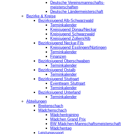
Deutsche Vereinsmannschafts-
meisterschaften
Deutsche Ländermeisterschaft
Bezirke & Kreise
Bezirksjugend Alb-Schwarzwald
Terminkalender
Kreisjugend Donau/Neckar
Kreisjugend Schwarzwald
Kreisjugend Zollern/Alb
Bezirksjugend Neckar-Fils
Kreisjugend ‎Esslingen/Nürtingen
Terminkalender
Finanzen
Bezirksjugend Oberschwaben
Terminkalender
Bezirksjugend Ostalb
Terminkalender
Bezirksjugend Stuttgart
‎Eventteam Stuttgart
Terminkalender
Bezirksjugend Unterland
Terminkalender
Abteilungen
Breitenschach
Mädchenschach
Mädchentraining
Mädchen Grand Prix
BW Mädchen-Mannschaftsmeisterschaft
Mädchentag
Leistungssport