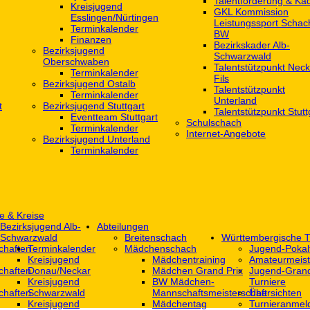
Talentförderung & Ka
Kreisjugend
GKL Kommission
‎Esslingen/Nürtingen
Leistungssport Schac
Terminkalender
BW
Finanzen
Bezirkskader Alb-
Bezirksjugend
Schwarzwald
Oberschwaben
Talentstützpunkt Neck
Terminkalender
Fils
Bezirksjugend Ostalb
Talentstützpunkt
Terminkalender
Unterland
t
Bezirksjugend Stuttgart
Talentstützpunkt Stutt
‎Eventteam Stuttgart
Schulschach
Terminkalender
Internet-Angebote
Bezirksjugend Unterland
Terminkalender
e & Kreise
Bezirksjugend Alb-
Abteilungen
Schwarzwald
Breitenschach
Württembergische T
chaften
Terminkalender
Mädchenschach
Jugend-Pokal
Kreisjugend
Mädchentraining
Amateurmeist
chaften
Donau/Neckar
Mädchen Grand Prix
Jugend-Grand
Kreisjugend
BW Mädchen-
Turniere
chaften
Schwarzwald
Mannschaftsmeisterschaft
Übersichten
Kreisjugend
Mädchentag
Turnieranmel