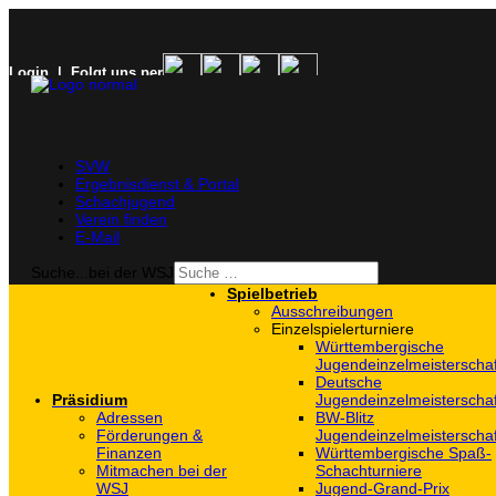
Login
| Folgt uns per
SVW
Ergebnisdienst & Portal
Schachjugend
Verein finden
E-Mail
Suche...bei der WSJ
Spielbetrieb
Ausschreibungen
Einzelspielerturniere
Württembergische
Jugendeinzelmeisterscha
Deutsche
Präsidium
Jugendeinzelmeisterscha
Adressen
BW-Blitz
Förderungen &
Jugendeinzelmeisterscha
Finanzen
Württembergische Spaß-
Mitmachen bei der
Schachturniere
WSJ
Jugend-Grand-Prix