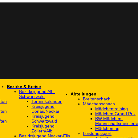
Bezirke & Kreise
Bezirksjugend Alb-
Abteilungen
Schwarzwald
Breitenschach
ften
Terminkalender
Mädchenschach
Kreisjugend
Mädchentraining
ften
Donau/Neckar
Mädchen Grand Prix
Kreisjugend
BW Mädchen-
ften
Schwarzwald
Mannschaftsmeistersc
Kreisjugend
Mädchentag
Zollern/Alb
Leistungssport
Bezirksjugend Neckar-Fils