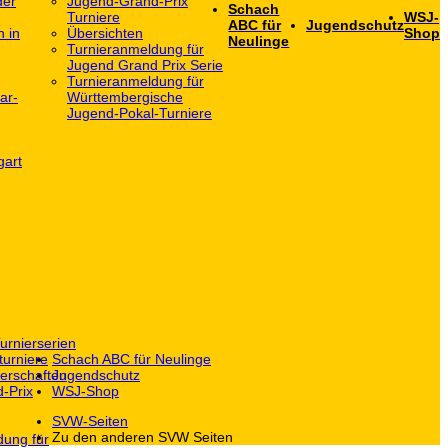
der
Jugend-Grand-Prix
Schach
Turniere
WSJ-
ABC für
Jugendschutz
h in
Übersichten
Shop
Neulinge
Turnieranmeldung für
Jugend Grand Prix Serie
Turnieranmeldung für
ar-
Württembergische
Jugend-Pokal-Turniere
gart
urnierserien
turniere
Schach ABC für Neulinge
erschaften
Jugendschutz
-Prix
WSJ-Shop
SVW-Seiten
Zu den anderen SVW Seiten
dung für