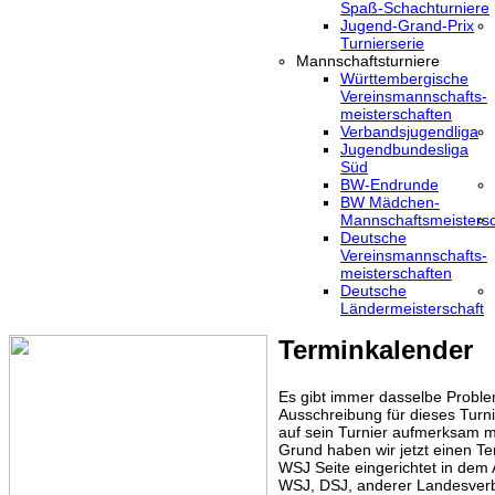
Spaß-Schachturniere
Jugend-Grand-Prix
Turnierserie
Mannschaftsturniere
Württembergische
Vereinsmannschafts-
meisterschaften
Verbandsjugendliga
Jugendbundesliga
Süd
BW-Endrunde
BW Mädchen-
Mannschaftsmeistersc
Deutsche
Vereinsmannschafts-
meisterschaften
Deutsche
Ländermeisterschaft
Terminkalender
Es gibt immer dasselbe Proble
Ausschreibung für dieses Turni
auf sein Turnier aufmerksam m
Grund haben wir jetzt einen Te
WSJ Seite eingerichtet in dem
WSJ, DSJ, anderer Landesver