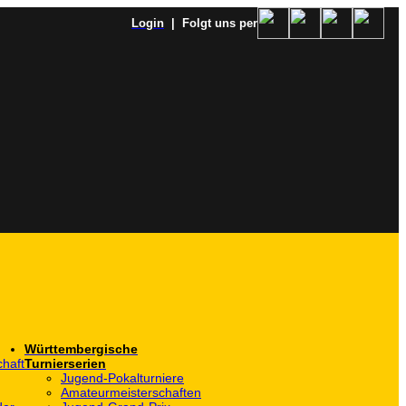
Login
| Folgt uns per
Württembergische
haft
Turnierserien
Jugend-Pokalturniere
Amateurmeisterschaften