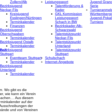
Zollern/Alb
Leistungssport
Jugend Grand
Bezirksjugend
Talentförderung &
Serie
Neckar-Fils
Kader
Turnieranmel
Kreisjugend
GKL Kommission
Württembergi
‎Esslingen/Nürtingen
Leistungssport
Jugend-Pokal
Terminkalender
Schach in BW
Turniere
Finanzen
Bezirkskader Alb-
Bezirksjugend
Schwarzwald
Oberschwaben
Talentstützpunkt
Terminkalender
Neckar-Fils
Bezirksjugend Ostalb
Talentstützpunkt
Terminkalender
Unterland
haft
Bezirksjugend
Talentstützpunkt
Stuttgart
Stuttgart
‎Eventteam Stuttgart
Schulschach
Terminkalender
Internet-Angebote
Bezirksjugend
Unterland
Terminkalender
m. Wo gibt es die
er, wie kann ein Verein
achen.... Aus diesem
rminkalender auf der
 Ausschreibungen der
bände und von Vereinen