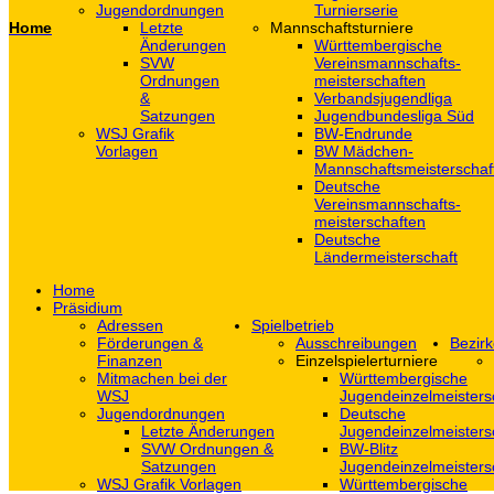
Jugendordnungen
Turnierserie
Home
Letzte
Mannschaftsturniere
Änderungen
Württembergische
SVW
Vereinsmannschafts-
Ordnungen
meisterschaften
&
Verbandsjugendliga
Satzungen
Jugendbundesliga Süd
WSJ Grafik
BW-Endrunde
Vorlagen
BW Mädchen-
Mannschaftsmeisterschaf
Deutsche
Vereinsmannschafts-
meisterschaften
Deutsche
Ländermeisterschaft
Home
Präsidium
Adressen
Spielbetrieb
Förderungen &
Ausschreibungen
Bezirk
Finanzen
Einzelspielerturniere
Mitmachen bei der
Württembergische
WSJ
Jugendeinzelmeisters
Jugendordnungen
Deutsche
Letzte Änderungen
Jugendeinzelmeisters
SVW Ordnungen &
BW-Blitz
Satzungen
Jugendeinzelmeisters
WSJ Grafik Vorlagen
Württembergische