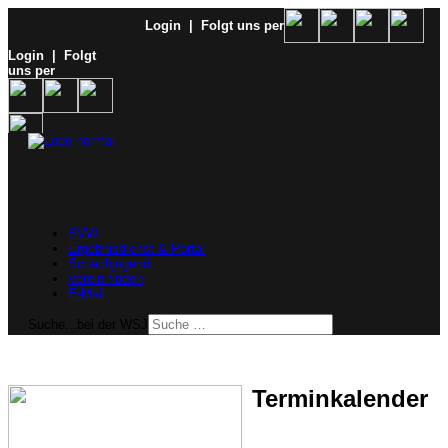
Login
| Folgt uns per
Login
| Folgt
uns per
SVW
Ergebnisdienst & Portal
Schachjugend
Verein finden
E-Mail
Suche...bei der WSJ
Terminkalender