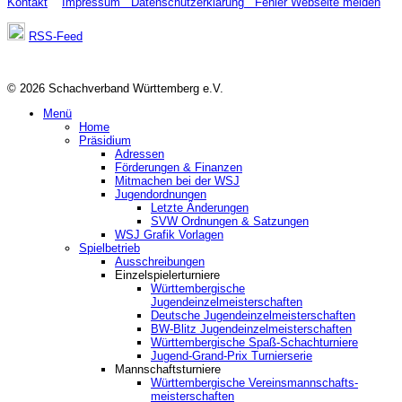
Kontakt
Impressum
Datenschutzerklärung
Fehler Webseite melden
RSS-Feed
© 2026 Schachverband Württemberg e.V.
Menü
Home
Präsidium
Adressen
Förderungen & Finanzen
Mitmachen bei der WSJ
Jugendordnungen
Letzte Änderungen
SVW Ordnungen & Satzungen
WSJ Grafik Vorlagen
Spielbetrieb
Ausschreibungen
Einzelspielerturniere
Württembergische
Jugendeinzelmeisterschaften
Deutsche Jugendeinzelmeisterschaften
BW-Blitz Jugendeinzelmeisterschaften
Württembergische Spaß-Schachturniere
Jugend-Grand-Prix Turnierserie
Mannschaftsturniere
Württembergische Vereinsmannschafts-
meisterschaften