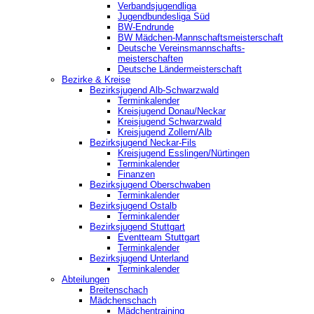
Verbandsjugendliga
Jugendbundesliga Süd
BW-Endrunde
BW Mädchen-Mannschaftsmeisterschaft
Deutsche Vereinsmannschafts-
meisterschaften
Deutsche Ländermeisterschaft
Bezirke & Kreise
Bezirksjugend Alb-Schwarzwald
Terminkalender
Kreisjugend Donau/Neckar
Kreisjugend Schwarzwald
Kreisjugend Zollern/Alb
Bezirksjugend Neckar-Fils
Kreisjugend ‎Esslingen/Nürtingen
Terminkalender
Finanzen
Bezirksjugend Oberschwaben
Terminkalender
Bezirksjugend Ostalb
Terminkalender
Bezirksjugend Stuttgart
‎Eventteam Stuttgart
Terminkalender
Bezirksjugend Unterland
Terminkalender
Abteilungen
Breitenschach
Mädchenschach
Mädchentraining