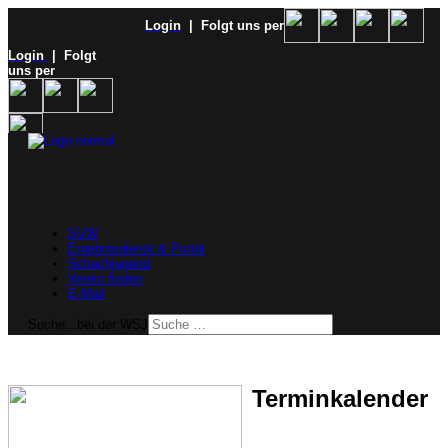
Login
| Folgt uns per
Login
| Folgt
uns per
SVW
Ergebnisdienst & Portal
Schachjugend
Verein finden
E-Mail
Suche...bei der WSJ
Terminkalender