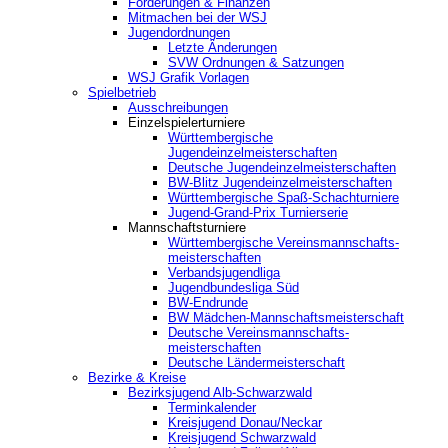
Förderungen & Finanzen
Mitmachen bei der WSJ
Jugendordnungen
Letzte Änderungen
SVW Ordnungen & Satzungen
WSJ Grafik Vorlagen
Spielbetrieb
Ausschreibungen
Einzelspielerturniere
Württembergische
Jugendeinzelmeisterschaften
Deutsche Jugendeinzelmeisterschaften
BW-Blitz Jugendeinzelmeisterschaften
Württembergische Spaß-Schachturniere
Jugend-Grand-Prix Turnierserie
Mannschaftsturniere
Württembergische Vereinsmannschafts-
meisterschaften
Verbandsjugendliga
Jugendbundesliga Süd
BW-Endrunde
BW Mädchen-Mannschaftsmeisterschaft
Deutsche Vereinsmannschafts-
meisterschaften
Deutsche Ländermeisterschaft
Bezirke & Kreise
Bezirksjugend Alb-Schwarzwald
Terminkalender
Kreisjugend Donau/Neckar
Kreisjugend Schwarzwald