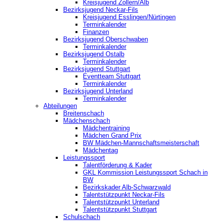
Kreisjugend Zollern/Alb
Bezirksjugend Neckar-Fils
Kreisjugend ‎Esslingen/Nürtingen
Terminkalender
Finanzen
Bezirksjugend Oberschwaben
Terminkalender
Bezirksjugend Ostalb
Terminkalender
Bezirksjugend Stuttgart
‎Eventteam Stuttgart
Terminkalender
Bezirksjugend Unterland
Terminkalender
Abteilungen
Breitenschach
Mädchenschach
Mädchentraining
Mädchen Grand Prix
BW Mädchen-Mannschaftsmeisterschaft
Mädchentag
Leistungssport
Talentförderung & Kader
GKL Kommission Leistungssport Schach in
BW
Bezirkskader Alb-Schwarzwald
Talentstützpunkt Neckar-Fils
Talentstützpunkt Unterland
Talentstützpunkt Stuttgart
Schulschach