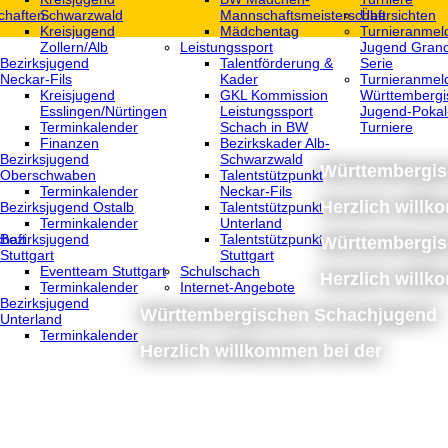
chaften
Schwarzwald
Mannschaftsmeisterschaft
Übersichten
Kreisjugend
Mädchentag
Turnieranmel
Zollern/Alb
Leistungssport
Jugend Grand
Bezirksjugend
Talentförderung &
Serie
Neckar-Fils
Kader
Turnieranmel
Kreisjugend
GKL Kommission
Württembergi
‎Esslingen/Nürtingen
Leistungssport
Jugend-Pokal
Terminkalender
Schach in BW
Turniere
Finanzen
Bezirkskader Alb-
Bezirksjugend
Schwarzwald
Württembergi
Oberschwaben
Talentstützpunkt
Terminkalender
Neckar-Fils
Herzlich willk
Bezirksjugend Ostalb
Talentstützpunkt
Terminkalender
Unterland
haft
Bezirksjugend
Talentstützpunkt
Württembergi
Stuttgart
Stuttgart
‎Eventteam Stuttgart
Schulschach
Herzlich willk
Terminkalender
Internet-Angebote
Bezirksjugend
Württembergischen Schachjugend
Unterland
Terminkalender
Herzlich willkommen bei der