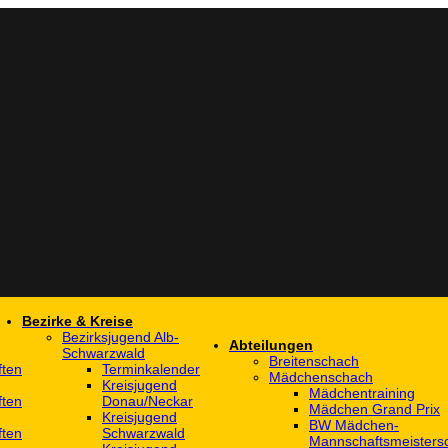
Bezirke & Kreise
Bezirksjugend Alb-
Abteilungen
Schwarzwald
Breitenschach
ften
Terminkalender
Mädchenschach
Kreisjugend
Mädchentraining
ften
Donau/Neckar
Mädchen Grand Prix
Kreisjugend
BW Mädchen-
ften
Schwarzwald
Mannschaftsmeistersc