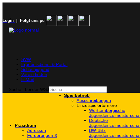
Login
| Folgt uns per
SVW
Ergebnisdienst & Portal
Schachjugend
Verein finden
E-Mail
Suche...bei der WSJ
Spielbetrieb
Ausschreibungen
Einzelspielerturniere
Württembergische
Jugendeinzelmeisterscha
Deutsche
Präsidium
Jugendeinzelmeisterscha
Adressen
BW-Blitz
Förderungen &
Jugendeinzelmeisterscha