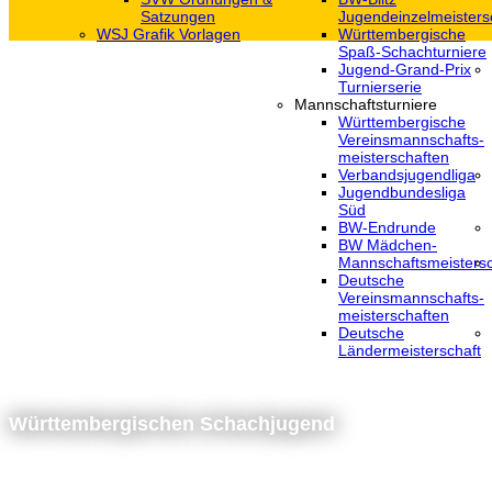
Satzungen
Jugendeinzelmeisters
WSJ Grafik Vorlagen
Württembergische
Spaß-Schachturniere
Jugend-Grand-Prix
Turnierserie
Mannschaftsturniere
Württembergische
Vereinsmannschafts-
meisterschaften
Verbandsjugendliga
Jugendbundesliga
Süd
BW-Endrunde
BW Mädchen-
Mannschaftsmeistersc
Deutsche
Vereinsmannschafts-
meisterschaften
Deutsche
Ländermeisterschaft
Württembergischen Schachjugend