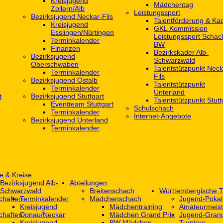
Kreisjugend
Mädchentag
Zollern/Alb
Leistungssport
Bezirksjugend Neckar-Fils
Talentförderung & Ka
Kreisjugend
GKL Kommission
‎Esslingen/Nürtingen
Leistungssport Schac
Terminkalender
BW
Finanzen
Bezirkskader Alb-
Bezirksjugend
Schwarzwald
Oberschwaben
Talentstützpunkt Neck
Terminkalender
Fils
Bezirksjugend Ostalb
Talentstützpunkt
Terminkalender
Unterland
t
Bezirksjugend Stuttgart
Talentstützpunkt Stutt
‎Eventteam Stuttgart
Schulschach
Terminkalender
Internet-Angebote
Bezirksjugend Unterland
Terminkalender
e & Kreise
Bezirksjugend Alb-
Abteilungen
Schwarzwald
Breitenschach
Württembergische T
chaften
Terminkalender
Mädchenschach
Jugend-Pokal
Kreisjugend
Mädchentraining
Amateurmeist
chaften
Donau/Neckar
Mädchen Grand Prix
Jugend-Grand
Kreisjugend
BW Mädchen-
Turniere