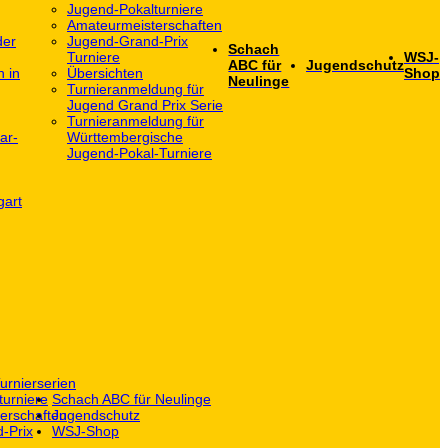
Jugend-Pokalturniere
Amateurmeisterschaften
der
Jugend-Grand-Prix
Schach
Turniere
WSJ-
ABC für
Jugendschutz
h in
Übersichten
Shop
Neulinge
Turnieranmeldung für
Jugend Grand Prix Serie
Turnieranmeldung für
ar-
Württembergische
Jugend-Pokal-Turniere
gart
urnierserien
turniere
Schach ABC für Neulinge
erschaften
Jugendschutz
-Prix
WSJ-Shop