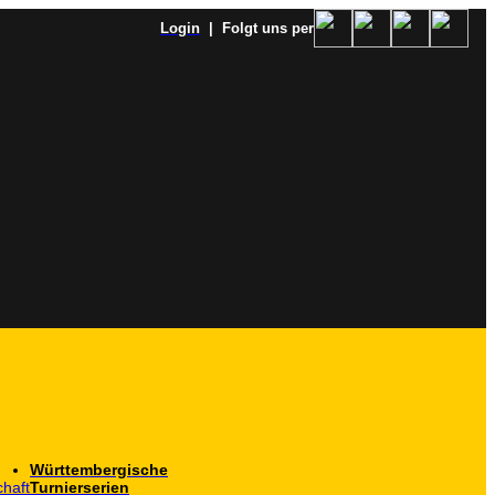
Login
| Folgt uns per
Württembergische
haft
Turnierserien