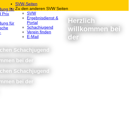
SVW-Seiten
Zu den anderen SVW Seiten
dung für
SVW
 Prix
Ergebnisdienst &
Herzlich
Portal
dung für
willkommen bei
Schachjugend
sche
Verein finden
-
der
E-Mail
schen Schachjugend
ommen bei der
schen Schachjugend
ommen bei der