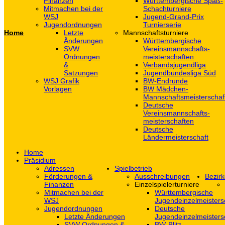
Finanzen
Württembergische Spaß-
Mitmachen bei der
Schachturniere
WSJ
Jugend-Grand-Prix
Jugendordnungen
Turnierserie
Home
Letzte
Mannschaftsturniere
Änderungen
Württembergische
SVW
Vereinsmannschafts-
Ordnungen
meisterschaften
&
Verbandsjugendliga
Satzungen
Jugendbundesliga Süd
WSJ Grafik
BW-Endrunde
Vorlagen
BW Mädchen-
Mannschaftsmeisterschaf
Deutsche
Vereinsmannschafts-
meisterschaften
Deutsche
Ländermeisterschaft
Home
Präsidium
Adressen
Spielbetrieb
Förderungen &
Ausschreibungen
Bezirk
Finanzen
Einzelspielerturniere
Mitmachen bei der
Württembergische
WSJ
Jugendeinzelmeisters
Jugendordnungen
Deutsche
Letzte Änderungen
Jugendeinzelmeisters
SVW Ordnungen &
BW-Blitz