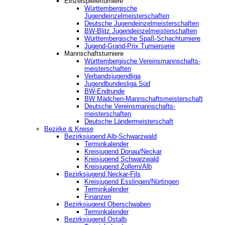
Einzelspielerturniere
Württembergische
Jugendeinzelmeisterschaften
Deutsche Jugendeinzelmeisterschaften
BW-Blitz Jugendeinzelmeisterschaften
Württembergische Spaß-Schachturniere
Jugend-Grand-Prix Turnierserie
Mannschaftsturniere
Württembergische Vereinsmannschafts-
meisterschaften
Verbandsjugendliga
Jugendbundesliga Süd
BW-Endrunde
BW Mädchen-Mannschaftsmeisterschaft
Deutsche Vereinsmannschafts-
meisterschaften
Deutsche Ländermeisterschaft
Bezirke & Kreise
Bezirksjugend Alb-Schwarzwald
Terminkalender
Kreisjugend Donau/Neckar
Kreisjugend Schwarzwald
Kreisjugend Zollern/Alb
Bezirksjugend Neckar-Fils
Kreisjugend ‎Esslingen/Nürtingen
Terminkalender
Finanzen
Bezirksjugend Oberschwaben
Terminkalender
Bezirksjugend Ostalb