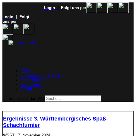
Login
| Folgt uns per
Login
| Folgt
uns per
SVW
Ergebnisdienst & Portal
Schachjugend
Verein finden
E-Mail
Suche...bei der WSJ
Ergebnisse 3. Württembergisches Spaß-
Schachturnier
WSST
17. November 2024