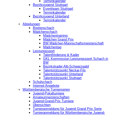
Terminkalender
Bezirksjugend Stuttgart
‎Eventteam Stuttgart
Terminkalender
Bezirksjugend Unterland
Terminkalender
Abteilungen
Breitenschach
Mädchenschach
Mädchentraining
Mädchen Grand Prix
BW Mädchen-Mannschaftsmeisterschaft
Mädchentag
Leistungssport
Talentförderung & Kader
GKL Kommission Leistungssport Schach in
BW
Bezirkskader Alb-Schwarzwald
Talentstützpunkt Neckar-Fils
Talentstützpunkt Unterland
Talentstützpunkt Stuttgart
Schulschach
Internet-Angebote
Württembergische Turnierserien
Jugend-Pokalturniere
Amateurmeisterschaften
Jugend-Grand-Prix Turniere
Übersichten
Turnieranmeldung für Jugend Grand Prix Serie
Turnieranmeldung für Württembergische Jugend-