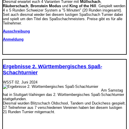
Diesmal erwartet euch 4 Varianten Turnier mit
Müllschach
,
Räuberschach
,
Bronstein Modus
und
King of the Hill
. Gespielt werden
4 x 5 Runden Schweizer System a "5 Minuten" (20 Runden insgesamt).
Seit auch diesmal wieder bei diesem lustigen Spaßschach Turnier dabei
und spielt um den Titel des Spaßschachmeisters. Preise gibt es für alle
Teilnehmer.
Ausschreibung
Anmeldung
Ergebnisse 2. Württembergisches Spaß-
Schachturnier
WSST
02. Juni 2024
Am Samstag
hat in Stuttgart-Vaihingen das 2. Württembergisches Spaß-Schachturnier
stattgefunden.
Diesmal wurden Blitzschach Oldschool, Tandem und Duckchess gespielt.
17 Teilnehmer aus 7 verschiedenen Vereinen haben bei diesem lustigen
21 Runden Turnier mitgemacht.