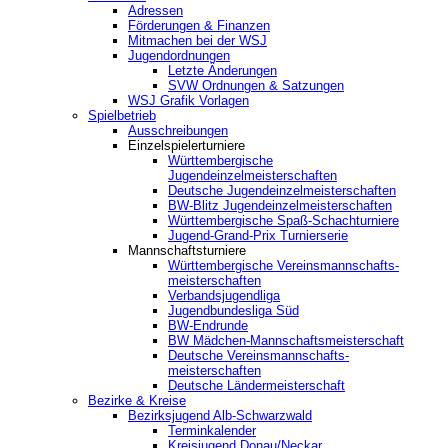
Adressen
Förderungen & Finanzen
Mitmachen bei der WSJ
Jugendordnungen
Letzte Änderungen
SVW Ordnungen & Satzungen
WSJ Grafik Vorlagen
Spielbetrieb
Ausschreibungen
Einzelspielerturniere
Württembergische
Jugendeinzelmeisterschaften
Deutsche Jugendeinzelmeisterschaften
BW-Blitz Jugendeinzelmeisterschaften
Württembergische Spaß-Schachturniere
Jugend-Grand-Prix Turnierserie
Mannschaftsturniere
Württembergische Vereinsmannschafts-
meisterschaften
Verbandsjugendliga
Jugendbundesliga Süd
BW-Endrunde
BW Mädchen-Mannschaftsmeisterschaft
Deutsche Vereinsmannschafts-
meisterschaften
Deutsche Ländermeisterschaft
Bezirke & Kreise
Bezirksjugend Alb-Schwarzwald
Terminkalender
Kreisjugend Donau/Neckar