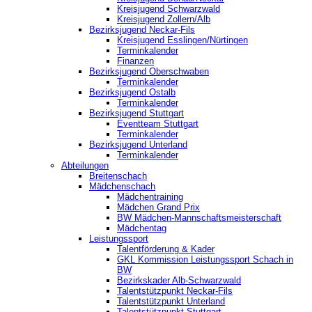
Kreisjugend Schwarzwald
Kreisjugend Zollern/Alb
Bezirksjugend Neckar-Fils
Kreisjugend ‎Esslingen/Nürtingen
Terminkalender
Finanzen
Bezirksjugend Oberschwaben
Terminkalender
Bezirksjugend Ostalb
Terminkalender
Bezirksjugend Stuttgart
‎Eventteam Stuttgart
Terminkalender
Bezirksjugend Unterland
Terminkalender
Abteilungen
Breitenschach
Mädchenschach
Mädchentraining
Mädchen Grand Prix
BW Mädchen-Mannschaftsmeisterschaft
Mädchentag
Leistungssport
Talentförderung & Kader
GKL Kommission Leistungssport Schach in
BW
Bezirkskader Alb-Schwarzwald
Talentstützpunkt Neckar-Fils
Talentstützpunkt Unterland
Talentstützpunkt Stuttgart