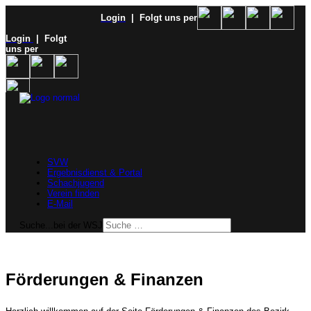
Login
| Folgt uns per
Login
| Folgt
uns per
SVW
Ergebnisdienst & Portal
Schachjugend
Verein finden
E-Mail
Suche...bei der WSJ
Förderungen & Finanzen