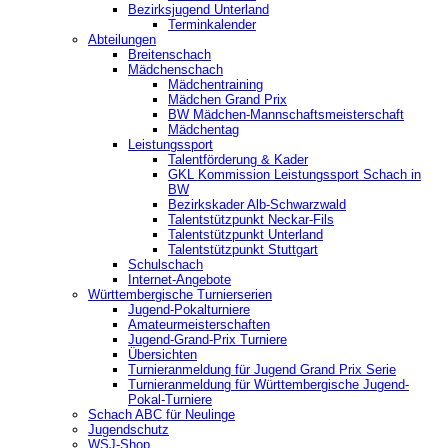
Bezirksjugend Unterland
Terminkalender
Abteilungen
Breitenschach
Mädchenschach
Mädchentraining
Mädchen Grand Prix
BW Mädchen-Mannschaftsmeisterschaft
Mädchentag
Leistungssport
Talentförderung & Kader
GKL Kommission Leistungssport Schach in
BW
Bezirkskader Alb-Schwarzwald
Talentstützpunkt Neckar-Fils
Talentstützpunkt Unterland
Talentstützpunkt Stuttgart
Schulschach
Internet-Angebote
Württembergische Turnierserien
Jugend-Pokalturniere
Amateurmeisterschaften
Jugend-Grand-Prix Turniere
Übersichten
Turnieranmeldung für Jugend Grand Prix Serie
Turnieranmeldung für Württembergische Jugend-
Pokal-Turniere
Schach ABC für Neulinge
Jugendschutz
WSJ-Shop