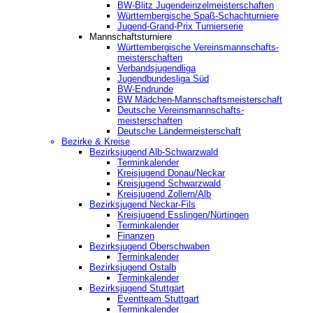
BW-Blitz Jugendeinzelmeisterschaften
Württembergische Spaß-Schachturniere
Jugend-Grand-Prix Turnierserie
Mannschaftsturniere
Württembergische Vereinsmannschafts-
meisterschaften
Verbandsjugendliga
Jugendbundesliga Süd
BW-Endrunde
BW Mädchen-Mannschaftsmeisterschaft
Deutsche Vereinsmannschafts-
meisterschaften
Deutsche Ländermeisterschaft
Bezirke & Kreise
Bezirksjugend Alb-Schwarzwald
Terminkalender
Kreisjugend Donau/Neckar
Kreisjugend Schwarzwald
Kreisjugend Zollern/Alb
Bezirksjugend Neckar-Fils
Kreisjugend ‎Esslingen/Nürtingen
Terminkalender
Finanzen
Bezirksjugend Oberschwaben
Terminkalender
Bezirksjugend Ostalb
Terminkalender
Bezirksjugend Stuttgart
‎Eventteam Stuttgart
Terminkalender