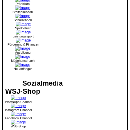
Präsidium
Breitenschach
Schulschach
Spielbetrieb
Leistungssport
Förderung & Finanzen
Ausbildung
Mädchenschach
Neuanfänger
Sozialmedia
WSJ-Shop
WhatsApp Channel
Instagram Channel
Facebook Channel
WSJ-Shop