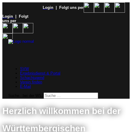
Login
| Folgt uns per
Login
| Folgt
uns per
SVW
Ergebnisdienst & Portal
Schachjugend
Verein finden
E-Mail
Suche...bei der WSJ
Herzlich willkommen bei der
Württembergischen