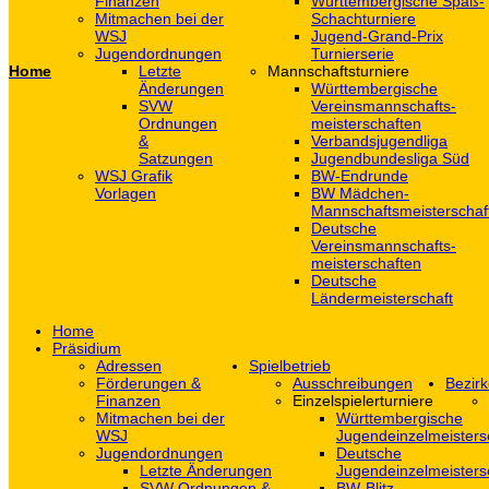
Finanzen
Württembergische Spaß-
Mitmachen bei der
Schachturniere
WSJ
Jugend-Grand-Prix
Jugendordnungen
Turnierserie
Home
Letzte
Mannschaftsturniere
Änderungen
Württembergische
SVW
Vereinsmannschafts-
Ordnungen
meisterschaften
&
Verbandsjugendliga
Satzungen
Jugendbundesliga Süd
WSJ Grafik
BW-Endrunde
Vorlagen
BW Mädchen-
Mannschaftsmeisterschaf
Deutsche
Vereinsmannschafts-
meisterschaften
Deutsche
Ländermeisterschaft
Home
Präsidium
Adressen
Spielbetrieb
Förderungen &
Ausschreibungen
Bezirk
Finanzen
Einzelspielerturniere
Mitmachen bei der
Württembergische
WSJ
Jugendeinzelmeisters
Jugendordnungen
Deutsche
Letzte Änderungen
Jugendeinzelmeisters
SVW Ordnungen &
BW-Blitz