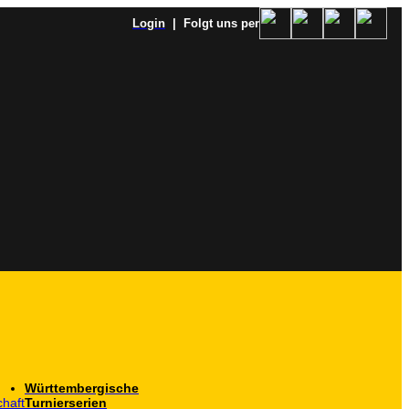
Login
| Folgt uns per
Württembergische
haft
Turnierserien