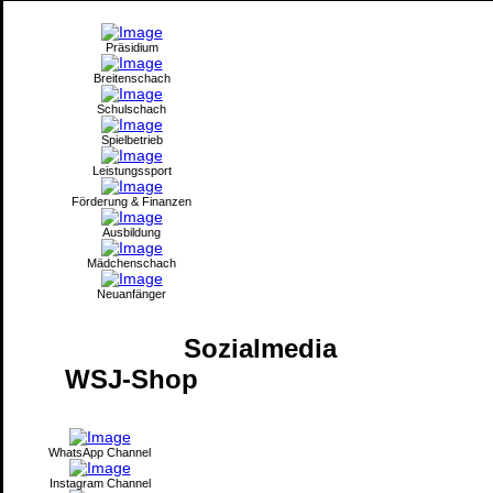
Präsidium
Breitenschach
Schulschach
Spielbetrieb
Leistungssport
Förderung & Finanzen
Ausbildung
Mädchenschach
Neuanfänger
Sozialmedia
WSJ-Shop
WhatsApp Channel
Instagram Channel