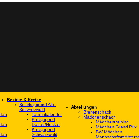
Bezirke & Kreise
Bezirksjugend Alb-
Abteilungen
Schwarzwald
Breitenschach
ften
Terminkalender
Mädchenschach
Kreisjugend
Mädchentraining
ften
Donau/Neckar
Mädchen Grand Prix
Kreisjugend
BW Mädchen-
ften
Schwarzwald
Mannschaftsmeistersc