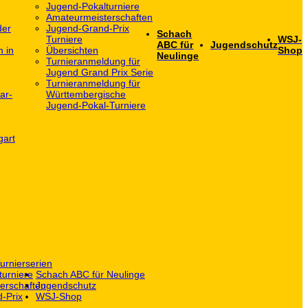
Jugend-Pokalturniere
Amateurmeisterschaften
der
Jugend-Grand-Prix
Schach
Turniere
WSJ-
ABC für
Jugendschutz
h in
Übersichten
Shop
Neulinge
Turnieranmeldung für
Jugend Grand Prix Serie
Turnieranmeldung für
ar-
Württembergische
Jugend-Pokal-Turniere
gart
urnierserien
turniere
Schach ABC für Neulinge
erschaften
Jugendschutz
-Prix
WSJ-Shop