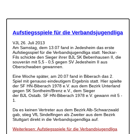
Aufstiegsspiele für die Verbandsjugendliga
VJL
26. Juli 2013
Am Samstag, dem 13.07 fand in Jedesheim das erste
Aufstiegsspiel für die Verbandsjugendliga statt. Neckar-
Fils schickte den Sieger ihrer BJL SK Bebenhausen II, die
souverän mit 5,5 - 0,5 gegen SV Jedesheim II aus
Oberschwaben gewannen.
Eine Woche später, am 20.07 fand in Biberach das 2.
Spiel mit genauso eindeutigem Ergebnis statt. Hier spielte
der SF HN-Biberach 1978 e.V. aus dem Bezirk Unterland
gegen SK Sontheim/Brenz e.V., dem Sieger
der BJL Ostalb. SF HN-Biberach 1978 e.V. gewann mit 5 -
1.
Da es keinen Vertreter aus dem Bezirk Alb-Schwarzwald
gab, stieg VfL Sindelfingen als Zweiter aus dem Bezirk
Stuttgart direkt in die Verbandsjugendliga auf.
Weiterlesen: Aufstiegsspiele für die Verbandsjugendliga