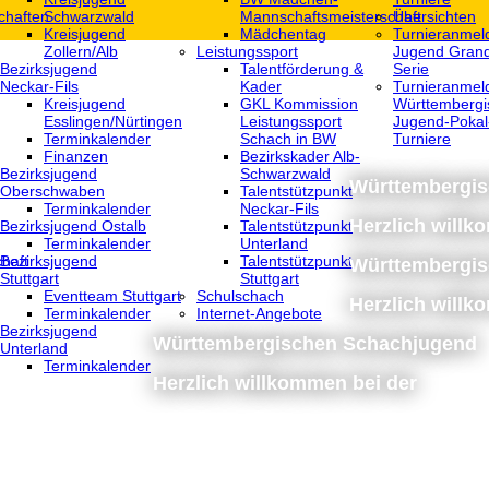
chaften
Schwarzwald
Mannschaftsmeisterschaft
Übersichten
Kreisjugend
Mädchentag
Turnieranmel
Zollern/Alb
Leistungssport
Jugend Grand
Bezirksjugend
Talentförderung &
Serie
Neckar-Fils
Kader
Turnieranmel
Kreisjugend
GKL Kommission
Württembergi
‎Esslingen/Nürtingen
Leistungssport
Jugend-Pokal
Terminkalender
Schach in BW
Turniere
Finanzen
Bezirkskader Alb-
Bezirksjugend
Schwarzwald
Württembergi
Oberschwaben
Talentstützpunkt
Terminkalender
Neckar-Fils
Herzlich willk
Bezirksjugend Ostalb
Talentstützpunkt
Terminkalender
Unterland
haft
Bezirksjugend
Talentstützpunkt
Württembergi
Stuttgart
Stuttgart
‎Eventteam Stuttgart
Schulschach
Herzlich willk
Terminkalender
Internet-Angebote
Bezirksjugend
Württembergischen Schachjugend
Unterland
Terminkalender
Herzlich willkommen bei der