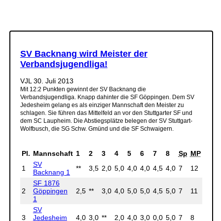
SV Backnang wird Meister der
Verbandsjugendliga!
VJL
30. Juli 2013
Mit 12:2 Punkten gewinnt der SV Backnang die
Verbandsjugendliga. Knapp dahinter die SF Göppingen. Dem SV
Jedesheim gelang es als einziger Mannschaft den Meister zu
schlagen. Sie führen das Mittelfeld an vor den Stuttgarter SF und
dem SC Laupheim. Die Abstiegsplätze belegen der SV Stuttgart-
Wolfbusch, die SG Schw. Gmünd und die SF Schwaigern.
Pl.
Mannschaft
1
2
3
4
5
6
7
8
Sp
MP
BP
SV
1
**
3,5
2,0
5,0
4,0
4,0
4,5
4,0
7
12
27.0
Backnang 1
SF 1876
2
Göppingen
2,5
**
3,0
4,0
5,0
5,0
4,5
5,0
7
11
29.0
1
SV
3
Jedesheim
4,0
3,0
**
2,0
4,0
3,0
0,0
5,0
7
8
21.0