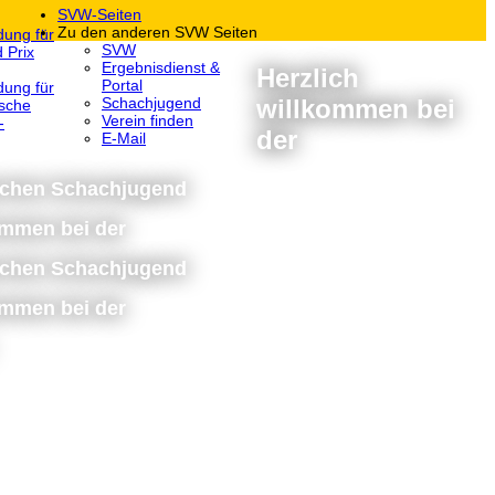
SVW-Seiten
Zu den anderen SVW Seiten
dung für
SVW
 Prix
Ergebnisdienst &
Herzlich
Portal
dung für
willkommen bei
Schachjugend
sche
Verein finden
-
der
E-Mail
schen Schachjugend
ommen bei der
schen Schachjugend
ommen bei der