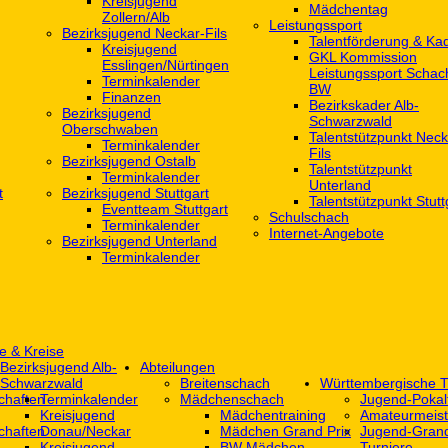
Kreisjugend
Mädchentag
Zollern/Alb
Leistungssport
Bezirksjugend Neckar-Fils
Talentförderung & Ka
Kreisjugend
GKL Kommission
‎Esslingen/Nürtingen
Leistungssport Schac
Terminkalender
BW
Finanzen
Bezirkskader Alb-
Bezirksjugend
Schwarzwald
Oberschwaben
Talentstützpunkt Neck
Terminkalender
Fils
Bezirksjugend Ostalb
Talentstützpunkt
Terminkalender
Unterland
t
Bezirksjugend Stuttgart
Talentstützpunkt Stutt
‎Eventteam Stuttgart
Schulschach
Terminkalender
Internet-Angebote
Bezirksjugend Unterland
Terminkalender
e & Kreise
Bezirksjugend Alb-
Abteilungen
Schwarzwald
Breitenschach
Württembergische T
chaften
Terminkalender
Mädchenschach
Jugend-Pokal
Kreisjugend
Mädchentraining
Amateurmeist
chaften
Donau/Neckar
Mädchen Grand Prix
Jugend-Grand
Kreisjugend
BW Mädchen-
Turniere