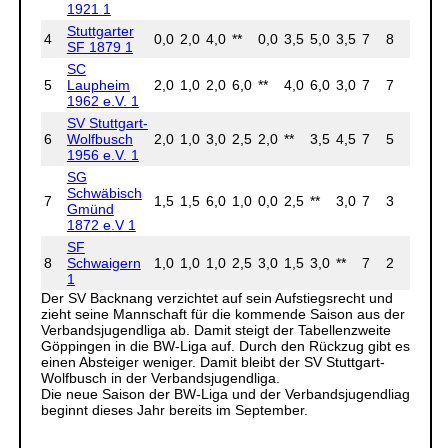
1921 1
Stuttgarter
4
0,0
2,0
4,0
**
0,0
3,5
5,0
3,5
7
8
18.0
SF 1879 1
SC
5
Laupheim
2,0
1,0
2,0
6,0
**
4,0
6,0
3,0
7
7
24.0
1962 e.V. 1
SV Stuttgart-
6
Wolfbusch
2,0
1,0
3,0
2,5
2,0
**
3,5
4,5
7
5
18.5
1956 e.V. 1
SG
Schwäbisch
7
1,5
1,5
6,0
1,0
0,0
2,5
**
3,0
7
3
15.5
Gmünd
1872 e.V 1
SF
8
Schwaigern
1,0
1,0
1,0
2,5
3,0
1,5
3,0
**
7
2
13.0
1
Der SV Backnang verzichtet auf sein Aufstiegsrecht und
zieht seine Mannschaft für die kommende Saison aus der
Verbandsjugendliga ab. Damit steigt der Tabellenzweite
Göppingen in die BW-Liga auf. Durch den Rückzug gibt es
einen Absteiger weniger. Damit bleibt der SV Stuttgart-
Wolfbusch in der Verbandsjugendliga.
Die neue Saison der BW-Liga und der Verbandsjugendliag
beginnt dieses Jahr bereits im September.