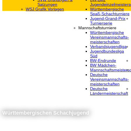
Satzungen
Jugendeinzelmeisters
WSJ Grafik Vorlagen
Württembergische
Spaß-Schachturniere
Jugend-Grand-Prix
Turnierserie
Mannschaftsturniere
Württembergische
Vereinsmannschafts-
meisterschaften
Verbandsjugendliga
Jugendbundesliga
Süd
BW-Endrunde
BW Mädchen-
Mannschaftsmeistersc
Deutsche
Vereinsmannschafts-
meisterschaften
Deutsche
Ländermeisterschaft
Württembergischen Schachjugend