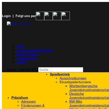
Login
| Folgt uns per
SVW
Ergebnisdienst & Portal
Schachjugend
Verein finden
E-Mail
Suche...bei der WSJ
Spielbetrieb
Ausschreibungen
Einzelspielerturniere
Württembergische
Jugendeinzelmeisterscha
Deutsche
Präsidium
Jugendeinzelmeisterscha
Adressen
BW-Blitz
Förderungen &
Jugendeinzelmeisterscha