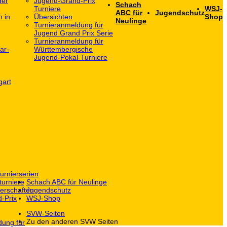
der
Jugend-Grand-Prix
Schach
Turniere
WSJ-
ABC für
Jugendschutz
h in
Übersichten
Shop
Neulinge
Turnieranmeldung für
Jugend Grand Prix Serie
Turnieranmeldung für
ar-
Württembergische
Jugend-Pokal-Turniere
gart
urnierserien
turniere
Schach ABC für Neulinge
erschaften
Jugendschutz
-Prix
WSJ-Shop
SVW-Seiten
Zu den anderen SVW Seiten
dung für