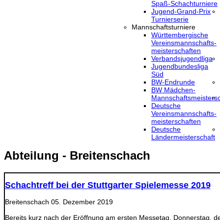
Spaß-Schachturniere
Jugend-Grand-Prix
Turnierserie
Mannschaftsturniere
Württembergische
Vereinsmannschafts-
meisterschaften
Verbandsjugendliga
Jugendbundesliga
Süd
BW-Endrunde
BW Mädchen-
Mannschaftsmeistersc
Deutsche
Vereinsmannschafts-
meisterschaften
Deutsche
Ländermeisterschaft
Abteilung - Breitenschach
Schachtreff bei der Stuttgarter Spielemesse 2019
Breitenschach
05. Dezember 2019
Bereits kurz nach der Eröffnung am ersten Messetag, Donnerstag, de