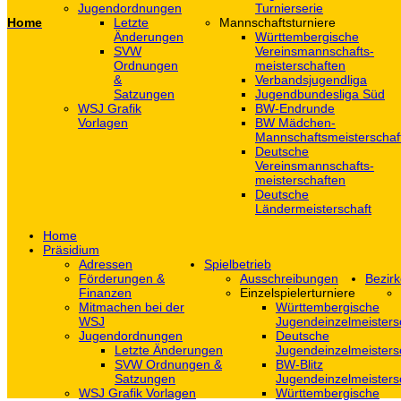
Jugendordnungen
Turnierserie
Home
Letzte
Mannschaftsturniere
Änderungen
Württembergische
SVW
Vereinsmannschafts-
Ordnungen
meisterschaften
&
Verbandsjugendliga
Satzungen
Jugendbundesliga Süd
WSJ Grafik
BW-Endrunde
Vorlagen
BW Mädchen-
Mannschaftsmeisterschaf
Deutsche
Vereinsmannschafts-
meisterschaften
Deutsche
Ländermeisterschaft
Home
Präsidium
Adressen
Spielbetrieb
Förderungen &
Ausschreibungen
Bezirk
Finanzen
Einzelspielerturniere
Mitmachen bei der
Württembergische
WSJ
Jugendeinzelmeisters
Jugendordnungen
Deutsche
Letzte Änderungen
Jugendeinzelmeisters
SVW Ordnungen &
BW-Blitz
Satzungen
Jugendeinzelmeisters
WSJ Grafik Vorlagen
Württembergische