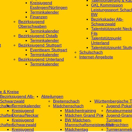
Talentförderung & Ka
Kreisjugend
GKL Kommission
‎Esslingen/Nürtingen
Leistungssport Schac
Terminkalender
BW
Finanzen
Bezirkskader Alb-
Bezirksjugend
Schwarzwald
Oberschwaben
Talentstützpunkt Neck
Terminkalender
Fils
Bezirksjugend Ostalb
Talentstützpunkt
Terminkalender
Unterland
t
Bezirksjugend Stuttgart
Talentstützpunkt Stutt
‎Eventteam Stuttgart
Schulschach
Terminkalender
Internet-Angebote
Bezirksjugend Unterland
Terminkalender
e & Kreise
Bezirksjugend Alb-
Abteilungen
Schwarzwald
Breitenschach
Württembergische T
chaften
Terminkalender
Mädchenschach
Jugend-Pokal
Kreisjugend
Mädchentraining
Amateurmeist
chaften
Donau/Neckar
Mädchen Grand Prix
Jugend-Grand
Kreisjugend
BW Mädchen-
Turniere
chaften
Schwarzwald
Mannschaftsmeisterschaft
Übersichten
Kreisjugend
Mädchentag
Turnieranmel