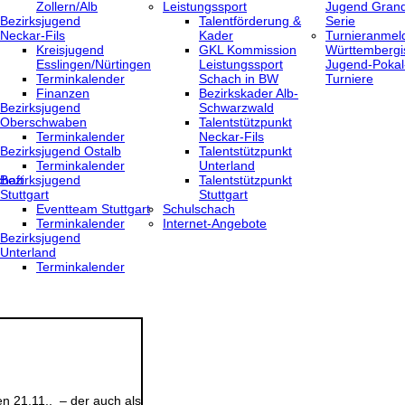
Zollern/Alb
Leistungssport
Jugend Grand
Bezirksjugend
Talentförderung &
Serie
Neckar-Fils
Kader
Turnieranmel
Kreisjugend
GKL Kommission
Württembergi
‎Esslingen/Nürtingen
Leistungssport
Jugend-Pokal
Terminkalender
Schach in BW
Turniere
Finanzen
Bezirkskader Alb-
Bezirksjugend
Schwarzwald
Oberschwaben
Talentstützpunkt
Terminkalender
Neckar-Fils
Bezirksjugend Ostalb
Talentstützpunkt
Terminkalender
Unterland
haft
Bezirksjugend
Talentstützpunkt
Stuttgart
Stuttgart
‎Eventteam Stuttgart
Schulschach
Terminkalender
Internet-Angebote
Bezirksjugend
Unterland
Terminkalender
n 21.11., – der auch als