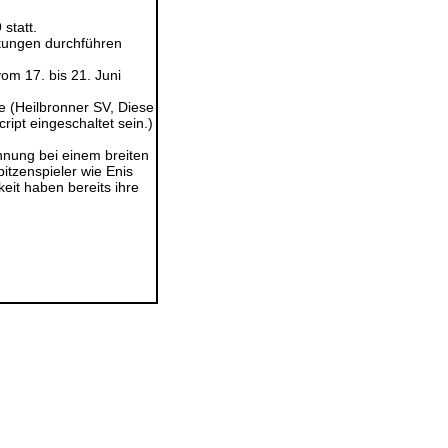
statt.
tungen durchführen
om 17. bis 21. Juni
te (Heilbronner SV,
Diese
ipt eingeschaltet sein.
)
nnung bei einem breiten
itzenspieler wie Enis
it haben bereits ihre