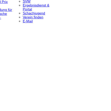
SVW
 Prix
Ergebnisdienst &
Portal
dung für
Schachjugend
sche
Verein finden
-
E-Mail