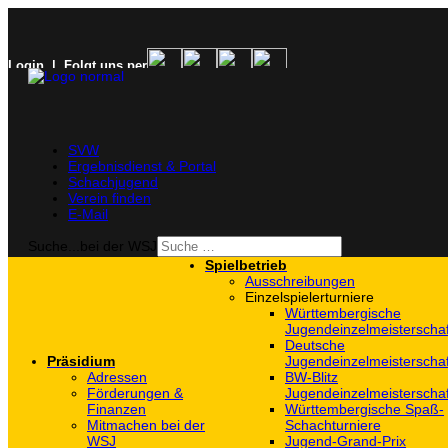
Login
| Folgt uns per
SVW
Ergebnisdienst & Portal
Schachjugend
Verein finden
E-Mail
Suche...bei der WSJ
Spielbetrieb
Ausschreibungen
Einzelspielerturniere
Württembergische
Jugendeinzelmeisterscha
Deutsche
Präsidium
Jugendeinzelmeisterscha
Adressen
BW-Blitz
Förderungen &
Jugendeinzelmeisterscha
Finanzen
Württembergische Spaß-
Mitmachen bei der
Schachturniere
WSJ
Jugend-Grand-Prix