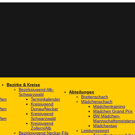
Bezirke & Kreise
Bezirksjugend Alb-
Abteilungen
Schwarzwald
Breitenschach
ften
Terminkalender
Mädchenschach
Kreisjugend
Mädchentraining
ften
Donau/Neckar
Mädchen Grand Prix
Kreisjugend
BW Mädchen-
ften
Schwarzwald
Mannschaftsmeistersc
Kreisjugend
Mädchentag
Zollern/Alb
Leistungssport
Bezirksjugend Neckar-Fils