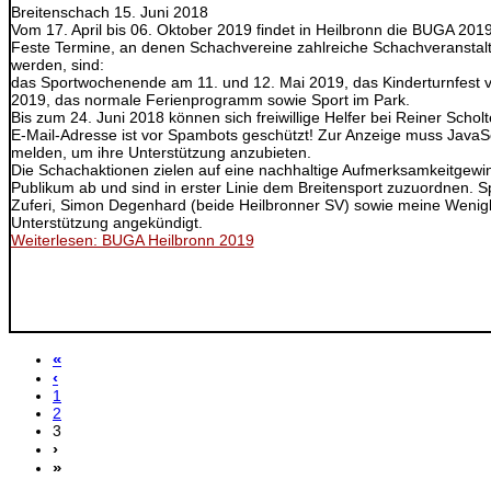
Breitenschach
15. Juni 2018
Vom 17. April bis 06. Oktober 2019 findet in Heilbronn die BUGA 2019 
Feste Termine, an denen Schachvereine zahlreiche Schachveranstal
werden, sind:
das Sportwochenende am 11. und 12. Mai 2019, das Kinderturnfest v
2019, das normale Ferienprogramm sowie Sport im Park.
Bis zum 24. Juni 2018 können sich freiwillige Helfer bei Reiner Schol
E-Mail-Adresse ist vor Spambots geschützt! Zur Anzeige muss JavaScr
melden, um ihre Unterstützung anzubieten.
Die Schachaktionen zielen auf eine nachhaltige Aufmerksamkeitgewi
Publikum ab und sind in erster Linie dem Breitensport zuzuordnen. Sp
Zuferi, Simon Degenhard (beide Heilbronner SV) sowie meine Wenigke
Unterstützung angekündigt.
Weiterlesen: BUGA Heilbronn 2019
«
‹
1
2
3
›
»