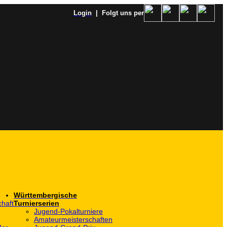
Login
| Folgt uns per
Württembergische
haft
Turnierserien
Jugend-Pokalturniere
Amateurmeisterschaften