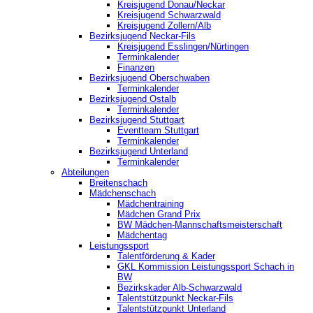
Kreisjugend Donau/Neckar
Kreisjugend Schwarzwald
Kreisjugend Zollern/Alb
Bezirksjugend Neckar-Fils
Kreisjugend ‎Esslingen/Nürtingen
Terminkalender
Finanzen
Bezirksjugend Oberschwaben
Terminkalender
Bezirksjugend Ostalb
Terminkalender
Bezirksjugend Stuttgart
‎Eventteam Stuttgart
Terminkalender
Bezirksjugend Unterland
Terminkalender
Abteilungen
Breitenschach
Mädchenschach
Mädchentraining
Mädchen Grand Prix
BW Mädchen-Mannschaftsmeisterschaft
Mädchentag
Leistungssport
Talentförderung & Kader
GKL Kommission Leistungssport Schach in
BW
Bezirkskader Alb-Schwarzwald
Talentstützpunkt Neckar-Fils
Talentstützpunkt Unterland