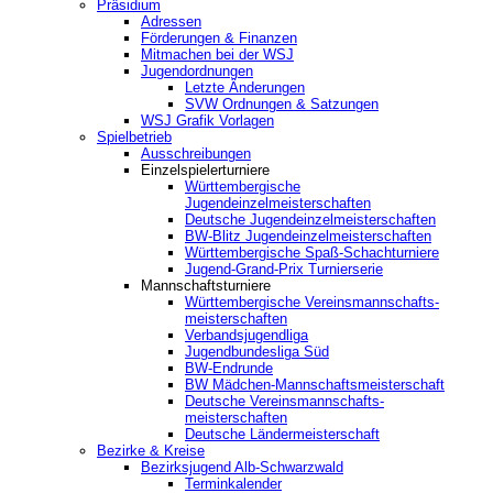
Präsidium
Adressen
Förderungen & Finanzen
Mitmachen bei der WSJ
Jugendordnungen
Letzte Änderungen
SVW Ordnungen & Satzungen
WSJ Grafik Vorlagen
Spielbetrieb
Ausschreibungen
Einzelspielerturniere
Württembergische
Jugendeinzelmeisterschaften
Deutsche Jugendeinzelmeisterschaften
BW-Blitz Jugendeinzelmeisterschaften
Württembergische Spaß-Schachturniere
Jugend-Grand-Prix Turnierserie
Mannschaftsturniere
Württembergische Vereinsmannschafts-
meisterschaften
Verbandsjugendliga
Jugendbundesliga Süd
BW-Endrunde
BW Mädchen-Mannschaftsmeisterschaft
Deutsche Vereinsmannschafts-
meisterschaften
Deutsche Ländermeisterschaft
Bezirke & Kreise
Bezirksjugend Alb-Schwarzwald
Terminkalender