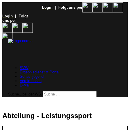
Login
| Folgt uns per
Login
| Folgt
uns per
SVW
Ergebnisdienst & Portal
Schachjugend
Verein finden
E-Mail
Suche...bei der WSJ
Abteilung - Leistungssport