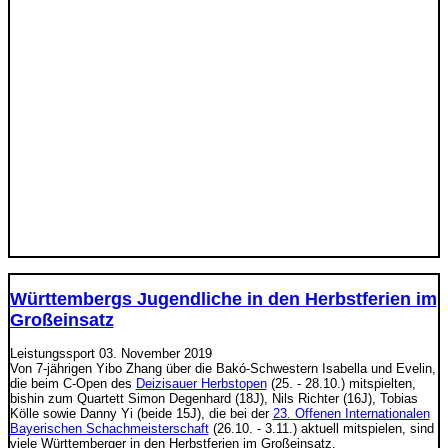
Württembergs Jugendliche in den Herbstferien im
Großeinsatz
Leistungssport
03. November 2019
Von 7-jährigen Yibo Zhang über die Bakó-Schwestern Isabella und Evelin,
die beim C-Open des
Deizisauer Herbstopen
(25. - 28.10.) mitspielten,
bishin zum Quartett Simon Degenhard (18J), Nils Richter (16J), Tobias
Kölle sowie Danny Yi (beide 15J), die bei der
23. Offenen Internationalen
Bayerischen Schachmeisterschaft
(26.10. - 3.11.) aktuell mitspielen, sind
viele Württemberger in den Herbstferien im Großeinsatz.