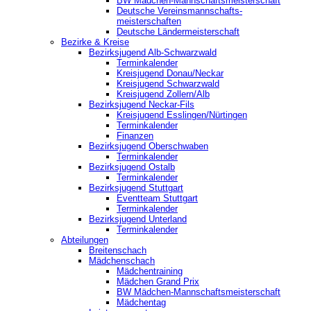
BW Mädchen-Mannschaftsmeisterschaft
Deutsche Vereinsmannschafts-
meisterschaften
Deutsche Ländermeisterschaft
Bezirke & Kreise
Bezirksjugend Alb-Schwarzwald
Terminkalender
Kreisjugend Donau/Neckar
Kreisjugend Schwarzwald
Kreisjugend Zollern/Alb
Bezirksjugend Neckar-Fils
Kreisjugend ‎Esslingen/Nürtingen
Terminkalender
Finanzen
Bezirksjugend Oberschwaben
Terminkalender
Bezirksjugend Ostalb
Terminkalender
Bezirksjugend Stuttgart
‎Eventteam Stuttgart
Terminkalender
Bezirksjugend Unterland
Terminkalender
Abteilungen
Breitenschach
Mädchenschach
Mädchentraining
Mädchen Grand Prix
BW Mädchen-Mannschaftsmeisterschaft
Mädchentag