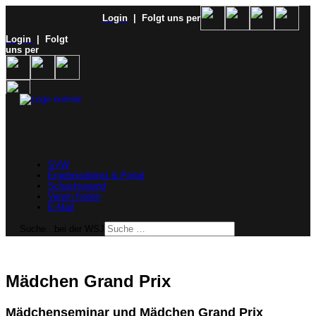
Login
| Folgt uns per
Login
| Folgt
uns per
SVW
Ergebnisdienst & Portal
Schachjugend
Verein finden
E-Mail
Suche...bei der WSJ
Mädchen Grand Prix
Mädchenseminar und Mädchen Grand Prix