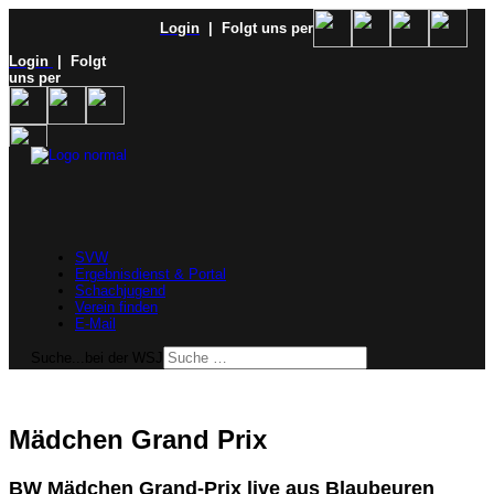
Login
| Folgt uns per
Login
| Folgt
uns per
SVW
Ergebnisdienst & Portal
Schachjugend
Verein finden
E-Mail
Suche...bei der WSJ
Mädchen Grand Prix
BW Mädchen Grand-Prix live aus Blaubeuren