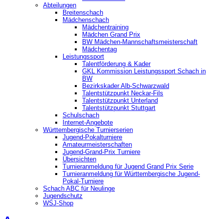
Abteilungen
Breitenschach
Mädchenschach
Mädchentraining
Mädchen Grand Prix
BW Mädchen-Mannschaftsmeisterschaft
Mädchentag
Leistungssport
Talentförderung & Kader
GKL Kommission Leistungssport Schach in
BW
Bezirkskader Alb-Schwarzwald
Talentstützpunkt Neckar-Fils
Talentstützpunkt Unterland
Talentstützpunkt Stuttgart
Schulschach
Internet-Angebote
Württembergische Turnierserien
Jugend-Pokalturniere
Amateurmeisterschaften
Jugend-Grand-Prix Turniere
Übersichten
Turnieranmeldung für Jugend Grand Prix Serie
Turnieranmeldung für Württembergische Jugend-
Pokal-Turniere
Schach ABC für Neulinge
Jugendschutz
WSJ-Shop