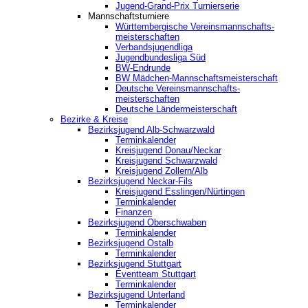
Jugend-Grand-Prix Turnierserie
Mannschaftsturniere
Württembergische Vereinsmannschafts-
meisterschaften
Verbandsjugendliga
Jugendbundesliga Süd
BW-Endrunde
BW Mädchen-Mannschaftsmeisterschaft
Deutsche Vereinsmannschafts-
meisterschaften
Deutsche Ländermeisterschaft
Bezirke & Kreise
Bezirksjugend Alb-Schwarzwald
Terminkalender
Kreisjugend Donau/Neckar
Kreisjugend Schwarzwald
Kreisjugend Zollern/Alb
Bezirksjugend Neckar-Fils
Kreisjugend ‎Esslingen/Nürtingen
Terminkalender
Finanzen
Bezirksjugend Oberschwaben
Terminkalender
Bezirksjugend Ostalb
Terminkalender
Bezirksjugend Stuttgart
‎Eventteam Stuttgart
Terminkalender
Bezirksjugend Unterland
Terminkalender