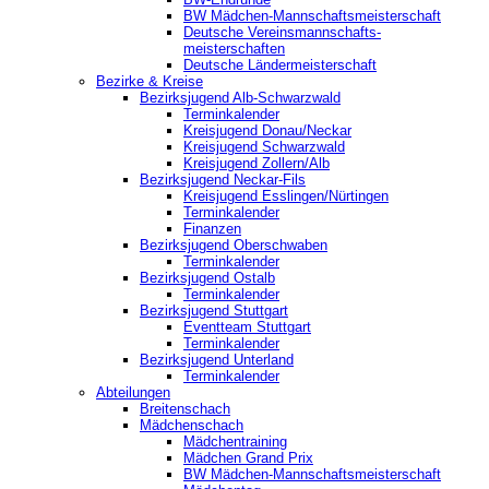
BW Mädchen-Mannschaftsmeisterschaft
Deutsche Vereinsmannschafts-
meisterschaften
Deutsche Ländermeisterschaft
Bezirke & Kreise
Bezirksjugend Alb-Schwarzwald
Terminkalender
Kreisjugend Donau/Neckar
Kreisjugend Schwarzwald
Kreisjugend Zollern/Alb
Bezirksjugend Neckar-Fils
Kreisjugend ‎Esslingen/Nürtingen
Terminkalender
Finanzen
Bezirksjugend Oberschwaben
Terminkalender
Bezirksjugend Ostalb
Terminkalender
Bezirksjugend Stuttgart
‎Eventteam Stuttgart
Terminkalender
Bezirksjugend Unterland
Terminkalender
Abteilungen
Breitenschach
Mädchenschach
Mädchentraining
Mädchen Grand Prix
BW Mädchen-Mannschaftsmeisterschaft