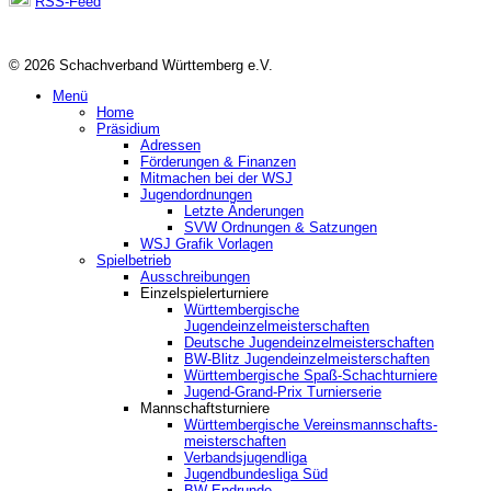
RSS-Feed
© 2026 Schachverband Württemberg e.V.
Menü
Home
Präsidium
Adressen
Förderungen & Finanzen
Mitmachen bei der WSJ
Jugendordnungen
Letzte Änderungen
SVW Ordnungen & Satzungen
WSJ Grafik Vorlagen
Spielbetrieb
Ausschreibungen
Einzelspielerturniere
Württembergische
Jugendeinzelmeisterschaften
Deutsche Jugendeinzelmeisterschaften
BW-Blitz Jugendeinzelmeisterschaften
Württembergische Spaß-Schachturniere
Jugend-Grand-Prix Turnierserie
Mannschaftsturniere
Württembergische Vereinsmannschafts-
meisterschaften
Verbandsjugendliga
Jugendbundesliga Süd
BW-Endrunde