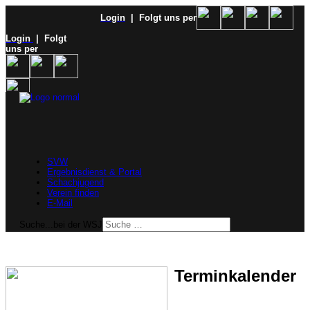
Login
| Folgt uns per
Login
| Folgt
uns per
SVW
Ergebnisdienst & Portal
Schachjugend
Verein finden
E-Mail
Suche...bei der WSJ
Terminkalender