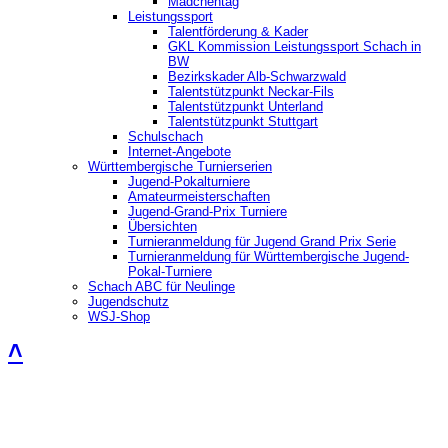
Mädchentag
Leistungssport
Talentförderung & Kader
GKL Kommission Leistungssport Schach in
BW
Bezirkskader Alb-Schwarzwald
Talentstützpunkt Neckar-Fils
Talentstützpunkt Unterland
Talentstützpunkt Stuttgart
Schulschach
Internet-Angebote
Württembergische Turnierserien
Jugend-Pokalturniere
Amateurmeisterschaften
Jugend-Grand-Prix Turniere
Übersichten
Turnieranmeldung für Jugend Grand Prix Serie
Turnieranmeldung für Württembergische Jugend-
Pokal-Turniere
Schach ABC für Neulinge
Jugendschutz
WSJ-Shop
˄