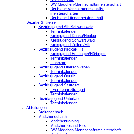
BW Mädchen-Mannschaftsmeisterschaft
Deutsche Vereinsmannschafts-
meisterschaften
Deutsche Ländermeisterschaft
Bezirke & Kreise
Bezirksjugend Alb-Schwarzwald
Terminkalender
Kreisjugend Donau/Neckar
Kreisjugend Schwarzwald
Kreisjugend Zollern/Alb
Bezirksjugend Neckar-Fils
Kreisjugend ‎Esslingen/Nürtingen
Terminkalender
Finanzen
Bezirksjugend Oberschwaben
Terminkalender
Bezirksjugend Ostalb
Terminkalender
Bezirksjugend Stuttgart
‎Eventteam Stuttgart
Terminkalender
Bezirksjugend Unterland
Terminkalender
Abteilungen
Breitenschach
Mädchenschach
Mädchentraining
Mädchen Grand Prix
BW Mädchen-Mannschaftsmeisterschaft