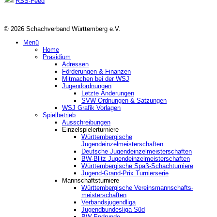
RSS-Feed
© 2026 Schachverband Württemberg e.V.
Menü
Home
Präsidium
Adressen
Förderungen & Finanzen
Mitmachen bei der WSJ
Jugendordnungen
Letzte Änderungen
SVW Ordnungen & Satzungen
WSJ Grafik Vorlagen
Spielbetrieb
Ausschreibungen
Einzelspielerturniere
Württembergische
Jugendeinzelmeisterschaften
Deutsche Jugendeinzelmeisterschaften
BW-Blitz Jugendeinzelmeisterschaften
Württembergische Spaß-Schachturniere
Jugend-Grand-Prix Turnierserie
Mannschaftsturniere
Württembergische Vereinsmannschafts-
meisterschaften
Verbandsjugendliga
Jugendbundesliga Süd
BW-Endrunde