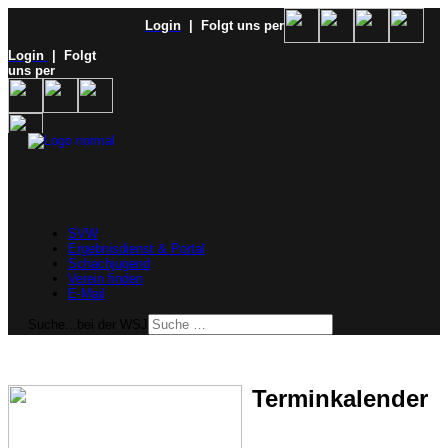
Login
| Folgt uns per
Login
| Folgt
uns per
SVW
Ergebnisdienst & Portal
Schachjugend
Verein finden
E-Mail
Suche...bei der WSJ
Terminkalender