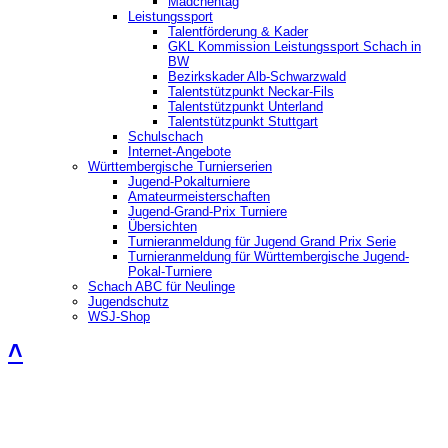
Mädchentag
Leistungssport
Talentförderung & Kader
GKL Kommission Leistungssport Schach in
BW
Bezirkskader Alb-Schwarzwald
Talentstützpunkt Neckar-Fils
Talentstützpunkt Unterland
Talentstützpunkt Stuttgart
Schulschach
Internet-Angebote
Württembergische Turnierserien
Jugend-Pokalturniere
Amateurmeisterschaften
Jugend-Grand-Prix Turniere
Übersichten
Turnieranmeldung für Jugend Grand Prix Serie
Turnieranmeldung für Württembergische Jugend-
Pokal-Turniere
Schach ABC für Neulinge
Jugendschutz
WSJ-Shop
˄