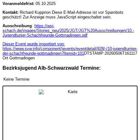
Voranmeldefrist:
05.10.2025
Kontakt:
Richard Kupprion
Diese E-Mail-Adresse ist vor Spambots
geschützt! Zur Anzeige muss JavaScript eingeschaltet sein.
Ausschreibung
:
https://wsj-
schach.de/images/Stories_neu/2025/JGT/JGT%20Ausschreibungen/10.-
Jugendtunier-Schachfreunde-Gottmadingen.pdf
Dieser Event wurde importiert von:
https://www.svw.info/component/jevents/eventdetail/928/-/10-jugendturnier-
der-schachfreunde-gottmadingen?Itemid=101
DTSTAMP:20260506T161117
Ort
Gottmadingen
Bezirksjugend Alb-Schwarzwald Termine:
Keine Termine