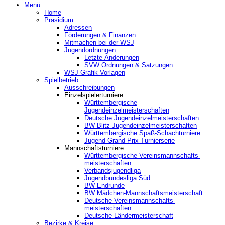
Menü
Home
Präsidium
Adressen
Förderungen & Finanzen
Mitmachen bei der WSJ
Jugendordnungen
Letzte Änderungen
SVW Ordnungen & Satzungen
WSJ Grafik Vorlagen
Spielbetrieb
Ausschreibungen
Einzelspielerturniere
Württembergische
Jugendeinzelmeisterschaften
Deutsche Jugendeinzelmeisterschaften
BW-Blitz Jugendeinzelmeisterschaften
Württembergische Spaß-Schachturniere
Jugend-Grand-Prix Turnierserie
Mannschaftsturniere
Württembergische Vereinsmannschafts-
meisterschaften
Verbandsjugendliga
Jugendbundesliga Süd
BW-Endrunde
BW Mädchen-Mannschaftsmeisterschaft
Deutsche Vereinsmannschafts-
meisterschaften
Deutsche Ländermeisterschaft
Bezirke & Kreise