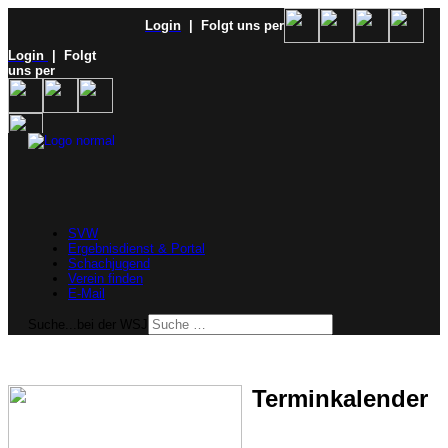
Login
| Folgt uns per
Login
| Folgt
uns per
SVW
Ergebnisdienst & Portal
Schachjugend
Verein finden
E-Mail
Suche...bei der WSJ
Terminkalender