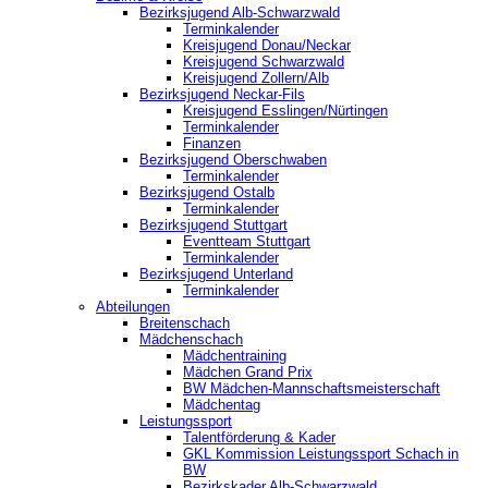
Bezirksjugend Alb-Schwarzwald
Terminkalender
Kreisjugend Donau/Neckar
Kreisjugend Schwarzwald
Kreisjugend Zollern/Alb
Bezirksjugend Neckar-Fils
Kreisjugend ‎Esslingen/Nürtingen
Terminkalender
Finanzen
Bezirksjugend Oberschwaben
Terminkalender
Bezirksjugend Ostalb
Terminkalender
Bezirksjugend Stuttgart
‎Eventteam Stuttgart
Terminkalender
Bezirksjugend Unterland
Terminkalender
Abteilungen
Breitenschach
Mädchenschach
Mädchentraining
Mädchen Grand Prix
BW Mädchen-Mannschaftsmeisterschaft
Mädchentag
Leistungssport
Talentförderung & Kader
GKL Kommission Leistungssport Schach in
BW
Bezirkskader Alb-Schwarzwald