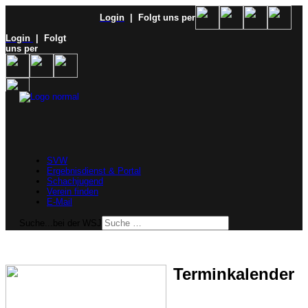
Login
| Folgt uns per
Login
| Folgt
uns per
SVW
Ergebnisdienst & Portal
Schachjugend
Verein finden
E-Mail
Suche...bei der WSJ
Terminkalender