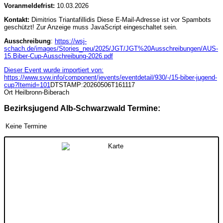
Voranmeldefrist:
10.03.2026
Kontakt:
Dimitrios Triantafillidis
Diese E-Mail-Adresse ist vor Spambots
geschützt! Zur Anzeige muss JavaScript eingeschaltet sein.
Ausschreibung
:
https://wsj-
schach.de/images/Stories_neu/2025/JGT/JGT%20Ausschreibungen/AUS-
15.Biber-Cup-Ausschreibung-2026.pdf
Dieser Event wurde importiert von:
https://www.svw.info/component/jevents/eventdetail/930/-/15-biber-jugend-
cup?Itemid=101
DTSTAMP:20260506T161117
Ort
Heilbronn-Biberach
Bezirksjugend Alb-Schwarzwald Termine:
Keine Termine