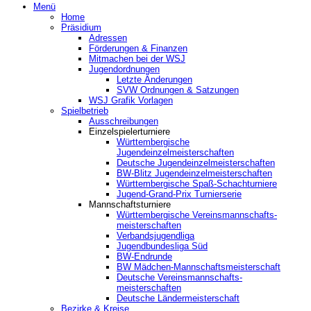
Menü
Home
Präsidium
Adressen
Förderungen & Finanzen
Mitmachen bei der WSJ
Jugendordnungen
Letzte Änderungen
SVW Ordnungen & Satzungen
WSJ Grafik Vorlagen
Spielbetrieb
Ausschreibungen
Einzelspielerturniere
Württembergische
Jugendeinzelmeisterschaften
Deutsche Jugendeinzelmeisterschaften
BW-Blitz Jugendeinzelmeisterschaften
Württembergische Spaß-Schachturniere
Jugend-Grand-Prix Turnierserie
Mannschaftsturniere
Württembergische Vereinsmannschafts-
meisterschaften
Verbandsjugendliga
Jugendbundesliga Süd
BW-Endrunde
BW Mädchen-Mannschaftsmeisterschaft
Deutsche Vereinsmannschafts-
meisterschaften
Deutsche Ländermeisterschaft
Bezirke & Kreise