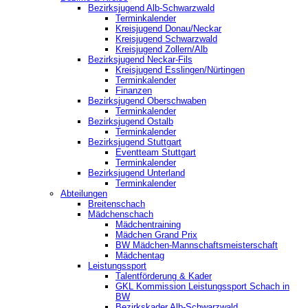
Bezirksjugend Alb-Schwarzwald
Terminkalender
Kreisjugend Donau/Neckar
Kreisjugend Schwarzwald
Kreisjugend Zollern/Alb
Bezirksjugend Neckar-Fils
Kreisjugend ‎Esslingen/Nürtingen
Terminkalender
Finanzen
Bezirksjugend Oberschwaben
Terminkalender
Bezirksjugend Ostalb
Terminkalender
Bezirksjugend Stuttgart
‎Eventteam Stuttgart
Terminkalender
Bezirksjugend Unterland
Terminkalender
Abteilungen
Breitenschach
Mädchenschach
Mädchentraining
Mädchen Grand Prix
BW Mädchen-Mannschaftsmeisterschaft
Mädchentag
Leistungssport
Talentförderung & Kader
GKL Kommission Leistungssport Schach in
BW
Bezirkskader Alb-Schwarzwald