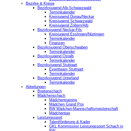
Bezirke & Kreise
Bezirksjugend Alb-Schwarzwald
Terminkalender
Kreisjugend Donau/Neckar
Kreisjugend Schwarzwald
Kreisjugend Zollern/Alb
Bezirksjugend Neckar-Fils
Kreisjugend ‎Esslingen/Nürtingen
Terminkalender
Finanzen
Bezirksjugend Oberschwaben
Terminkalender
Bezirksjugend Ostalb
Terminkalender
Bezirksjugend Stuttgart
‎Eventteam Stuttgart
Terminkalender
Bezirksjugend Unterland
Terminkalender
Abteilungen
Breitenschach
Mädchenschach
Mädchentraining
Mädchen Grand Prix
BW Mädchen-Mannschaftsmeisterschaft
Mädchentag
Leistungssport
Talentförderung & Kader
GKL Kommission Leistungssport Schach in
BW