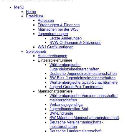
Menü
Home
Präsidium
Adressen
Förderungen & Finanzen
Mitmachen bei der WSJ
Jugendordnungen
Letzte Änderungen
SVW Ordnungen & Satzungen
WSJ Grafik Vorlagen
Spielbetrieb
Ausschreibungen
Einzelspielerturniere
Württembergische
Jugendeinzelmeisterschaften
Deutsche Jugendeinzelmeisterschaften
BW-Blitz Jugendeinzelmeisterschaften
Württembergische Spaß-Schachturniere
Jugend-Grand-Prix Turnierserie
Mannschaftsturniere
Württembergische Vereinsmannschafts-
meisterschaften
Verbandsjugendliga
Jugendbundesliga Süd
BW-Endrunde
BW Mädchen-Mannschaftsmeisterschaft
Deutsche Vereinsmannschafts-
meisterschaften
Deutsche Ländermeisterschaft