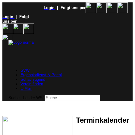
Login
| Folgt uns per
Login
| Folgt
uns per
SVW
Ergebnisdienst & Portal
Schachjugend
Verein finden
E-Mail
Suche...bei der WSJ
Terminkalender