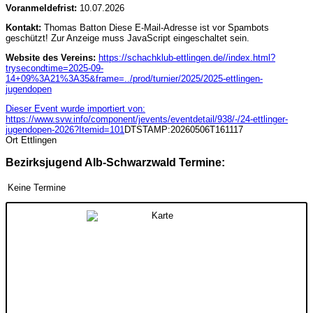
Voranmeldefrist:
10.07.2026
Kontakt:
Thomas Batton
Diese E-Mail-Adresse ist vor Spambots
geschützt! Zur Anzeige muss JavaScript eingeschaltet sein.
Website des Vereins:
https://schachklub-ettlingen.de//index.html?
trysecondtime=2025-09-
14+09%3A21%3A35&frame=../prod/turnier/2025/2025-ettlingen-
jugendopen
Dieser Event wurde importiert von:
https://www.svw.info/component/jevents/eventdetail/938/-/24-ettlinger-
jugendopen-2026?Itemid=101
DTSTAMP:20260506T161117
Ort
Ettlingen
Bezirksjugend Alb-Schwarzwald Termine:
Keine Termine