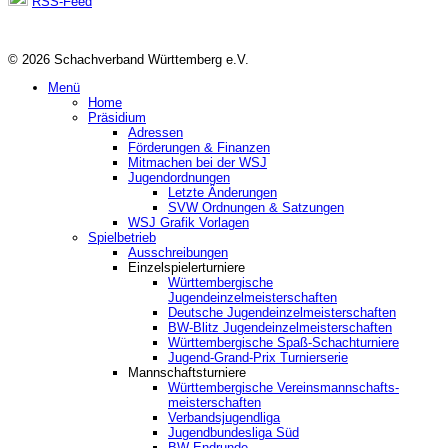
RSS-Feed
© 2026 Schachverband Württemberg e.V.
Menü
Home
Präsidium
Adressen
Förderungen & Finanzen
Mitmachen bei der WSJ
Jugendordnungen
Letzte Änderungen
SVW Ordnungen & Satzungen
WSJ Grafik Vorlagen
Spielbetrieb
Ausschreibungen
Einzelspielerturniere
Württembergische
Jugendeinzelmeisterschaften
Deutsche Jugendeinzelmeisterschaften
BW-Blitz Jugendeinzelmeisterschaften
Württembergische Spaß-Schachturniere
Jugend-Grand-Prix Turnierserie
Mannschaftsturniere
Württembergische Vereinsmannschafts-
meisterschaften
Verbandsjugendliga
Jugendbundesliga Süd
BW-Endrunde