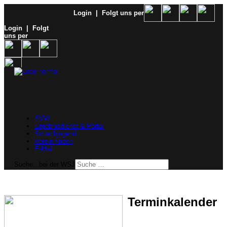
Login
| Folgt uns per
Login
| Folgt
uns per
SVW
Ergebnisdienst & Portal
Schachjugend
Verein finden
E-Mail
Suche...bei der WSJ
Terminkalender