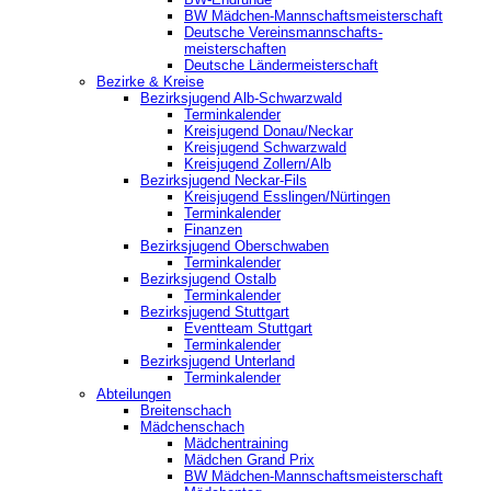
BW Mädchen-Mannschaftsmeisterschaft
Deutsche Vereinsmannschafts-
meisterschaften
Deutsche Ländermeisterschaft
Bezirke & Kreise
Bezirksjugend Alb-Schwarzwald
Terminkalender
Kreisjugend Donau/Neckar
Kreisjugend Schwarzwald
Kreisjugend Zollern/Alb
Bezirksjugend Neckar-Fils
Kreisjugend ‎Esslingen/Nürtingen
Terminkalender
Finanzen
Bezirksjugend Oberschwaben
Terminkalender
Bezirksjugend Ostalb
Terminkalender
Bezirksjugend Stuttgart
‎Eventteam Stuttgart
Terminkalender
Bezirksjugend Unterland
Terminkalender
Abteilungen
Breitenschach
Mädchenschach
Mädchentraining
Mädchen Grand Prix
BW Mädchen-Mannschaftsmeisterschaft