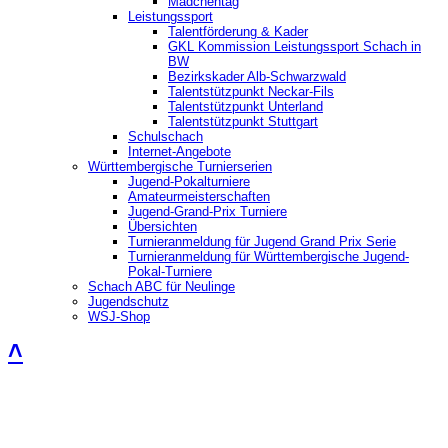
Mädchentag
Leistungssport
Talentförderung & Kader
GKL Kommission Leistungssport Schach in
BW
Bezirkskader Alb-Schwarzwald
Talentstützpunkt Neckar-Fils
Talentstützpunkt Unterland
Talentstützpunkt Stuttgart
Schulschach
Internet-Angebote
Württembergische Turnierserien
Jugend-Pokalturniere
Amateurmeisterschaften
Jugend-Grand-Prix Turniere
Übersichten
Turnieranmeldung für Jugend Grand Prix Serie
Turnieranmeldung für Württembergische Jugend-
Pokal-Turniere
Schach ABC für Neulinge
Jugendschutz
WSJ-Shop
˄