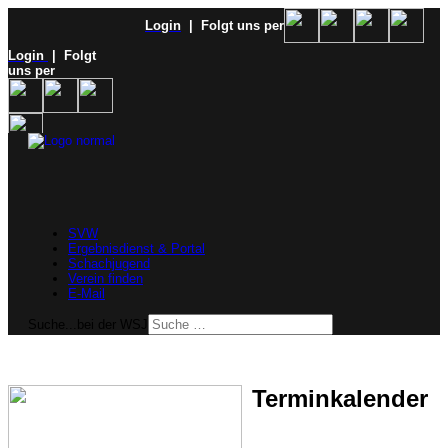
Login
| Folgt uns per
Login
| Folgt
uns per
SVW
Ergebnisdienst & Portal
Schachjugend
Verein finden
E-Mail
Suche...bei der WSJ
Terminkalender