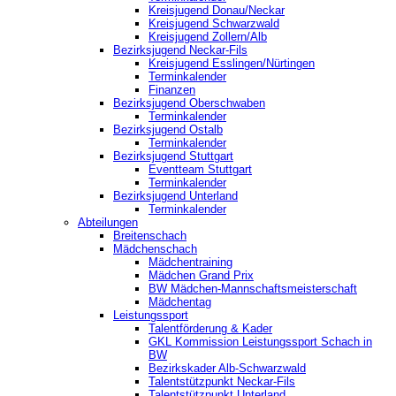
Kreisjugend Donau/Neckar
Kreisjugend Schwarzwald
Kreisjugend Zollern/Alb
Bezirksjugend Neckar-Fils
Kreisjugend ‎Esslingen/Nürtingen
Terminkalender
Finanzen
Bezirksjugend Oberschwaben
Terminkalender
Bezirksjugend Ostalb
Terminkalender
Bezirksjugend Stuttgart
‎Eventteam Stuttgart
Terminkalender
Bezirksjugend Unterland
Terminkalender
Abteilungen
Breitenschach
Mädchenschach
Mädchentraining
Mädchen Grand Prix
BW Mädchen-Mannschaftsmeisterschaft
Mädchentag
Leistungssport
Talentförderung & Kader
GKL Kommission Leistungssport Schach in
BW
Bezirkskader Alb-Schwarzwald
Talentstützpunkt Neckar-Fils
Talentstützpunkt Unterland