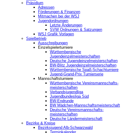
Präsidium
Adressen
Förderungen & Finanzen
Mitmachen bei der WSJ
Jugendordnungen
Letzte Änderungen
SVW Ordnungen & Satzungen
WSJ Grafik Vorlagen
Spielbetrieb
Ausschreibungen
Einzelspielerturniere
Württembergische
Jugendeinzelmeisterschaften
Deutsche Jugendeinzelmeisterschaften
BW-Blitz Jugendeinzelmeisterschaften
Württembergische Spaß-Schachturniere
Jugend-Grand-Prix Turnierserie
Mannschaftsturniere
Württembergische Vereinsmannschafts-
meisterschaften
Verbandsjugendliga
Jugendbundesliga Süd
BW-Endrunde
BW Mädchen-Mannschaftsmeisterschaft
Deutsche Vereinsmannschafts-
meisterschaften
Deutsche Ländermeisterschaft
Bezirke & Kreise
Bezirksjugend Alb-Schwarzwald
Terminkalender