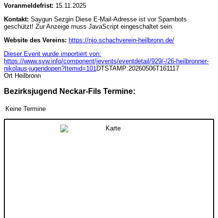
Voranmeldefrist:
15.11.2025
Kontakt:
Saygun Sezgin
Diese E-Mail-Adresse ist vor Spambots
geschützt! Zur Anzeige muss JavaScript eingeschaltet sein.
Website des Vereins:
https://njo.schachverein-heilbronn.de/
Dieser Event wurde importiert von:
https://www.svw.info/component/jevents/eventdetail/929/-/26-heilbronner-
nikolaus-jugendopen?Itemid=101
DTSTAMP:20260506T161117
Ort
Heilbronn
Bezirksjugend Neckar-Fils Termine:
Keine Termine