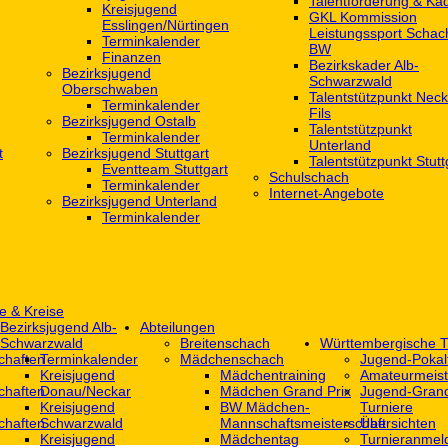
Talentförderung & Ka
Kreisjugend
GKL Kommission
‎Esslingen/Nürtingen
Leistungssport Schac
Terminkalender
BW
Finanzen
Bezirkskader Alb-
Bezirksjugend
Schwarzwald
Oberschwaben
Talentstützpunkt Neck
Terminkalender
Fils
Bezirksjugend Ostalb
Talentstützpunkt
Terminkalender
Unterland
t
Bezirksjugend Stuttgart
Talentstützpunkt Stutt
‎Eventteam Stuttgart
Schulschach
Terminkalender
Internet-Angebote
Bezirksjugend Unterland
Terminkalender
e & Kreise
Bezirksjugend Alb-
Abteilungen
Schwarzwald
Breitenschach
Württembergische T
chaften
Terminkalender
Mädchenschach
Jugend-Pokal
Kreisjugend
Mädchentraining
Amateurmeist
chaften
Donau/Neckar
Mädchen Grand Prix
Jugend-Grand
Kreisjugend
BW Mädchen-
Turniere
chaften
Schwarzwald
Mannschaftsmeisterschaft
Übersichten
Kreisjugend
Mädchentag
Turnieranmel