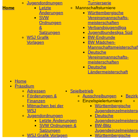
Jugendordnungen
Turnierserie
Home
Letzte
Mannschaftsturniere
Änderungen
Württembergische
SVW
Vereinsmannschafts-
Ordnungen
meisterschaften
&
Verbandsjugendliga
Satzungen
Jugendbundesliga Süd
WSJ Grafik
BW-Endrunde
Vorlagen
BW Mädchen-
Mannschaftsmeisterschaf
Deutsche
Vereinsmannschafts-
meisterschaften
Deutsche
Ländermeisterschaft
Home
Präsidium
Adressen
Spielbetrieb
Förderungen &
Ausschreibungen
Bezirk
Finanzen
Einzelspielerturniere
Mitmachen bei der
Württembergische
WSJ
Jugendeinzelmeisters
Jugendordnungen
Deutsche
Letzte Änderungen
Jugendeinzelmeisters
SVW Ordnungen &
BW-Blitz
Satzungen
Jugendeinzelmeisters
WSJ Grafik Vorlagen
Württembergische