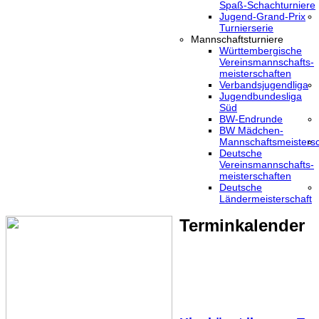
Spaß-Schachturniere
Jugend-Grand-Prix
Turnierserie
Mannschaftsturniere
Württembergische
Vereinsmannschafts-
meisterschaften
Verbandsjugendliga
Jugendbundesliga
Süd
BW-Endrunde
BW Mädchen-
Mannschaftsmeistersc
Deutsche
Vereinsmannschafts-
meisterschaften
Deutsche
Ländermeisterschaft
Terminkalender