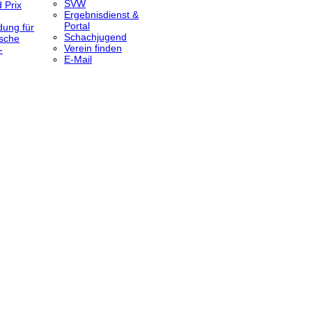
SVW
 Prix
Ergebnisdienst &
Portal
dung für
Schachjugend
sche
Verein finden
-
E-Mail