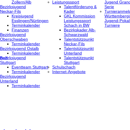
Zollern/Alb
Leistungssport
Jugend Grand
Bezirksjugend
Talentförderung &
Serie
Neckar-Fils
Kader
Turnieranmel
Kreisjugend
GKL Kommission
Württembergi
‎Esslingen/Nürtingen
Leistungssport
Jugend-Pokal
Terminkalender
Schach in BW
Turniere
Finanzen
Bezirkskader Alb-
Bezirksjugend
Schwarzwald
Oberschwaben
Talentstützpunkt
Terminkalender
Neckar-Fils
Bezirksjugend Ostalb
Talentstützpunkt
Terminkalender
Unterland
haft
Bezirksjugend
Talentstützpunkt
Stuttgart
Stuttgart
‎Eventteam Stuttgart
Schulschach
Terminkalender
Internet-Angebote
Bezirksjugend
Unterland
Terminkalender