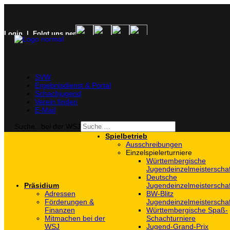
Login
| Folgt uns per
SVW
Ergebnisdienst & Portal
Schachjugend
Verein finden
E-Mail
Suche...bei der WSJ
Spielbetrieb
Ausschreibungen
Einzelspielerturniere
Württembergische
Jugendeinzelmeisterscha
Deutsche
Präsidium
Jugendeinzelmeisterscha
Adressen
BW-Blitz
Förderungen &
Jugendeinzelmeisterscha
Finanzen
Württembergische Spaß-
Mitmachen bei der
Schachturniere
WSJ
Jugend-Grand-Prix