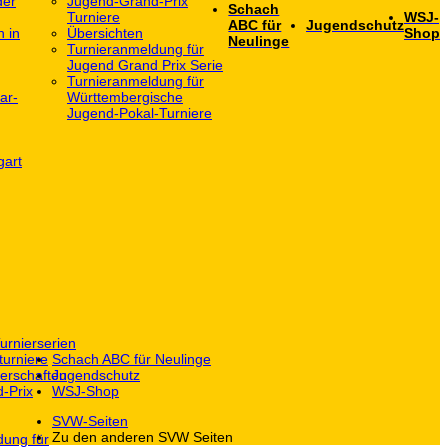
der
Jugend-Grand-Prix
Schach
Turniere
WSJ-
ABC für
Jugendschutz
h in
Übersichten
Shop
Neulinge
Turnieranmeldung für
Jugend Grand Prix Serie
Turnieranmeldung für
ar-
Württembergische
Jugend-Pokal-Turniere
gart
urnierserien
turniere
Schach ABC für Neulinge
erschaften
Jugendschutz
-Prix
WSJ-Shop
SVW-Seiten
Zu den anderen SVW Seiten
dung für