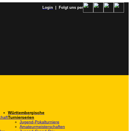
Login
| Folgt uns per
Württembergische
haft
Turnierserien
Jugend-Pokalturniere
Amateurmeisterschaften