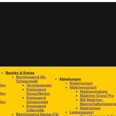
Bezirke & Kreise
Bezirksjugend Alb-
Abteilungen
Schwarzwald
Breitenschach
ften
Terminkalender
Mädchenschach
Kreisjugend
Mädchentraining
ften
Donau/Neckar
Mädchen Grand Prix
Kreisjugend
BW Mädchen-
ften
Schwarzwald
Mannschaftsmeistersc
Kreisjugend
Mädchentag
Zollern/Alb
Leistungssport
Bezirksjugend Neckar-Fils