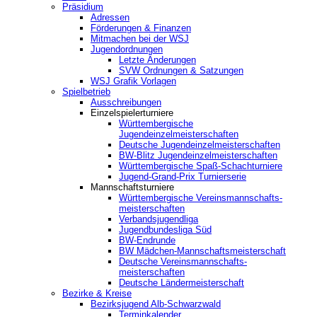
Präsidium
Adressen
Förderungen & Finanzen
Mitmachen bei der WSJ
Jugendordnungen
Letzte Änderungen
SVW Ordnungen & Satzungen
WSJ Grafik Vorlagen
Spielbetrieb
Ausschreibungen
Einzelspielerturniere
Württembergische
Jugendeinzelmeisterschaften
Deutsche Jugendeinzelmeisterschaften
BW-Blitz Jugendeinzelmeisterschaften
Württembergische Spaß-Schachturniere
Jugend-Grand-Prix Turnierserie
Mannschaftsturniere
Württembergische Vereinsmannschafts-
meisterschaften
Verbandsjugendliga
Jugendbundesliga Süd
BW-Endrunde
BW Mädchen-Mannschaftsmeisterschaft
Deutsche Vereinsmannschafts-
meisterschaften
Deutsche Ländermeisterschaft
Bezirke & Kreise
Bezirksjugend Alb-Schwarzwald
Terminkalender