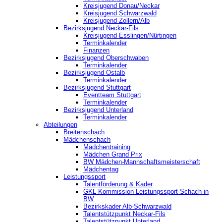
Kreisjugend Donau/Neckar
Kreisjugend Schwarzwald
Kreisjugend Zollern/Alb
Bezirksjugend Neckar-Fils
Kreisjugend ‎Esslingen/Nürtingen
Terminkalender
Finanzen
Bezirksjugend Oberschwaben
Terminkalender
Bezirksjugend Ostalb
Terminkalender
Bezirksjugend Stuttgart
‎Eventteam Stuttgart
Terminkalender
Bezirksjugend Unterland
Terminkalender
Abteilungen
Breitenschach
Mädchenschach
Mädchentraining
Mädchen Grand Prix
BW Mädchen-Mannschaftsmeisterschaft
Mädchentag
Leistungssport
Talentförderung & Kader
GKL Kommission Leistungssport Schach in
BW
Bezirkskader Alb-Schwarzwald
Talentstützpunkt Neckar-Fils
Talentstützpunkt Unterland