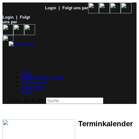
Login
| Folgt uns per
Login
| Folgt
uns per
SVW
Ergebnisdienst & Portal
Schachjugend
Verein finden
E-Mail
Suche...bei der WSJ
Terminkalender