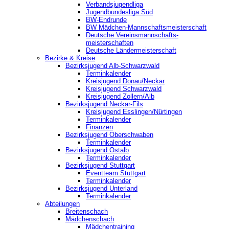
Verbandsjugendliga
Jugendbundesliga Süd
BW-Endrunde
BW Mädchen-Mannschaftsmeisterschaft
Deutsche Vereinsmannschafts-
meisterschaften
Deutsche Ländermeisterschaft
Bezirke & Kreise
Bezirksjugend Alb-Schwarzwald
Terminkalender
Kreisjugend Donau/Neckar
Kreisjugend Schwarzwald
Kreisjugend Zollern/Alb
Bezirksjugend Neckar-Fils
Kreisjugend ‎Esslingen/Nürtingen
Terminkalender
Finanzen
Bezirksjugend Oberschwaben
Terminkalender
Bezirksjugend Ostalb
Terminkalender
Bezirksjugend Stuttgart
‎Eventteam Stuttgart
Terminkalender
Bezirksjugend Unterland
Terminkalender
Abteilungen
Breitenschach
Mädchenschach
Mädchentraining