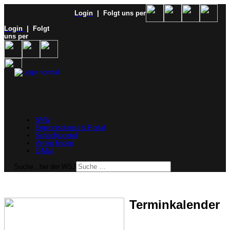
Login
| Folgt uns per
Login
| Folgt
uns per
SVW
Ergebnisdienst & Portal
Schachjugend
Verein finden
E-Mail
Suche...bei der WSJ
Terminkalender