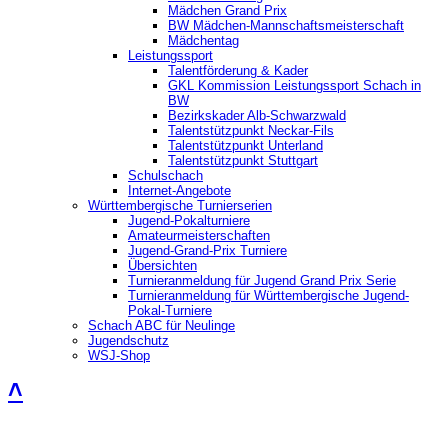
Mädchen Grand Prix
BW Mädchen-Mannschaftsmeisterschaft
Mädchentag
Leistungssport
Talentförderung & Kader
GKL Kommission Leistungssport Schach in
BW
Bezirkskader Alb-Schwarzwald
Talentstützpunkt Neckar-Fils
Talentstützpunkt Unterland
Talentstützpunkt Stuttgart
Schulschach
Internet-Angebote
Württembergische Turnierserien
Jugend-Pokalturniere
Amateurmeisterschaften
Jugend-Grand-Prix Turniere
Übersichten
Turnieranmeldung für Jugend Grand Prix Serie
Turnieranmeldung für Württembergische Jugend-
Pokal-Turniere
Schach ABC für Neulinge
Jugendschutz
WSJ-Shop
˄