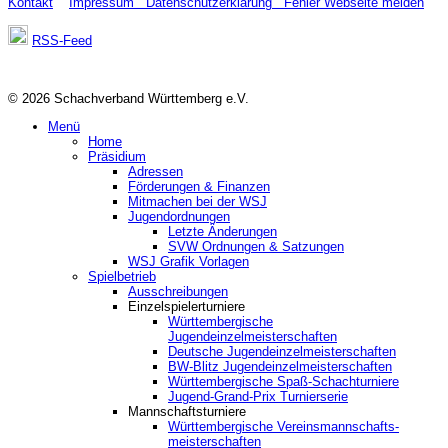
Kontakt
Impressum
Datenschutzerklärung
Fehler Webseite melden
RSS-Feed
© 2026 Schachverband Württemberg e.V.
Menü
Home
Präsidium
Adressen
Förderungen & Finanzen
Mitmachen bei der WSJ
Jugendordnungen
Letzte Änderungen
SVW Ordnungen & Satzungen
WSJ Grafik Vorlagen
Spielbetrieb
Ausschreibungen
Einzelspielerturniere
Württembergische
Jugendeinzelmeisterschaften
Deutsche Jugendeinzelmeisterschaften
BW-Blitz Jugendeinzelmeisterschaften
Württembergische Spaß-Schachturniere
Jugend-Grand-Prix Turnierserie
Mannschaftsturniere
Württembergische Vereinsmannschafts-
meisterschaften