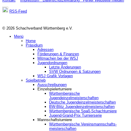
Kontakt
Impressum
Datenschutzerklärung
Fehler Webseite melden
RSS-Feed
© 2026 Schachverband Württemberg e.V.
Menü
Home
Präsidium
Adressen
Förderungen & Finanzen
Mitmachen bei der WSJ
Jugendordnungen
Letzte Änderungen
SVW Ordnungen & Satzungen
WSJ Grafik Vorlagen
Spielbetrieb
Ausschreibungen
Einzelspielerturniere
Württembergische
Jugendeinzelmeisterschaften
Deutsche Jugendeinzelmeisterschaften
BW-Blitz Jugendeinzelmeisterschaften
Württembergische Spaß-Schachturniere
Jugend-Grand-Prix Turnierserie
Mannschaftsturniere
Württembergische Vereinsmannschafts-
meisterschaften