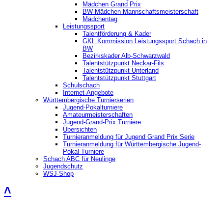
Mädchen Grand Prix
BW Mädchen-Mannschaftsmeisterschaft
Mädchentag
Leistungssport
Talentförderung & Kader
GKL Kommission Leistungssport Schach in
BW
Bezirkskader Alb-Schwarzwald
Talentstützpunkt Neckar-Fils
Talentstützpunkt Unterland
Talentstützpunkt Stuttgart
Schulschach
Internet-Angebote
Württembergische Turnierserien
Jugend-Pokalturniere
Amateurmeisterschaften
Jugend-Grand-Prix Turniere
Übersichten
Turnieranmeldung für Jugend Grand Prix Serie
Turnieranmeldung für Württembergische Jugend-
Pokal-Turniere
Schach ABC für Neulinge
Jugendschutz
WSJ-Shop
˄