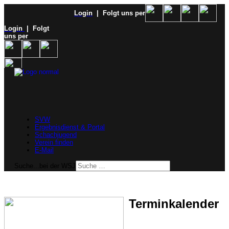
Login
| Folgt uns per
Login
| Folgt
uns per
SVW
Ergebnisdienst & Portal
Schachjugend
Verein finden
E-Mail
Suche...bei der WSJ
Terminkalender