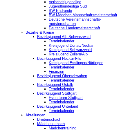
Verbandsjugendliga
Jugendbundesliga Süd
BW-Endrunde
BW Mädchen-Mannschaftsmeisterschaft
Deutsche Vereinsmannschafts-
meisterschaften
Deutsche Ländermeisterschaft
Bezirke & Kreise
Bezirksjugend Alb-Schwarzwald
Terminkalender
Kreisjugend Donau/Neckar
Kreisjugend Schwarzwald
Kreisjugend Zollern/Alb
Bezirksjugend Neckar-Fils
Kreisjugend ‎Esslingen/Nürtingen
Terminkalender
Finanzen
Bezirksjugend Oberschwaben
Terminkalender
Bezirksjugend Ostalb
Terminkalender
Bezirksjugend Stuttgart
‎Eventteam Stuttgart
Terminkalender
Bezirksjugend Unterland
Terminkalender
Abteilungen
Breitenschach
Mädchenschach
Mädchentraining