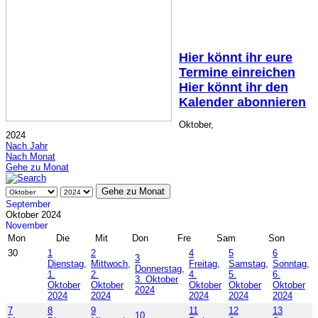
Hier könnt ihr eure
Termine einreichen
Hier könnt ihr den
Kalender abonnieren
Oktober,
2024
Nach Jahr
Nach Monat
Gehe zu Monat
Gehe zu Monat
September
Oktober 2024
November
Mon
Die
Mit
Don
Fre
Sam
Son
30
1
2
4
5
6
3
Dienstag,
Mittwoch,
Freitag,
Samstag,
Sonntag,
Donnerstag,
1.
2.
4.
5.
6.
3. Oktober
Oktober
Oktober
Oktober
Oktober
Oktober
2024
2024
2024
2024
2024
2024
7
8
9
11
12
13
10