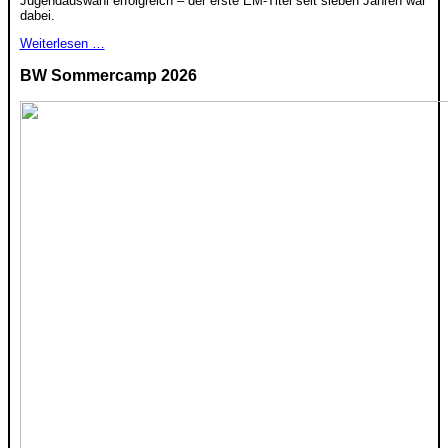
Jugendauswahl erfolgreich – der erste EM-Titel seit sieben Jahren war
dabei.
Weiterlesen …
BW Sommercamp 2026