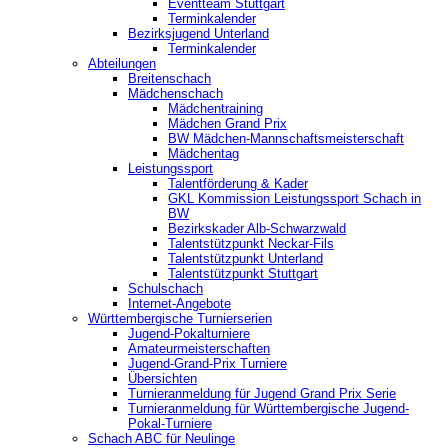
‎Eventteam Stuttgart
Terminkalender
Bezirksjugend Unterland
Terminkalender
Abteilungen
Breitenschach
Mädchenschach
Mädchentraining
Mädchen Grand Prix
BW Mädchen-Mannschaftsmeisterschaft
Mädchentag
Leistungssport
Talentförderung & Kader
GKL Kommission Leistungssport Schach in
BW
Bezirkskader Alb-Schwarzwald
Talentstützpunkt Neckar-Fils
Talentstützpunkt Unterland
Talentstützpunkt Stuttgart
Schulschach
Internet-Angebote
Württembergische Turnierserien
Jugend-Pokalturniere
Amateurmeisterschaften
Jugend-Grand-Prix Turniere
Übersichten
Turnieranmeldung für Jugend Grand Prix Serie
Turnieranmeldung für Württembergische Jugend-
Pokal-Turniere
Schach ABC für Neulinge