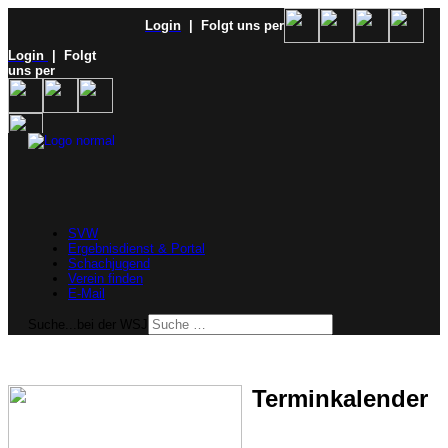
Login
| Folgt uns per
Login
| Folgt
uns per
SVW
Ergebnisdienst & Portal
Schachjugend
Verein finden
E-Mail
Suche...bei der WSJ
Terminkalender