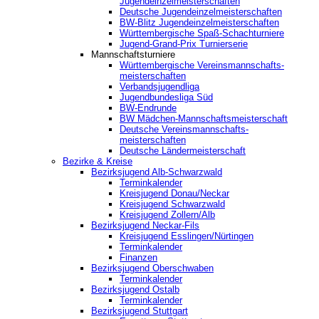
Jugendeinzelmeisterschaften
Deutsche Jugendeinzelmeisterschaften
BW-Blitz Jugendeinzelmeisterschaften
Württembergische Spaß-Schachturniere
Jugend-Grand-Prix Turnierserie
Mannschaftsturniere
Württembergische Vereinsmannschafts-
meisterschaften
Verbandsjugendliga
Jugendbundesliga Süd
BW-Endrunde
BW Mädchen-Mannschaftsmeisterschaft
Deutsche Vereinsmannschafts-
meisterschaften
Deutsche Ländermeisterschaft
Bezirke & Kreise
Bezirksjugend Alb-Schwarzwald
Terminkalender
Kreisjugend Donau/Neckar
Kreisjugend Schwarzwald
Kreisjugend Zollern/Alb
Bezirksjugend Neckar-Fils
Kreisjugend ‎Esslingen/Nürtingen
Terminkalender
Finanzen
Bezirksjugend Oberschwaben
Terminkalender
Bezirksjugend Ostalb
Terminkalender
Bezirksjugend Stuttgart