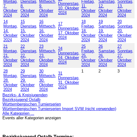
Montag,
Dienstag,
Mittwoch,
Freitag,
Samstag,
Sonntag,
Donnerstag,
7.
8.
9.
11.
12.
13.
10. Oktober
Oktober
Oktober
Oktober
Oktober
Oktober
Oktober
2024
2024
2024
2024
2024
2024
2024
14
15
16
18
19
20
17
Montag,
Dienstag,
Mittwoch,
Freitag,
Samstag,
Sonntag,
Donnerstag,
14.
15.
16.
18.
19.
20.
17. Oktober
Oktober
Oktober
Oktober
Oktober
Oktober
Oktober
2024
2024
2024
2024
2024
2024
2024
21
22
23
25
26
27
24
Montag,
Dienstag,
Mittwoch,
Freitag,
Samstag,
Sonntag,
Donnerstag,
21.
22.
23.
25.
26.
27.
24. Oktober
Oktober
Oktober
Oktober
Oktober
Oktober
Oktober
2024
2024
2024
2024
2024
2024
2024
28
29
30
1
2
3
31
Montag,
Dienstag,
Mittwoch,
Donnerstag,
28.
29.
30.
31. Oktober
Oktober
Oktober
Oktober
2024
2024
2024
2024
Bezirks- & Kreisjugenden
Bezirksjugend Ostalb
Württembergischen Turnierserien
Württembergischen Turnierserien Import SVW (nicht verwenden)
Alle Kategorien ...
Events aller Kategorien anzeigen
Bezirksjugend Ostalb Termine: