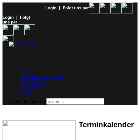
Login
| Folgt uns per
Login
| Folgt
uns per
SVW
Ergebnisdienst & Portal
Schachjugend
Verein finden
E-Mail
Suche...bei der WSJ
Terminkalender