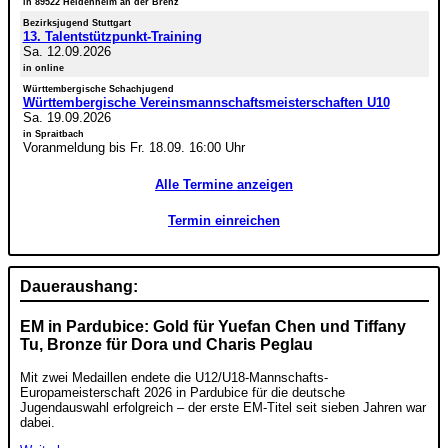
in 89522 Heidenheim an der Brenz
Bezirksjugend Stuttgart
13. Talentstützpunkt-Training
Sa. 12.09.2026
in online
Württembergische Schachjugend
Württembergische Vereinsmannschaftsmeisterschaften U10
Sa. 19.09.2026
in Spraitbach
Voranmeldung bis Fr. 18.09. 16:00 Uhr
Alle Termine anzeigen
Termin einreichen
Daueraushang:
EM in Pardubice: Gold für Yuefan Chen und Tiffany
Tu, Bronze für Dora und Charis Peglau
Mit zwei Medaillen endete die U12/U18-Mannschafts-
Europameisterschaft 2026 in Pardubice für die deutsche
Jugendauswahl erfolgreich – der erste EM-Titel seit sieben Jahren war
dabei.