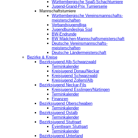
Württembergische Spaß-Schachturniere
Jugend-Grand-Prix Turnierserie
Mannschaftsturniere
Württembergische Vereinsmannschafts-
meisterschaften
Verbandsjugendliga
Jugendbundesliga Süd
BW-Endrunde
BW Mädchen-Mannschaftsmeisterschaft
Deutsche Vereinsmannschafts-
meisterschaften
Deutsche Ländermeisterschaft
Bezirke & Kreise
Bezirksjugend Alb-Schwarzwald
Terminkalender
Kreisjugend Donau/Neckar
Kreisjugend Schwarzwald
Kreisjugend Zollern/Alb
Bezirksjugend Neckar-Fils
Kreisjugend ‎Esslingen/Nürtingen
Terminkalender
Finanzen
Bezirksjugend Oberschwaben
Terminkalender
Bezirksjugend Ostalb
Terminkalender
Bezirksjugend Stuttgart
‎Eventteam Stuttgart
Terminkalender
Bezirksjugend Unterland