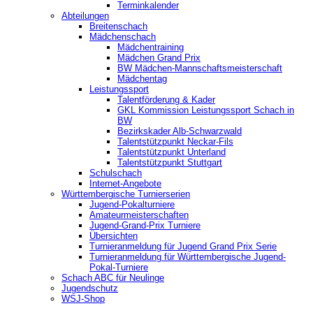
Terminkalender
Abteilungen
Breitenschach
Mädchenschach
Mädchentraining
Mädchen Grand Prix
BW Mädchen-Mannschaftsmeisterschaft
Mädchentag
Leistungssport
Talentförderung & Kader
GKL Kommission Leistungssport Schach in
BW
Bezirkskader Alb-Schwarzwald
Talentstützpunkt Neckar-Fils
Talentstützpunkt Unterland
Talentstützpunkt Stuttgart
Schulschach
Internet-Angebote
Württembergische Turnierserien
Jugend-Pokalturniere
Amateurmeisterschaften
Jugend-Grand-Prix Turniere
Übersichten
Turnieranmeldung für Jugend Grand Prix Serie
Turnieranmeldung für Württembergische Jugend-
Pokal-Turniere
Schach ABC für Neulinge
Jugendschutz
WSJ-Shop