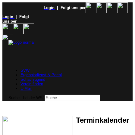
Login
| Folgt uns per
Login
| Folgt
uns per
SVW
Ergebnisdienst & Portal
Schachjugend
Verein finden
E-Mail
Suche...bei der WSJ
Terminkalender