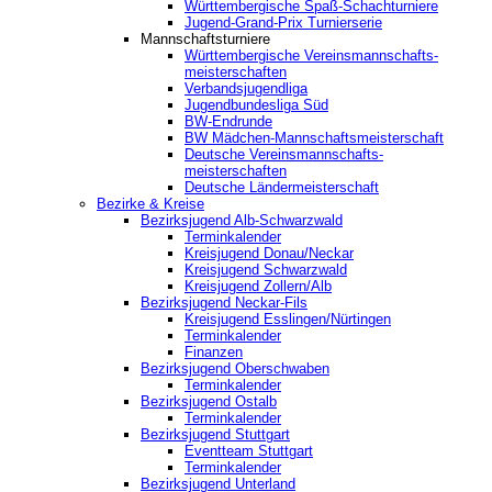
Württembergische Spaß-Schachturniere
Jugend-Grand-Prix Turnierserie
Mannschaftsturniere
Württembergische Vereinsmannschafts-
meisterschaften
Verbandsjugendliga
Jugendbundesliga Süd
BW-Endrunde
BW Mädchen-Mannschaftsmeisterschaft
Deutsche Vereinsmannschafts-
meisterschaften
Deutsche Ländermeisterschaft
Bezirke & Kreise
Bezirksjugend Alb-Schwarzwald
Terminkalender
Kreisjugend Donau/Neckar
Kreisjugend Schwarzwald
Kreisjugend Zollern/Alb
Bezirksjugend Neckar-Fils
Kreisjugend ‎Esslingen/Nürtingen
Terminkalender
Finanzen
Bezirksjugend Oberschwaben
Terminkalender
Bezirksjugend Ostalb
Terminkalender
Bezirksjugend Stuttgart
‎Eventteam Stuttgart
Terminkalender
Bezirksjugend Unterland