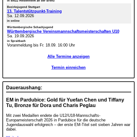
in 89522 Heidenheim an der Brenz
Bezirksjugend Stuttgart
13. Talentstützpunkt-Training
Sa. 12.09.2026
in online
Württembergische Schachjugend
Württembergische Vereinsmannschaftsmeisterschaften U10
Sa. 19.09.2026
in Spraitbach
Voranmeldung bis Fr. 18.09. 16:00 Uhr
Alle Termine anzeigen
Termin einreichen
Daueraushang:
EM in Pardubice: Gold für Yuefan Chen und Tiffany
Tu, Bronze für Dora und Charis Peglau
Mit zwei Medaillen endete die U12/U18-Mannschafts-
Europameisterschaft 2026 in Pardubice für die deutsche
Jugendauswahl erfolgreich – der erste EM-Titel seit sieben Jahren war
dabei.