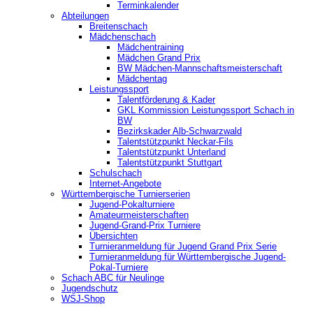
Terminkalender
Abteilungen
Breitenschach
Mädchenschach
Mädchentraining
Mädchen Grand Prix
BW Mädchen-Mannschaftsmeisterschaft
Mädchentag
Leistungssport
Talentförderung & Kader
GKL Kommission Leistungssport Schach in
BW
Bezirkskader Alb-Schwarzwald
Talentstützpunkt Neckar-Fils
Talentstützpunkt Unterland
Talentstützpunkt Stuttgart
Schulschach
Internet-Angebote
Württembergische Turnierserien
Jugend-Pokalturniere
Amateurmeisterschaften
Jugend-Grand-Prix Turniere
Übersichten
Turnieranmeldung für Jugend Grand Prix Serie
Turnieranmeldung für Württembergische Jugend-
Pokal-Turniere
Schach ABC für Neulinge
Jugendschutz
WSJ-Shop