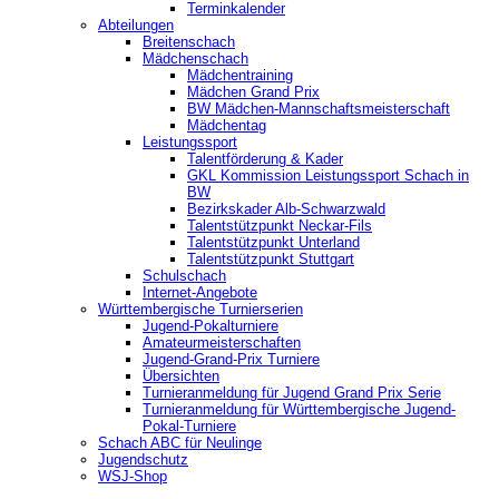
Terminkalender
Abteilungen
Breitenschach
Mädchenschach
Mädchentraining
Mädchen Grand Prix
BW Mädchen-Mannschaftsmeisterschaft
Mädchentag
Leistungssport
Talentförderung & Kader
GKL Kommission Leistungssport Schach in
BW
Bezirkskader Alb-Schwarzwald
Talentstützpunkt Neckar-Fils
Talentstützpunkt Unterland
Talentstützpunkt Stuttgart
Schulschach
Internet-Angebote
Württembergische Turnierserien
Jugend-Pokalturniere
Amateurmeisterschaften
Jugend-Grand-Prix Turniere
Übersichten
Turnieranmeldung für Jugend Grand Prix Serie
Turnieranmeldung für Württembergische Jugend-
Pokal-Turniere
Schach ABC für Neulinge
Jugendschutz
WSJ-Shop