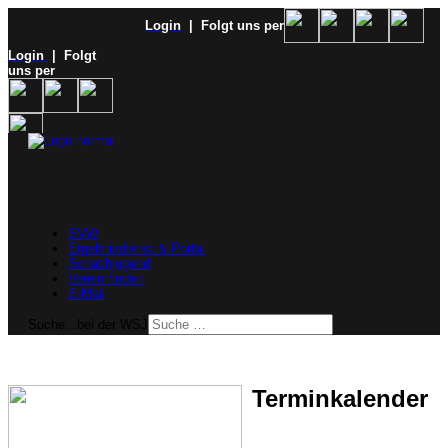
Login
| Folgt uns per
Login
| Folgt
uns per
SVW
Ergebnisdienst & Portal
Schachjugend
Verein finden
E-Mail
Suche...bei der WSJ
Terminkalender