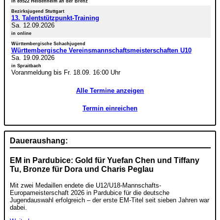
in 89522 Heidenheim an der Brenz
Bezirksjugend Stuttgart
13. Talentstützpunkt-Training
Sa. 12.09.2026
in online
Württembergische Schachjugend
Württembergische Vereinsmannschaftsmeisterschaften U10
Sa. 19.09.2026
in Spraitbach
Voranmeldung bis Fr. 18.09. 16:00 Uhr
Alle Termine anzeigen
Termin einreichen
Daueraushang:
EM in Pardubice: Gold für Yuefan Chen und Tiffany
Tu, Bronze für Dora und Charis Peglau
Mit zwei Medaillen endete die U12/U18-Mannschafts-
Europameisterschaft 2026 in Pardubice für die deutsche
Jugendauswahl erfolgreich – der erste EM-Titel seit sieben Jahren war
dabei.