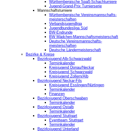
Württembergische Spaß-Schachturniere
Jugend-Grand-Prix Turnierserie
Mannschaftsturniere
Württembergische Vereinsmannschafts-
meisterschaften
Verbandsjugendliga
Jugendbundesliga Süd
BW-Endrunde
BW Mädchen-Mannschaftsmeisterschaft
Deutsche Vereinsmannschafts-
meisterschaften
Deutsche Ländermeisterschaft
Bezirke & Kreise
Bezirksjugend Alb-Schwarzwald
Terminkalender
Kreisjugend Donau/Neckar
Kreisjugend Schwarzwald
Kreisjugend Zollern/Alb
Bezirksjugend Neckar-Fils
Kreisjugend ‎Esslingen/Nürtingen
Terminkalender
Finanzen
Bezirksjugend Oberschwaben
Terminkalender
Bezirksjugend Ostalb
Terminkalender
Bezirksjugend Stuttgart
‎Eventteam Stuttgart
Terminkalender
Bezirksjugend Unterland