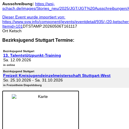
Ausschreibung:
https://wsj-
schach.de/images/Stories_neu/2025/JGT/JGT%20Ausschreibungen/
Dieser Event wurde importiert von:
https://www.svw.info/component/jevents/eventdetail/935/-/20-ketsch
Itemid=101
DTSTAMP:20260506T161117
Ort
Ketsch
Bezirksjugend Stuttgart Termine:
Bezirksjugend Stuttgart
13. Talentstützpunkt-Training
Sa. 12.09.2026
in online
Bezirksjugend Stuttgart
Freizeit Kreisjugendeinzelmeisterschaft Stuttgart-West
So. 25.10.2026
-
Sa. 31.10.2026
in Freizeitheim Diepoldsburg