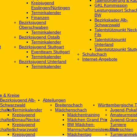
Talentförderung & Ka
Kreisjugend
GKL Kommission
‎Esslingen/Nürtingen
Leistungssport Schac
Terminkalender
BW
Finanzen
Bezirkskader Alb-
Bezirksjugend
Schwarzwald
Oberschwaben
Talentstützpunkt Neck
Terminkalender
Fils
Bezirksjugend Ostalb
Talentstützpunkt
Terminkalender
Unterland
t
Bezirksjugend Stuttgart
Talentstützpunkt Stutt
‎Eventteam Stuttgart
Schulschach
Terminkalender
Internet-Angebote
Bezirksjugend Unterland
Terminkalender
e & Kreise
Bezirksjugend Alb-
Abteilungen
Schwarzwald
Breitenschach
Württembergische T
chaften
Terminkalender
Mädchenschach
Jugend-Pokal
Kreisjugend
Mädchentraining
Amateurmeist
chaften
Donau/Neckar
Mädchen Grand Prix
Jugend-Grand
Kreisjugend
BW Mädchen-
Turniere
chaften
Schwarzwald
Mannschaftsmeisterschaft
Übersichten
Kreisjugend
Mädchentag
Turnieranmel