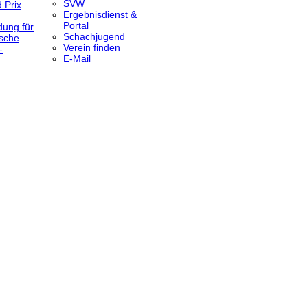
SVW
 Prix
Ergebnisdienst &
Portal
dung für
Schachjugend
sche
Verein finden
-
E-Mail