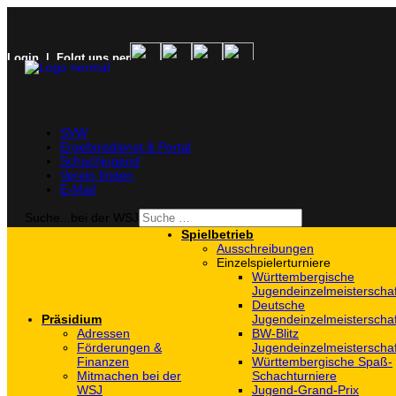
Login
| Folgt uns per
SVW
Ergebnisdienst & Portal
Schachjugend
Verein finden
E-Mail
Suche...bei der WSJ
Spielbetrieb
Ausschreibungen
Einzelspielerturniere
Württembergische
Jugendeinzelmeisterscha
Deutsche
Präsidium
Jugendeinzelmeisterscha
Adressen
BW-Blitz
Förderungen &
Jugendeinzelmeisterscha
Finanzen
Württembergische Spaß-
Mitmachen bei der
Schachturniere
WSJ
Jugend-Grand-Prix