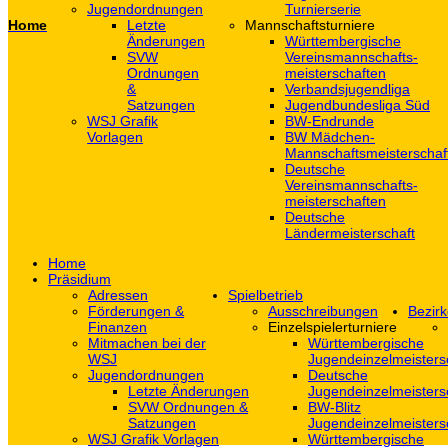
Jugendordnungen
Turnierserie
Home
Letzte
Mannschaftsturniere
Änderungen
Württembergische
SVW
Vereinsmannschafts-
Ordnungen
meisterschaften
&
Verbandsjugendliga
Satzungen
Jugendbundesliga Süd
WSJ Grafik
BW-Endrunde
Vorlagen
BW Mädchen-
Mannschaftsmeisterschaf
Deutsche
Vereinsmannschafts-
meisterschaften
Deutsche
Ländermeisterschaft
Home
Präsidium
Adressen
Spielbetrieb
Förderungen &
Ausschreibungen
Bezirk
Finanzen
Einzelspielerturniere
Mitmachen bei der
Württembergische
WSJ
Jugendeinzelmeisters
Jugendordnungen
Deutsche
Letzte Änderungen
Jugendeinzelmeisters
SVW Ordnungen &
BW-Blitz
Satzungen
Jugendeinzelmeisters
WSJ Grafik Vorlagen
Württembergische