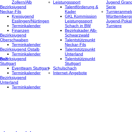
Zollern/Alb
Leistungssport
Jugend Grand
Bezirksjugend
Talentförderung &
Serie
Neckar-Fils
Kader
Turnieranmel
Kreisjugend
GKL Kommission
Württembergi
‎Esslingen/Nürtingen
Leistungssport
Jugend-Pokal
Terminkalender
Schach in BW
Turniere
Finanzen
Bezirkskader Alb-
Bezirksjugend
Schwarzwald
Oberschwaben
Talentstützpunkt
Terminkalender
Neckar-Fils
Bezirksjugend Ostalb
Talentstützpunkt
Terminkalender
Unterland
haft
Bezirksjugend
Talentstützpunkt
Stuttgart
Stuttgart
‎Eventteam Stuttgart
Schulschach
Terminkalender
Internet-Angebote
Bezirksjugend
Unterland
Terminkalender