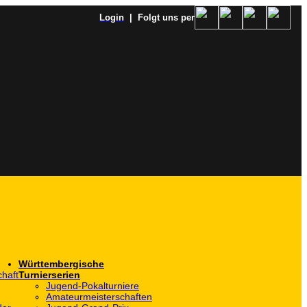
Login
| Folgt uns per
Württembergische
haft
Turnierserien
Jugend-Pokalturniere
Amateurmeisterschaften