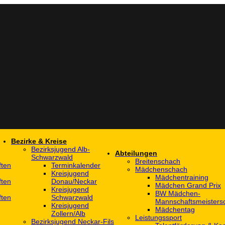
Bezirke & Kreise
Bezirksjugend Alb-
Abteilungen
Schwarzwald
Breitenschach
ften
Terminkalender
Mädchenschach
Kreisjugend
Mädchentraining
ften
Donau/Neckar
Mädchen Grand Prix
Kreisjugend
BW Mädchen-
ften
Schwarzwald
Mannschaftsmeistersc
Kreisjugend
Mädchentag
Zollern/Alb
Leistungssport
Bezirksjugend Neckar-Fils