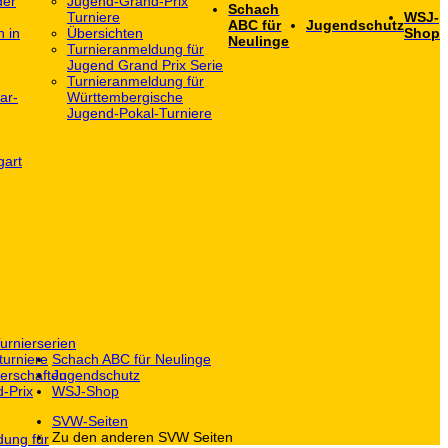
der
Jugend-Grand-Prix
Schach
Turniere
WSJ-
ABC für
Jugendschutz
h in
Übersichten
Shop
Neulinge
Turnieranmeldung für
Jugend Grand Prix Serie
Turnieranmeldung für
ar-
Württembergische
Jugend-Pokal-Turniere
gart
urnierserien
turniere
Schach ABC für Neulinge
erschaften
Jugendschutz
-Prix
WSJ-Shop
SVW-Seiten
Zu den anderen SVW Seiten
dung für