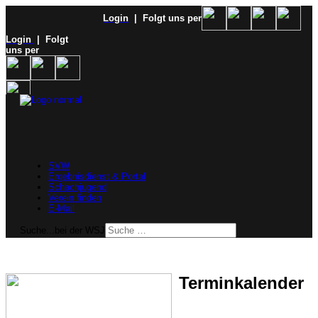
Login
| Folgt uns per
Login
| Folgt
uns per
SVW
Ergebnisdienst & Portal
Schachjugend
Verein finden
E-Mail
Suche...bei der WSJ
Terminkalender