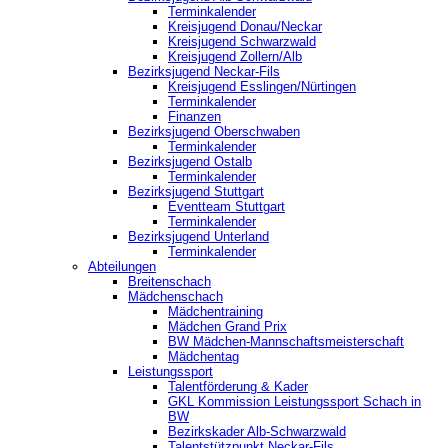
Terminkalender
Kreisjugend Donau/Neckar
Kreisjugend Schwarzwald
Kreisjugend Zollern/Alb
Bezirksjugend Neckar-Fils
Kreisjugend ‎Esslingen/Nürtingen
Terminkalender
Finanzen
Bezirksjugend Oberschwaben
Terminkalender
Bezirksjugend Ostalb
Terminkalender
Bezirksjugend Stuttgart
‎Eventteam Stuttgart
Terminkalender
Bezirksjugend Unterland
Terminkalender
Abteilungen
Breitenschach
Mädchenschach
Mädchentraining
Mädchen Grand Prix
BW Mädchen-Mannschaftsmeisterschaft
Mädchentag
Leistungssport
Talentförderung & Kader
GKL Kommission Leistungssport Schach in
BW
Bezirkskader Alb-Schwarzwald
Talentstützpunkt Neckar-Fils