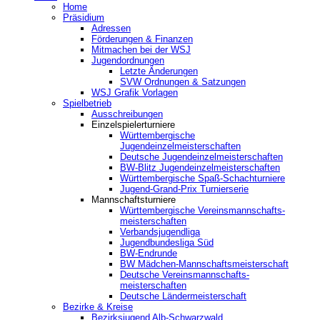
Home
Präsidium
Adressen
Förderungen & Finanzen
Mitmachen bei der WSJ
Jugendordnungen
Letzte Änderungen
SVW Ordnungen & Satzungen
WSJ Grafik Vorlagen
Spielbetrieb
Ausschreibungen
Einzelspielerturniere
Württembergische
Jugendeinzelmeisterschaften
Deutsche Jugendeinzelmeisterschaften
BW-Blitz Jugendeinzelmeisterschaften
Württembergische Spaß-Schachturniere
Jugend-Grand-Prix Turnierserie
Mannschaftsturniere
Württembergische Vereinsmannschafts-
meisterschaften
Verbandsjugendliga
Jugendbundesliga Süd
BW-Endrunde
BW Mädchen-Mannschaftsmeisterschaft
Deutsche Vereinsmannschafts-
meisterschaften
Deutsche Ländermeisterschaft
Bezirke & Kreise
Bezirksjugend Alb-Schwarzwald