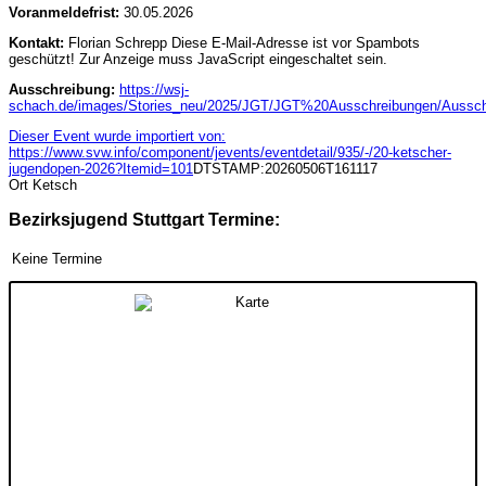
Voranmeldefrist:
30.05.2026
Kontakt:
Florian Schrepp
Diese E-Mail-Adresse ist vor Spambots
geschützt! Zur Anzeige muss JavaScript eingeschaltet sein.
Ausschreibung:
https://wsj-
schach.de/images/Stories_neu/2025/JGT/JGT%20Ausschreibungen/Aussch
Dieser Event wurde importiert von:
https://www.svw.info/component/jevents/eventdetail/935/-/20-ketscher-
jugendopen-2026?Itemid=101
DTSTAMP:20260506T161117
Ort
Ketsch
Bezirksjugend Stuttgart Termine:
Keine Termine