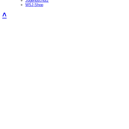
Jugendschutz
WSJ-Shop
˄