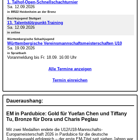
1. Talhof-Open-Schnellschachturnier
Sa. 12.09.2026
in 89522 Heidenheim an der Brenz
Bezirksjugend Stuttgart
13. Talentstützpunkt-Training
Sa. 12.09.2026
in online
Württembergische Schachjugend
Württembergische Vereinsmannschaftsmeisterschaften U10
Sa. 19.09.2026
in Spraitbach
Voranmeldung bis Fr. 18.09. 16:00 Uhr
Alle Termine anzeigen
Termin einreichen
Daueraushang:
EM in Pardubice: Gold für Yuefan Chen und Tiffany
Tu, Bronze für Dora und Charis Peglau
Mit zwei Medaillen endete die U12/U18-Mannschafts-
Europameisterschaft 2026 in Pardubice für die deutsche
Jugendauswahl erfolgreich – der erste EM-Titel seit sieben Jahren war