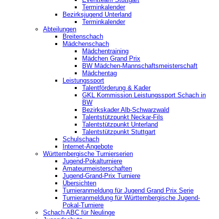
Terminkalender
Bezirksjugend Unterland
Terminkalender
Abteilungen
Breitenschach
Mädchenschach
Mädchentraining
Mädchen Grand Prix
BW Mädchen-Mannschaftsmeisterschaft
Mädchentag
Leistungssport
Talentförderung & Kader
GKL Kommission Leistungssport Schach in
BW
Bezirkskader Alb-Schwarzwald
Talentstützpunkt Neckar-Fils
Talentstützpunkt Unterland
Talentstützpunkt Stuttgart
Schulschach
Internet-Angebote
Württembergische Turnierserien
Jugend-Pokalturniere
Amateurmeisterschaften
Jugend-Grand-Prix Turniere
Übersichten
Turnieranmeldung für Jugend Grand Prix Serie
Turnieranmeldung für Württembergische Jugend-
Pokal-Turniere
Schach ABC für Neulinge