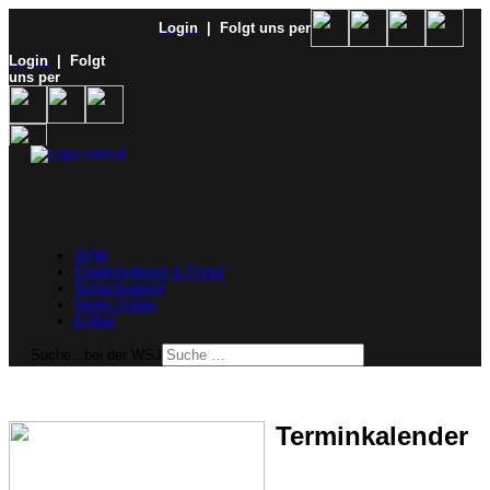
Login
| Folgt uns per
Login
| Folgt
uns per
SVW
Ergebnisdienst & Portal
Schachjugend
Verein finden
E-Mail
Suche...bei der WSJ
Terminkalender