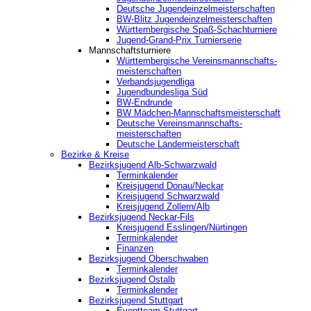
Deutsche Jugendeinzelmeisterschaften
BW-Blitz Jugendeinzelmeisterschaften
Württembergische Spaß-Schachturniere
Jugend-Grand-Prix Turnierserie
Mannschaftsturniere
Württembergische Vereinsmannschafts-
meisterschaften
Verbandsjugendliga
Jugendbundesliga Süd
BW-Endrunde
BW Mädchen-Mannschaftsmeisterschaft
Deutsche Vereinsmannschafts-
meisterschaften
Deutsche Ländermeisterschaft
Bezirke & Kreise
Bezirksjugend Alb-Schwarzwald
Terminkalender
Kreisjugend Donau/Neckar
Kreisjugend Schwarzwald
Kreisjugend Zollern/Alb
Bezirksjugend Neckar-Fils
Kreisjugend ‎Esslingen/Nürtingen
Terminkalender
Finanzen
Bezirksjugend Oberschwaben
Terminkalender
Bezirksjugend Ostalb
Terminkalender
Bezirksjugend Stuttgart
‎Eventteam Stuttgart