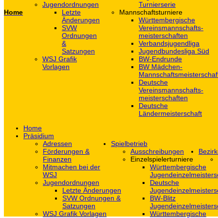
Jugendordnungen
Turnierserie
Home
Letzte
Mannschaftsturniere
Änderungen
Württembergische
SVW
Vereinsmannschafts-
Ordnungen
meisterschaften
&
Verbandsjugendliga
Satzungen
Jugendbundesliga Süd
WSJ Grafik
BW-Endrunde
Vorlagen
BW Mädchen-
Mannschaftsmeisterschaf
Deutsche
Vereinsmannschafts-
meisterschaften
Deutsche
Ländermeisterschaft
Home
Präsidium
Adressen
Spielbetrieb
Förderungen &
Ausschreibungen
Bezirk
Finanzen
Einzelspielerturniere
Mitmachen bei der
Württembergische
WSJ
Jugendeinzelmeisters
Jugendordnungen
Deutsche
Letzte Änderungen
Jugendeinzelmeisters
SVW Ordnungen &
BW-Blitz
Satzungen
Jugendeinzelmeisters
WSJ Grafik Vorlagen
Württembergische