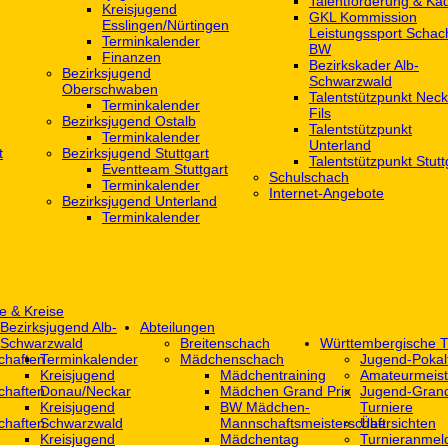
Talentförderung & Ka
Kreisjugend
GKL Kommission
‎Esslingen/Nürtingen
Leistungssport Schac
Terminkalender
BW
Finanzen
Bezirkskader Alb-
Bezirksjugend
Schwarzwald
Oberschwaben
Talentstützpunkt Neck
Terminkalender
Fils
Bezirksjugend Ostalb
Talentstützpunkt
Terminkalender
Unterland
t
Bezirksjugend Stuttgart
Talentstützpunkt Stutt
‎Eventteam Stuttgart
Schulschach
Terminkalender
Internet-Angebote
Bezirksjugend Unterland
Terminkalender
e & Kreise
Bezirksjugend Alb-
Abteilungen
Schwarzwald
Breitenschach
Württembergische T
chaften
Terminkalender
Mädchenschach
Jugend-Pokal
Kreisjugend
Mädchentraining
Amateurmeist
chaften
Donau/Neckar
Mädchen Grand Prix
Jugend-Grand
Kreisjugend
BW Mädchen-
Turniere
chaften
Schwarzwald
Mannschaftsmeisterschaft
Übersichten
Kreisjugend
Mädchentag
Turnieranmel