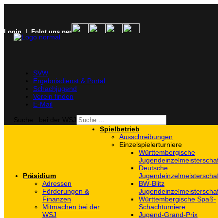
Login
| Folgt uns per
SVW
Ergebnisdienst & Portal
Schachjugend
Verein finden
E-Mail
Suche...bei der WSJ
Spielbetrieb
Ausschreibungen
Einzelspielerturniere
Württembergische
Jugendeinzelmeisterscha
Deutsche
Präsidium
Jugendeinzelmeisterscha
Adressen
BW-Blitz
Förderungen &
Jugendeinzelmeisterscha
Finanzen
Württembergische Spaß-
Mitmachen bei der
Schachturniere
WSJ
Jugend-Grand-Prix