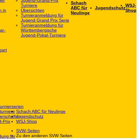
der
Jugend-Grand-Prix
Schach
Turniere
WSJ-
ABC für
Jugendschutz
h in
Übersichten
Shop
Neulinge
Turnieranmeldung für
Jugend Grand Prix Serie
Turnieranmeldung für
ar-
Württembergische
Jugend-Pokal-Turniere
gart
urnierserien
turniere
Schach ABC für Neulinge
erschaften
Jugendschutz
-Prix
WSJ-Shop
SVW-Seiten
Zu den anderen SVW Seiten
dung für