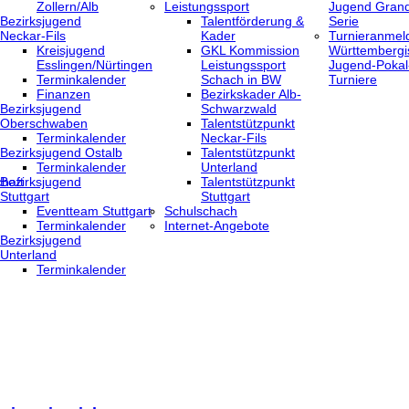
Zollern/Alb
Leistungssport
Jugend Grand
Bezirksjugend
Talentförderung &
Serie
Neckar-Fils
Kader
Turnieranmel
Kreisjugend
GKL Kommission
Württembergi
‎Esslingen/Nürtingen
Leistungssport
Jugend-Pokal
Terminkalender
Schach in BW
Turniere
Finanzen
Bezirkskader Alb-
Bezirksjugend
Schwarzwald
Oberschwaben
Talentstützpunkt
Terminkalender
Neckar-Fils
Bezirksjugend Ostalb
Talentstützpunkt
Terminkalender
Unterland
haft
Bezirksjugend
Talentstützpunkt
Stuttgart
Stuttgart
‎Eventteam Stuttgart
Schulschach
Terminkalender
Internet-Angebote
Bezirksjugend
Unterland
Terminkalender