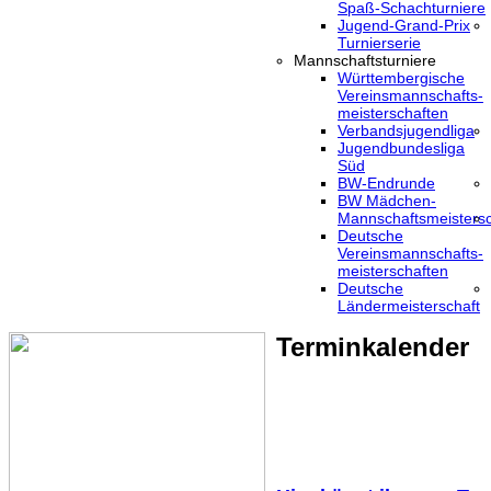
Spaß-Schachturniere
Jugend-Grand-Prix
Turnierserie
Mannschaftsturniere
Württembergische
Vereinsmannschafts-
meisterschaften
Verbandsjugendliga
Jugendbundesliga
Süd
BW-Endrunde
BW Mädchen-
Mannschaftsmeistersc
Deutsche
Vereinsmannschafts-
meisterschaften
Deutsche
Ländermeisterschaft
Terminkalender