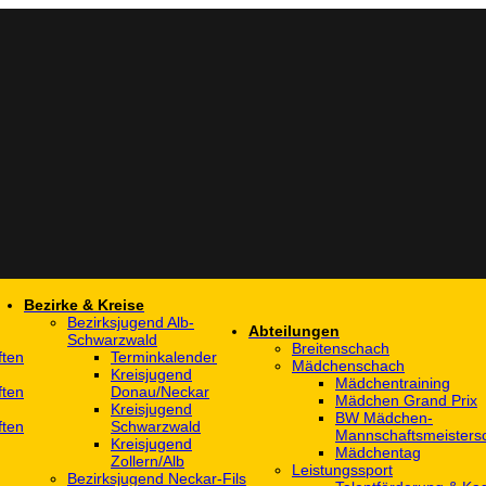
Bezirke & Kreise
Bezirksjugend Alb-
Abteilungen
Schwarzwald
Breitenschach
ften
Terminkalender
Mädchenschach
Kreisjugend
Mädchentraining
ften
Donau/Neckar
Mädchen Grand Prix
Kreisjugend
BW Mädchen-
ften
Schwarzwald
Mannschaftsmeistersc
Kreisjugend
Mädchentag
Zollern/Alb
Leistungssport
Bezirksjugend Neckar-Fils