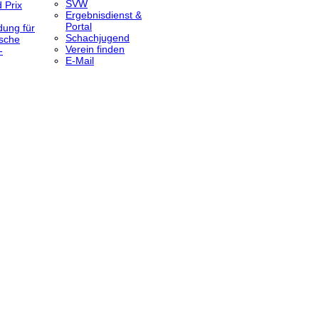
SVW
 Prix
Ergebnisdienst &
Portal
dung für
Schachjugend
sche
Verein finden
-
E-Mail