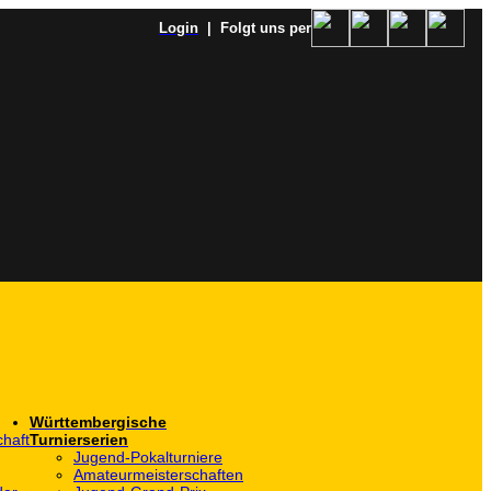
Login
| Folgt uns per
Württembergische
haft
Turnierserien
Jugend-Pokalturniere
Amateurmeisterschaften