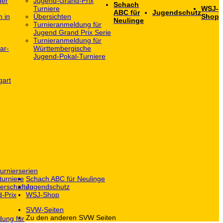
der
Jugend-Grand-Prix
Schach
Turniere
WSJ-
ABC für
Jugendschutz
h in
Übersichten
Shop
Neulinge
Turnieranmeldung für
Jugend Grand Prix Serie
Turnieranmeldung für
ar-
Württembergische
Jugend-Pokal-Turniere
gart
urnierserien
turniere
Schach ABC für Neulinge
erschaften
Jugendschutz
-Prix
WSJ-Shop
SVW-Seiten
Zu den anderen SVW Seiten
dung für