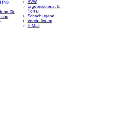
SVW
 Prix
Ergebnisdienst &
Portal
dung für
Schachjugend
sche
Verein finden
-
E-Mail