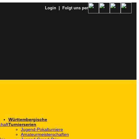
Login
| Folgt uns per
Württembergische
haft
Turnierserien
Jugend-Pokalturniere
Amateurmeisterschaften