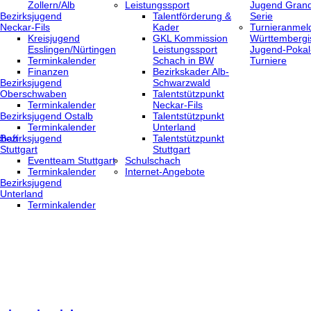
Zollern/Alb
Leistungssport
Jugend Grand
Bezirksjugend
Talentförderung &
Serie
Neckar-Fils
Kader
Turnieranmel
Kreisjugend
GKL Kommission
Württembergi
‎Esslingen/Nürtingen
Leistungssport
Jugend-Pokal
Terminkalender
Schach in BW
Turniere
Finanzen
Bezirkskader Alb-
Bezirksjugend
Schwarzwald
Oberschwaben
Talentstützpunkt
Terminkalender
Neckar-Fils
Bezirksjugend Ostalb
Talentstützpunkt
Terminkalender
Unterland
haft
Bezirksjugend
Talentstützpunkt
Stuttgart
Stuttgart
‎Eventteam Stuttgart
Schulschach
Terminkalender
Internet-Angebote
Bezirksjugend
Unterland
Terminkalender