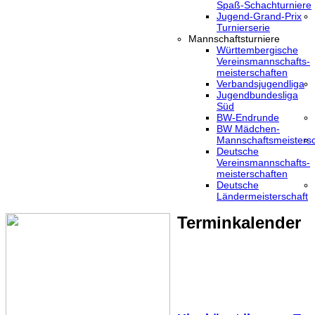
Spaß-Schachturniere
Jugend-Grand-Prix
Turnierserie
Mannschaftsturniere
Württembergische
Vereinsmannschafts-
meisterschaften
Verbandsjugendliga
Jugendbundesliga
Süd
BW-Endrunde
BW Mädchen-
Mannschaftsmeistersc
Deutsche
Vereinsmannschafts-
meisterschaften
Deutsche
Ländermeisterschaft
Terminkalender