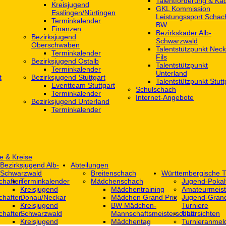
Talentförderung & Ka
Kreisjugend
GKL Kommission
‎Esslingen/Nürtingen
Leistungssport Schac
Terminkalender
BW
Finanzen
Bezirkskader Alb-
Bezirksjugend
Schwarzwald
Oberschwaben
Talentstützpunkt Neck
Terminkalender
Fils
Bezirksjugend Ostalb
Talentstützpunkt
Terminkalender
Unterland
t
Bezirksjugend Stuttgart
Talentstützpunkt Stutt
‎Eventteam Stuttgart
Schulschach
Terminkalender
Internet-Angebote
Bezirksjugend Unterland
Terminkalender
e & Kreise
Bezirksjugend Alb-
Abteilungen
Schwarzwald
Breitenschach
Württembergische T
chaften
Terminkalender
Mädchenschach
Jugend-Pokal
Kreisjugend
Mädchentraining
Amateurmeist
chaften
Donau/Neckar
Mädchen Grand Prix
Jugend-Grand
Kreisjugend
BW Mädchen-
Turniere
chaften
Schwarzwald
Mannschaftsmeisterschaft
Übersichten
Kreisjugend
Mädchentag
Turnieranmel