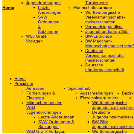
Jugendordnungen
Turnierserie
Home
Letzte
Mannschaftsturniere
Änderungen
Württembergische
SVW
Vereinsmannschafts-
Ordnungen
meisterschaften
&
Verbandsjugendliga
Satzungen
Jugendbundesliga Süd
WSJ Grafik
BW-Endrunde
Vorlagen
BW Mädchen-
Mannschaftsmeisterschaf
Deutsche
Vereinsmannschafts-
meisterschaften
Deutsche
Ländermeisterschaft
Home
Präsidium
Adressen
Spielbetrieb
Förderungen &
Ausschreibungen
Bezirk
Finanzen
Einzelspielerturniere
Mitmachen bei der
Württembergische
WSJ
Jugendeinzelmeisters
Jugendordnungen
Deutsche
Letzte Änderungen
Jugendeinzelmeisters
SVW Ordnungen &
BW-Blitz
Satzungen
Jugendeinzelmeisters
WSJ Grafik Vorlagen
Württembergische