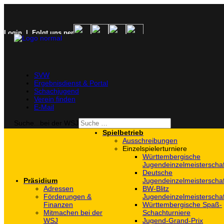
Login
| Folgt uns per
SVW
Ergebnisdienst & Portal
Schachjugend
Verein finden
E-Mail
Suche...bei der WSJ
Spielbetrieb
Ausschreibungen
Einzelspielerturniere
Württembergische
Jugendeinzelmeisterscha
Deutsche
Präsidium
Jugendeinzelmeisterscha
Adressen
BW-Blitz
Förderungen &
Jugendeinzelmeisterscha
Finanzen
Württembergische Spaß-
Mitmachen bei der
Schachturniere
WSJ
Jugend-Grand-Prix