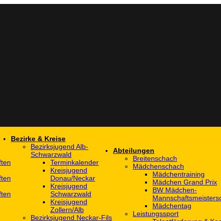
Bezirke & Kreise
Bezirksjugend Alb-
Abteilungen
Schwarzwald
Breitenschach
ften
Terminkalender
Mädchenschach
Kreisjugend
Mädchentraining
ften
Donau/Neckar
Mädchen Grand Prix
Kreisjugend
BW Mädchen-
ften
Schwarzwald
Mannschaftsmeistersc
Kreisjugend
Mädchentag
Zollern/Alb
Leistungssport
Bezirksjugend Neckar-Fils