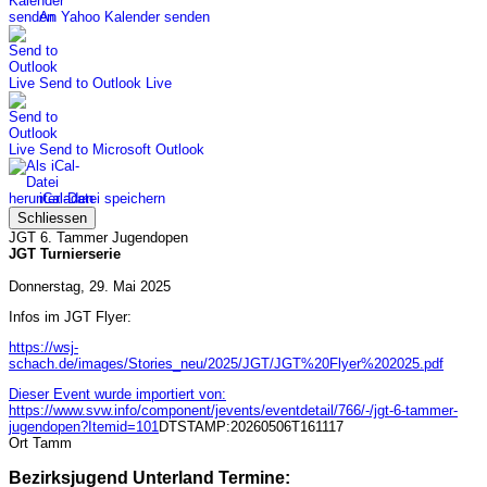
An Yahoo Kalender senden
Send to Outlook Live
Send to Microsoft Outlook
iCal-Datei speichern
Schliessen
JGT 6. Tammer Jugendopen
JGT Turnierserie
Donnerstag, 29. Mai 2025
Infos im JGT Flyer:
https://wsj-
schach.de/images/Stories_neu/2025/JGT/JGT%20Flyer%202025.pdf
Dieser Event wurde importiert von:
https://www.svw.info/component/jevents/eventdetail/766/-/jgt-6-tammer-
jugendopen?Itemid=101
DTSTAMP:20260506T161117
Ort
Tamm
Bezirksjugend Unterland Termine: