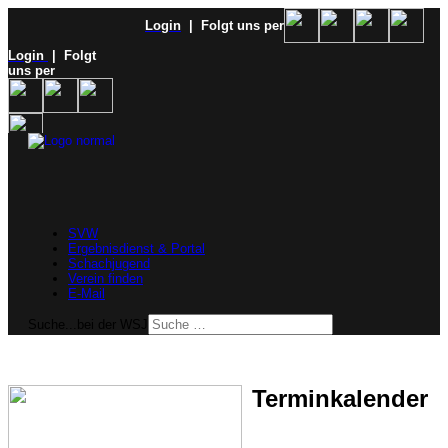
Login
| Folgt uns per
Login
| Folgt
uns per
SVW
Ergebnisdienst & Portal
Schachjugend
Verein finden
E-Mail
Suche...bei der WSJ
Terminkalender