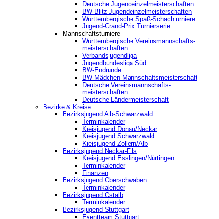
Deutsche Jugendeinzelmeisterschaften
BW-Blitz Jugendeinzelmeisterschaften
Württembergische Spaß-Schachturniere
Jugend-Grand-Prix Turnierserie
Mannschaftsturniere
Württembergische Vereinsmannschafts-
meisterschaften
Verbandsjugendliga
Jugendbundesliga Süd
BW-Endrunde
BW Mädchen-Mannschaftsmeisterschaft
Deutsche Vereinsmannschafts-
meisterschaften
Deutsche Ländermeisterschaft
Bezirke & Kreise
Bezirksjugend Alb-Schwarzwald
Terminkalender
Kreisjugend Donau/Neckar
Kreisjugend Schwarzwald
Kreisjugend Zollern/Alb
Bezirksjugend Neckar-Fils
Kreisjugend ‎Esslingen/Nürtingen
Terminkalender
Finanzen
Bezirksjugend Oberschwaben
Terminkalender
Bezirksjugend Ostalb
Terminkalender
Bezirksjugend Stuttgart
‎Eventteam Stuttgart