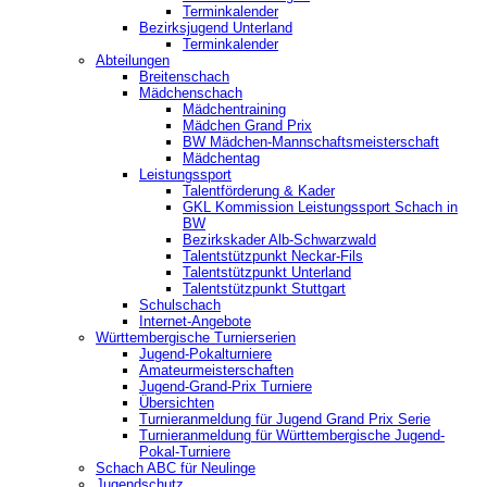
Terminkalender
Bezirksjugend Unterland
Terminkalender
Abteilungen
Breitenschach
Mädchenschach
Mädchentraining
Mädchen Grand Prix
BW Mädchen-Mannschaftsmeisterschaft
Mädchentag
Leistungssport
Talentförderung & Kader
GKL Kommission Leistungssport Schach in
BW
Bezirkskader Alb-Schwarzwald
Talentstützpunkt Neckar-Fils
Talentstützpunkt Unterland
Talentstützpunkt Stuttgart
Schulschach
Internet-Angebote
Württembergische Turnierserien
Jugend-Pokalturniere
Amateurmeisterschaften
Jugend-Grand-Prix Turniere
Übersichten
Turnieranmeldung für Jugend Grand Prix Serie
Turnieranmeldung für Württembergische Jugend-
Pokal-Turniere
Schach ABC für Neulinge
Jugendschutz