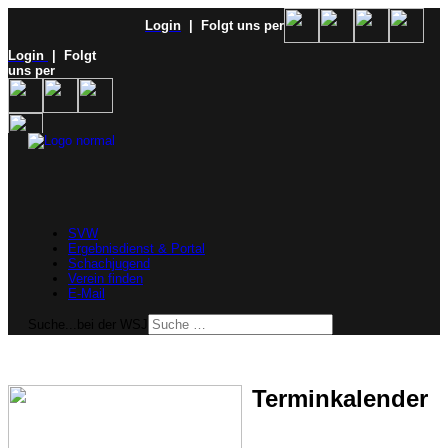
Login
| Folgt uns per
Login
| Folgt
uns per
SVW
Ergebnisdienst & Portal
Schachjugend
Verein finden
E-Mail
Suche...bei der WSJ
Terminkalender