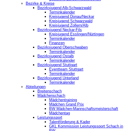
Bezirke & Kreise
Bezirksjugend Alb-Schwarzwald
Terminkalender
Kreisjugend Donau/Neckar
Kreisjugend Schwarzwald
Kreisjugend Zollern/Alb
Bezirksjugend Neckar-Fils
Kreisjugend ‎Esslingen/Nürtingen
Terminkalender
Finanzen
Bezirksjugend Oberschwaben
Terminkalender
Bezirksjugend Ostalb
Terminkalender
Bezirksjugend Stuttgart
‎Eventteam Stuttgart
Terminkalender
Bezirksjugend Unterland
Terminkalender
Abteilungen
Breitenschach
Mädchenschach
Mädchentraining
Mädchen Grand Prix
BW Mädchen-Mannschaftsmeisterschaft
Mädchentag
Leistungssport
Talentförderung & Kader
GKL Kommission Leistungssport Schach in
BW