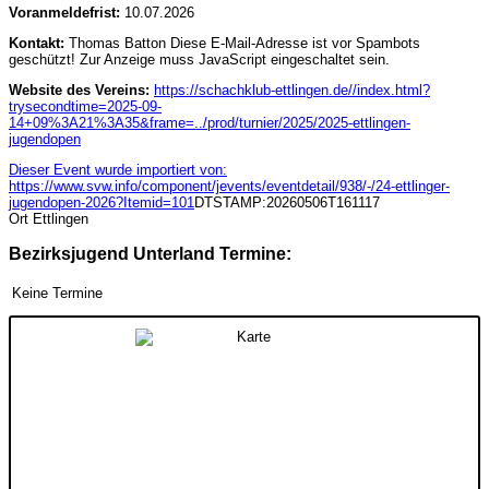
Voranmeldefrist:
10.07.2026
Kontakt:
Thomas Batton
Diese E-Mail-Adresse ist vor Spambots
geschützt! Zur Anzeige muss JavaScript eingeschaltet sein.
Website des Vereins:
https://schachklub-ettlingen.de//index.html?
trysecondtime=2025-09-
14+09%3A21%3A35&frame=../prod/turnier/2025/2025-ettlingen-
jugendopen
Dieser Event wurde importiert von:
https://www.svw.info/component/jevents/eventdetail/938/-/24-ettlinger-
jugendopen-2026?Itemid=101
DTSTAMP:20260506T161117
Ort
Ettlingen
Bezirksjugend Unterland Termine:
Keine Termine