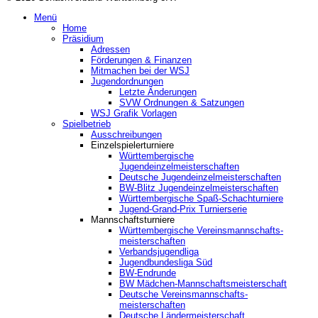
Menü
Home
Präsidium
Adressen
Förderungen & Finanzen
Mitmachen bei der WSJ
Jugendordnungen
Letzte Änderungen
SVW Ordnungen & Satzungen
WSJ Grafik Vorlagen
Spielbetrieb
Ausschreibungen
Einzelspielerturniere
Württembergische
Jugendeinzelmeisterschaften
Deutsche Jugendeinzelmeisterschaften
BW-Blitz Jugendeinzelmeisterschaften
Württembergische Spaß-Schachturniere
Jugend-Grand-Prix Turnierserie
Mannschaftsturniere
Württembergische Vereinsmannschafts-
meisterschaften
Verbandsjugendliga
Jugendbundesliga Süd
BW-Endrunde
BW Mädchen-Mannschaftsmeisterschaft
Deutsche Vereinsmannschafts-
meisterschaften
Deutsche Ländermeisterschaft