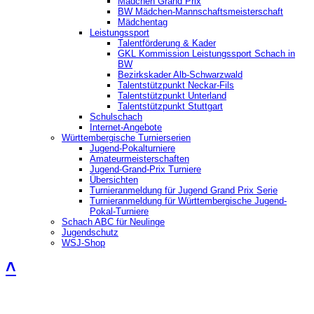
Mädchen Grand Prix
BW Mädchen-Mannschaftsmeisterschaft
Mädchentag
Leistungssport
Talentförderung & Kader
GKL Kommission Leistungssport Schach in
BW
Bezirkskader Alb-Schwarzwald
Talentstützpunkt Neckar-Fils
Talentstützpunkt Unterland
Talentstützpunkt Stuttgart
Schulschach
Internet-Angebote
Württembergische Turnierserien
Jugend-Pokalturniere
Amateurmeisterschaften
Jugend-Grand-Prix Turniere
Übersichten
Turnieranmeldung für Jugend Grand Prix Serie
Turnieranmeldung für Württembergische Jugend-
Pokal-Turniere
Schach ABC für Neulinge
Jugendschutz
WSJ-Shop
˄