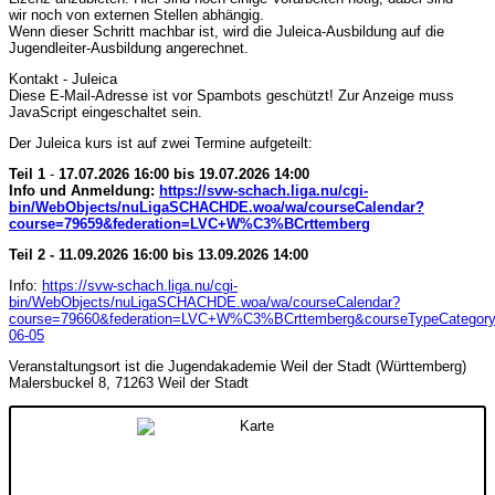
wir noch von externen Stellen abhängig.
Wenn dieser Schritt machbar ist, wird die Juleica-Ausbildung auf die
Jugendleiter-Ausbildung angerechnet.
Kontakt - Juleica
Diese E-Mail-Adresse ist vor Spambots geschützt! Zur Anzeige muss
JavaScript eingeschaltet sein.
Der Juleica kurs ist auf zwei Termine aufgeteilt:
Teil 1
-
17.07.2026 16:00 bis 19.07.2026 14:00
Info und Anmeldung:
https://svw-schach.liga.nu/cgi-
bin/WebObjects/nuLigaSCHACHDE.woa/wa/courseCalendar?
course=79659&federation=LVC+W%C3%BCrttemberg
Teil 2 - 11.09.2026 16:00 bis 13.09.2026 14:00
Info:
https://svw-schach.liga.nu/cgi-
bin/WebObjects/nuLigaSCHACHDE.woa/wa/courseCalendar?
course=79660&federation=LVC+W%C3%BCrttemberg&courseTypeCategory
06-05
Veranstaltungsort ist die Jugendakademie Weil der Stadt (Württemberg)
Malersbuckel 8, 71263 Weil der Stadt