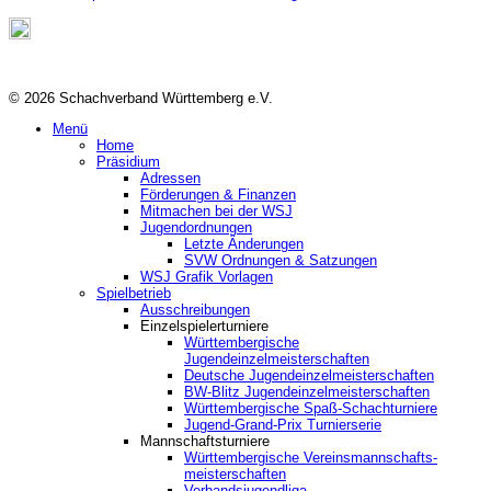
© 2026 Schachverband Württemberg e.V.
Menü
Home
Präsidium
Adressen
Förderungen & Finanzen
Mitmachen bei der WSJ
Jugendordnungen
Letzte Änderungen
SVW Ordnungen & Satzungen
WSJ Grafik Vorlagen
Spielbetrieb
Ausschreibungen
Einzelspielerturniere
Württembergische
Jugendeinzelmeisterschaften
Deutsche Jugendeinzelmeisterschaften
BW-Blitz Jugendeinzelmeisterschaften
Württembergische Spaß-Schachturniere
Jugend-Grand-Prix Turnierserie
Mannschaftsturniere
Württembergische Vereinsmannschafts-
meisterschaften
Verbandsjugendliga