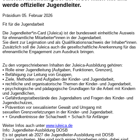
werde offizieller Jugendleiter.
Präsidium
05. Februar 2026
Fit für die Jugendarbeit
Die Jugendleiter*in-Card (Juleica) ist der bundesweit einheitliche Ausweis
für ehrenamtliche Mitarbeiter*innen in der Jugendarbeit.
Sie dient zur Legimation und als Qualifikationsnachweis der Inhaber*innen.
Zusätzlich soll die Juleica auch die gesellschaftliche Anerkennung für das
ehrenamtliche Engagement zum Ausdruck bringen.
Zu den vorgeschriebenen Inhalten der Juleica-Ausbildung gehören:
• Rolle einer Jugendleitung (Aufgaben, Funktionen, Grenzen),
• Befähigung zur Leitung von Gruppen,
• Ziele, Methoden und Aufgaben der Kinder- und Jugendarbeit,
• rechtliche und organisatorische Themen der Kinder- und Jugendarbeit,
• psychologische und pädagogische Grundlagen für die Arbeit mit Kindern
und Jugendlichen,
• Gefährdungstatbestände des Jugendalters und Fragen des Kinder- und
Jugendschutzes,
• Prävention vor sexualisierter Gewalt und Umgang mit
sexuellen Grenzverletzungen in der Kinder- und Jugendarbeit.
• + Grundkentnisse der Schachwelt + Schach für Anfänger
Weiter Infos auch unter
www.juleica.de
Info: Jugendleiter-Ausbildung DOSB
Es ist geplant ab 2027 die Jugendleiter-Ausbildung mit DOSB
Lizenz anzubieten. Hier sind noch einige Vorarbeiten nötig, dabei sind