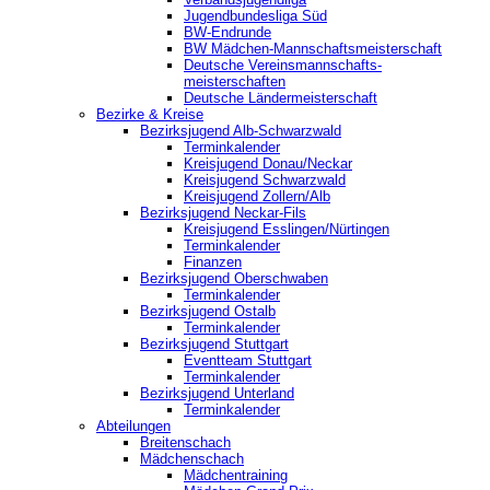
Jugendbundesliga Süd
BW-Endrunde
BW Mädchen-Mannschaftsmeisterschaft
Deutsche Vereinsmannschafts-
meisterschaften
Deutsche Ländermeisterschaft
Bezirke & Kreise
Bezirksjugend Alb-Schwarzwald
Terminkalender
Kreisjugend Donau/Neckar
Kreisjugend Schwarzwald
Kreisjugend Zollern/Alb
Bezirksjugend Neckar-Fils
Kreisjugend ‎Esslingen/Nürtingen
Terminkalender
Finanzen
Bezirksjugend Oberschwaben
Terminkalender
Bezirksjugend Ostalb
Terminkalender
Bezirksjugend Stuttgart
‎Eventteam Stuttgart
Terminkalender
Bezirksjugend Unterland
Terminkalender
Abteilungen
Breitenschach
Mädchenschach
Mädchentraining