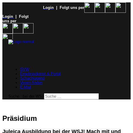
Login
| Folgt uns per
Login
| Folgt
uns per
SVW
Ergebnisdienst & Portal
Schachjugend
Verein finden
E-Mail
Suche...bei der WSJ
Präsidium
Juleica Ausbildung bei der WSJ! Mach mit und