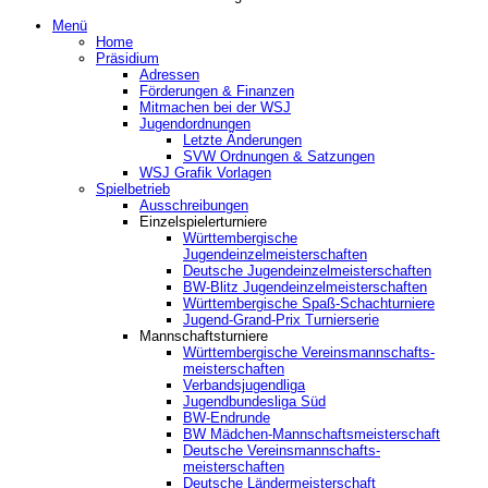
Menü
Home
Präsidium
Adressen
Förderungen & Finanzen
Mitmachen bei der WSJ
Jugendordnungen
Letzte Änderungen
SVW Ordnungen & Satzungen
WSJ Grafik Vorlagen
Spielbetrieb
Ausschreibungen
Einzelspielerturniere
Württembergische
Jugendeinzelmeisterschaften
Deutsche Jugendeinzelmeisterschaften
BW-Blitz Jugendeinzelmeisterschaften
Württembergische Spaß-Schachturniere
Jugend-Grand-Prix Turnierserie
Mannschaftsturniere
Württembergische Vereinsmannschafts-
meisterschaften
Verbandsjugendliga
Jugendbundesliga Süd
BW-Endrunde
BW Mädchen-Mannschaftsmeisterschaft
Deutsche Vereinsmannschafts-
meisterschaften
Deutsche Ländermeisterschaft