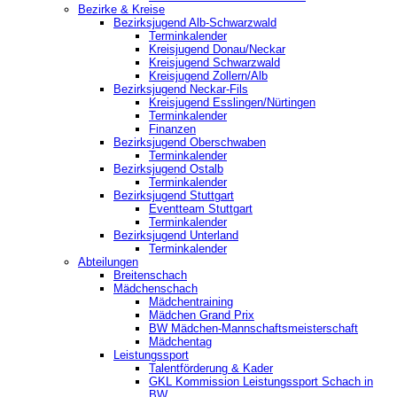
Bezirke & Kreise
Bezirksjugend Alb-Schwarzwald
Terminkalender
Kreisjugend Donau/Neckar
Kreisjugend Schwarzwald
Kreisjugend Zollern/Alb
Bezirksjugend Neckar-Fils
Kreisjugend ‎Esslingen/Nürtingen
Terminkalender
Finanzen
Bezirksjugend Oberschwaben
Terminkalender
Bezirksjugend Ostalb
Terminkalender
Bezirksjugend Stuttgart
‎Eventteam Stuttgart
Terminkalender
Bezirksjugend Unterland
Terminkalender
Abteilungen
Breitenschach
Mädchenschach
Mädchentraining
Mädchen Grand Prix
BW Mädchen-Mannschaftsmeisterschaft
Mädchentag
Leistungssport
Talentförderung & Kader
GKL Kommission Leistungssport Schach in
BW