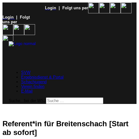
Login
| Folgt uns per
Login
| Folgt
uns per
SVW
Ergebnisdienst & Portal
Schachjugend
Verein finden
E-Mail
Suche...bei der WSJ
Referent*in für Breitenschach [Start
ab sofort]