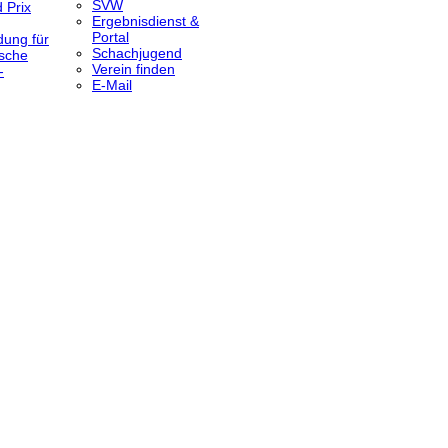
SVW
 Prix
Ergebnisdienst &
Portal
dung für
Schachjugend
sche
Verein finden
-
E-Mail