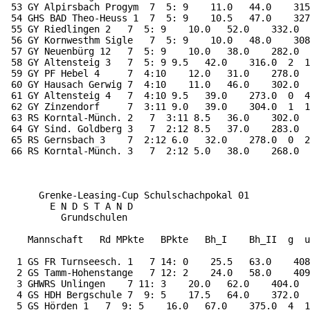
 53 GY Alpirsbach Progym  7  5: 9    11.0   44.0    315
 54 GHS BAD Theo-Heuss 1  7  5: 9    10.5   47.0    327
 55 GY Riedlingen 2   7  5: 9    10.0   52.0    332.0  
 56 GY Kornwesthm Sigle   7  5: 9    10.0   48.0    308
 57 GY Neuenbürg 12   7  5: 9    10.0   38.0    282.0  
 58 GY Altensteig 3   7  5: 9 9.5   42.0    316.0  2  1
 59 GY PF Hebel 4     7  4:10    12.0   31.0    278.0  
 60 GY Hausach Gerwig 7  4:10    11.0   46.0    302.0  
 61 GY Altensteig 4   7  4:10 9.5   39.0    273.0  0  4
 62 GY Zinzendorf     7  3:11 9.0   39.0    304.0  1  1
 63 RS Korntal-Münch. 2   7  3:11 8.5   36.0    302.0  
 64 GY Sind. Goldberg 3   7  2:12 8.5   37.0    283.0  
 65 RS Gernsbach 3    7  2:12 6.0   32.0    278.0  0  2
 66 RS Korntal-Münch. 3   7  2:12 5.0   38.0    268.0  
      Grenke-Leasing-Cup Schulschachpokal 01

        E N D S T A N D

          Grundschulen

    Mannschaft   Rd MPkte   BPkte   Bh_I    Bh_II  g  u
  1 GS FR Turnseesch. 1   7 14: 0    25.5   63.0    408
  2 GS Tamm-Hohenstange   7 12: 2    24.0   58.0    409
  3 GHWRS Unlingen    7 11: 3    20.0   62.0    404.0  
  4 GS HDH Bergschule 7  9: 5    17.5   64.0    372.0  
  5 GS Hörden 1   7  9: 5    16.0   67.0    375.0  4  1