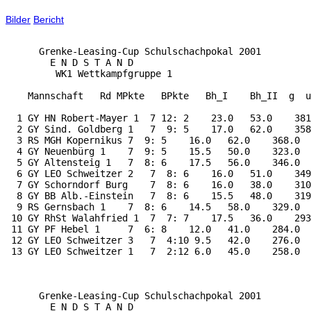
Bilder
Bericht
      Grenke-Leasing-Cup Schulschachpokal 2001

        E N D S T A N D

         WK1 Wettkampfgruppe 1

    Mannschaft   Rd MPkte   BPkte   Bh_I    Bh_II  g  u
  1 GY HN Robert-Mayer 1  7 12: 2    23.0   53.0    381
  2 GY Sind. Goldberg 1   7  9: 5    17.0   62.0    358
  3 RS MGH Kopernikus 7  9: 5    16.0   62.0    368.0  
  4 GY Neuenbürg 1    7  9: 5    15.5   50.0    323.0  
  5 GY Altensteig 1   7  8: 6    17.5   56.0    346.0  
  6 GY LEO Schweitzer 2   7  8: 6    16.0   51.0    349
  7 GY Schorndorf Burg    7  8: 6    16.0   38.0    310
  8 GY BB Alb.-Einstein   7  8: 6    15.5   48.0    319
  9 RS Gernsbach 1    7  8: 6    14.5   58.0    329.0  
 10 GY RhSt Walahfried 1  7  7: 7    17.5   36.0    293
 11 GY PF Hebel 1     7  6: 8    12.0   41.0    284.0  
 12 GY LEO Schweitzer 3   7  4:10 9.5   42.0    276.0  
 13 GY LEO Schweitzer 1   7  2:12 6.0   45.0    258.0  
      Grenke-Leasing-Cup Schulschachpokal 2001

        E N D S T A N D
