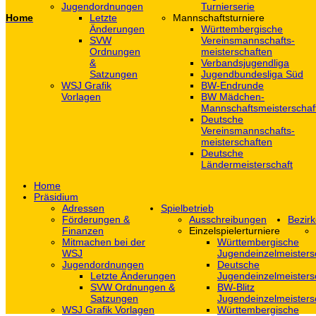
Jugendordnungen
Turnierserie
Home
Letzte
Mannschaftsturniere
Änderungen
Württembergische
SVW
Vereinsmannschafts-
Ordnungen
meisterschaften
&
Verbandsjugendliga
Satzungen
Jugendbundesliga Süd
WSJ Grafik
BW-Endrunde
Vorlagen
BW Mädchen-
Mannschaftsmeisterschaf
Deutsche
Vereinsmannschafts-
meisterschaften
Deutsche
Ländermeisterschaft
Home
Präsidium
Adressen
Spielbetrieb
Förderungen &
Ausschreibungen
Bezirk
Finanzen
Einzelspielerturniere
Mitmachen bei der
Württembergische
WSJ
Jugendeinzelmeisters
Jugendordnungen
Deutsche
Letzte Änderungen
Jugendeinzelmeisters
SVW Ordnungen &
BW-Blitz
Satzungen
Jugendeinzelmeisters
WSJ Grafik Vorlagen
Württembergische