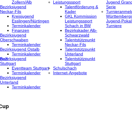
Zollern/Alb
Leistungssport
Jugend Grand
Bezirksjugend
Talentförderung &
Serie
Neckar-Fils
Kader
Turnieranmel
Kreisjugend
GKL Kommission
Württembergi
‎Esslingen/Nürtingen
Leistungssport
Jugend-Pokal
Terminkalender
Schach in BW
Turniere
Finanzen
Bezirkskader Alb-
Bezirksjugend
Schwarzwald
Oberschwaben
Talentstützpunkt
Terminkalender
Neckar-Fils
Bezirksjugend Ostalb
Talentstützpunkt
Terminkalender
Unterland
haft
Bezirksjugend
Talentstützpunkt
Stuttgart
Stuttgart
‎Eventteam Stuttgart
Schulschach
Terminkalender
Internet-Angebote
Bezirksjugend
Unterland
Terminkalender
 Cup