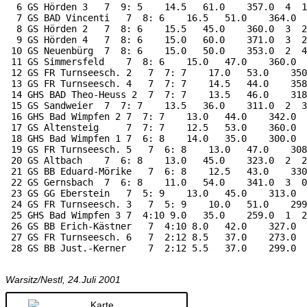
  6 GS Hörden 3   7  9: 5    14.5   61.0    357.0  4  1
  7 GS BAD Vincenti   7  8: 6    16.5   51.0    364.0  
  8 GS Hörden 2   7  8: 6    15.5   45.0    360.0  3  2
  9 GS Hörden 4   7  8: 6    15.0   60.0    371.0  3  2
 10 GS Neuenbürg  7  8: 6    15.0   50.0    353.0  2  4
 11 GS Simmersfeld    7  8: 6    15.0   47.0    360.0  
 12 GS FR Turnseesch. 2   7  7: 7    17.0   53.0    350
 13 GS FR Turnseesch. 4   7  7: 7    14.5   44.0    358
 14 GHS BAD Theo-Heuss 2  7  7: 7    13.5   46.0    318
 15 GS Sandweier  7  7: 7    13.5   36.0    311.0  2  3
 16 GHS Bad Wimpfen 2 7  7: 7    13.0   44.0    342.0  
 17 GS Altensteig     7  7: 7    12.5   53.0    360.0  
 18 GHS Bad Wimpfen 1 7  6: 8    14.0   35.0    300.0  
 19 GS FR Turnseesch. 5   7  6: 8    13.0   47.0    308
 20 GS Altbach    7  6: 8    13.0   45.0    323.0  2  2
 21 GS BB Eduard-Mörike   7  6: 8    12.5   43.0    330
 22 GS Gernsbach  7  6: 8    11.0   54.0    341.0  3  0
 23 GS GG Eberstein   7  5: 9    13.0   45.0    313.0  
 24 GS FR Turnseesch. 3   7  5: 9    10.0   51.0    299
 25 GHS Bad Wimpfen 3 7  4:10 9.0   35.0    259.0  1  2
 26 GS BB Erich-Kästner   7  4:10 8.0   42.0    327.0  
 27 GS FR Turnseesch. 6   7  2:12 8.5   37.0    273.0  
Warsitz/Nestl, 24.Juli 2001