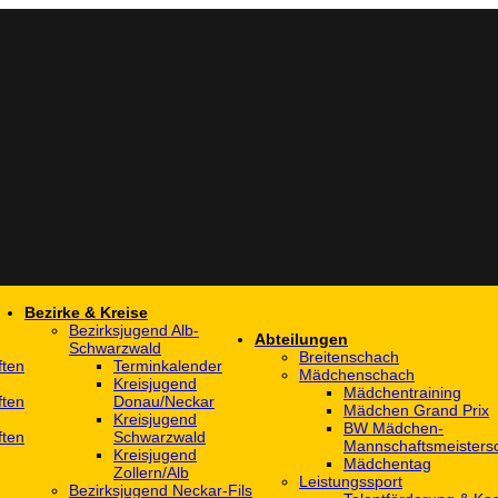
Bezirke & Kreise
Bezirksjugend Alb-
Abteilungen
Schwarzwald
Breitenschach
ften
Terminkalender
Mädchenschach
Kreisjugend
Mädchentraining
ften
Donau/Neckar
Mädchen Grand Prix
Kreisjugend
BW Mädchen-
ften
Schwarzwald
Mannschaftsmeistersc
Kreisjugend
Mädchentag
Zollern/Alb
Leistungssport
Bezirksjugend Neckar-Fils