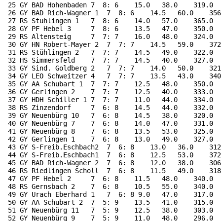
 25 GY BAD Hohenbaden 7  8: 6    15.0   38.0    319.0  
 26 GY BAD Rich-Wagner 1  7  8: 6    14.5   60.0    356
 27 RS Stühlingen 1   7  8: 6    14.0   57.0    365.0  
 28 GY PF Hebel 3     7  8: 6    13.5   47.0    350.0  
 29 RS Altensteig     7  7: 7    16.0   48.0    324.0  
 30 GY HN Robert-Mayer 2  7  7: 7    14.5   59.0    372
 31 RS Stühlingen 2   7  7: 7    14.5   49.0    322.0  
 32 HS Simmersfeld    7  7: 7    14.5   40.0    327.0  
 33 GY Sind. Goldberg 2   7  7: 7    14.0   50.0    321
 34 GY LEO Schweitzer 4   7  7: 7    13.5   43.0    340
 35 GY AA Schubart 1  7  7: 7    12.5   48.0    350.0  
 36 GY Gerlingen 2    7  7: 7    12.5   40.0    333.0  
 37 GY HDH Schiller 1 7  7: 7    11.0   44.0    334.0  
 38 RS Zinzendorf     7  6: 8    14.5   44.0    332.0  
 39 GY Neuenbürg 10   7  6: 8    14.5   38.0    320.0  
 40 GY Neuenbürg 7    7  6: 8    14.0   47.0    331.0  
 41 GY Neuenbürg 8    7  6: 8    13.5   53.0    325.0  
 42 GY Gerlingen 1    7  6: 8    13.0   49.0    327.0  
 43 GY S-Freib.Eschbach2  7  6: 8    13.0   36.0    312
 44 GY S-Freib.Eschbach1  7  6: 8    12.5   53.0    372
 45 GY BAD Rich-Wagner 2  7  6: 8    12.0   38.0    306
 46 RS Riedlingen Scholl  7  6: 8    11.5   49.0    318
 47 GY PF Hebel 2     7  6: 8    11.5   48.0    340.0  
 48 RS Gernsbach 2    7  6: 8    10.5   55.0    340.0  
 49 GY Urach Eberhard 1   7  6: 8 9.0   47.0    317.0  
 50 GY AA Schubart 2  7  5: 9    13.5   41.0    315.0  
 51 GY Neuenbürg 11   7  5: 9    12.5   38.0    303.0  
 52 GY Neuenbürg 9    7  5: 9    11.0   48.0    296.0  