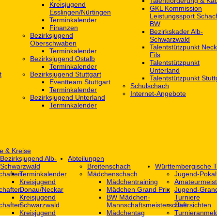
Talentförderung & Ka
Kreisjugend
GKL Kommission
‎Esslingen/Nürtingen
Leistungssport Schac
Terminkalender
BW
Finanzen
Bezirkskader Alb-
Bezirksjugend
Schwarzwald
Oberschwaben
Talentstützpunkt Neck
Terminkalender
Fils
Bezirksjugend Ostalb
Talentstützpunkt
Terminkalender
Unterland
t
Bezirksjugend Stuttgart
Talentstützpunkt Stutt
‎Eventteam Stuttgart
Schulschach
Terminkalender
Internet-Angebote
Bezirksjugend Unterland
Terminkalender
e & Kreise
Bezirksjugend Alb-
Abteilungen
Schwarzwald
Breitenschach
Württembergische T
chaften
Terminkalender
Mädchenschach
Jugend-Pokal
Kreisjugend
Mädchentraining
Amateurmeist
chaften
Donau/Neckar
Mädchen Grand Prix
Jugend-Grand
Kreisjugend
BW Mädchen-
Turniere
chaften
Schwarzwald
Mannschaftsmeisterschaft
Übersichten
Kreisjugend
Mädchentag
Turnieranmel