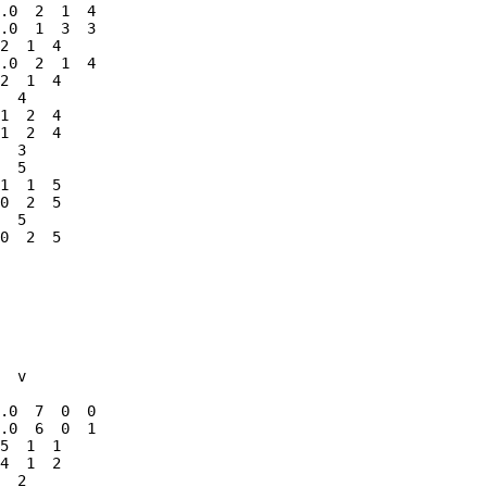
.0  2  1  4

.0  1  3  3

2  1  4

.0  2  1  4

2  1  4

  4

1  2  4

1  2  4

  3

  5

1  1  5

0  2  5

  5

0  2  5

  v

.0  7  0  0

.0  6  0  1

5  1  1

4  1  2

  2
