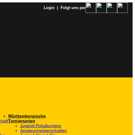
Login
| Folgt uns per
Württembergische
haft
Turnierserien
Jugend-Pokalturniere
Amateurmeisterschaften