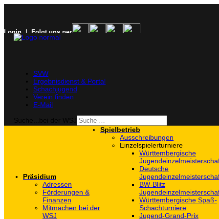
Login
| Folgt uns per
SVW
Ergebnisdienst & Portal
Schachjugend
Verein finden
E-Mail
Suche...bei der WSJ
Spielbetrieb
Ausschreibungen
Einzelspielerturniere
Württembergische
Jugendeinzelmeisterscha
Deutsche
Präsidium
Jugendeinzelmeisterscha
Adressen
BW-Blitz
Förderungen &
Jugendeinzelmeisterscha
Finanzen
Württembergische Spaß-
Mitmachen bei der
Schachturniere
WSJ
Jugend-Grand-Prix