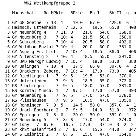
         WK2 Wettkampfgruppe 2

    Mannschaft   Rd MPkte   BPkte   Bh_I    Bh_II  g  u
  1 GY GG Goethe  7 13: 1    19.0   67.0    428.0  6  1
  2 Heimsch. Ettenheim    7 12: 2    19.5   65.0    400
  3 GY Neuenbürg 4    7 11: 3    21.0   54.0    368.0  
  4 GY Neuenbürg 3    7 10: 4    21.5   56.0    356.0  
  5 GY Schramberg     7 10: 4    20.5   58.0    402.0  
  6 GY Wildbad Enztal 7 10: 4    20.0   60.0    381.0  
  7 GY Asperg Fr.-List    7 10: 4    18.5   66.0    406
  8 GY Altensteig 2   7 10: 4    18.5   55.0    391.0  
  9 GY BAD Markgr Ludwig  7 10: 4    18.0   53.0    380
 10 GY Balingen   7 10: 4    17.5   66.0    397.0  4  2
 11 GY Brackenh. Zaberg.  7 10: 4    17.0   73.0    405
 12 GY Riedlingen 1   7  9: 5    19.5   53.0    376.0  
 13 GY Unterrieden    7  9: 5    18.5   55.0    372.0  
 14 RS Plochingen     7  9: 5    18.0   57.0    381.0  
 15 RS Korntal-Münch. 1   7  9: 5    17.0   57.0    393
 16 GY Neuenbürg 6    7  9: 5    17.0   57.0    378.0  
 17 RS Pliezhausen    7  9: 5    16.5   47.0    335.0  
 18 GY Renningen  7  9: 5    14.5   58.0    357.0  4  1
 19 GY Urach Eberhard 2   7  9: 5    14.0   51.0    372
 20 GY Eppingen   7  8: 6    20.0   50.0    352.0  4  0
 21 GY Neuenbürg 5    7  8: 6    17.0   54.0    374.0  
 22 GY Isny   7  8: 6    16.5   52.0    371.0  3  2  2

 23 GY RhSt Walahfried 2  7  8: 6    15.5   44.0    347
 24 GY S Leibnitz 2   7  8: 6    15.0   47.0    354.0  