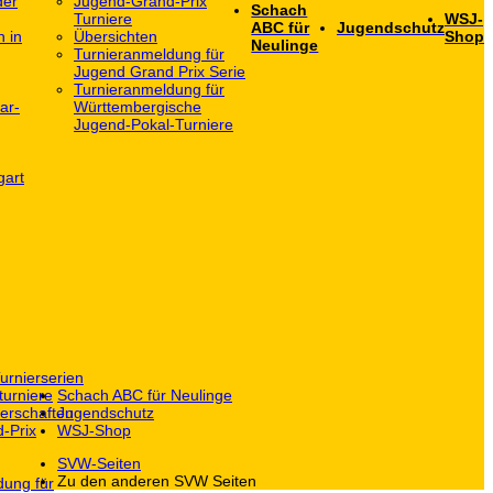
der
Jugend-Grand-Prix
Schach
Turniere
WSJ-
ABC für
Jugendschutz
h in
Übersichten
Shop
Neulinge
Turnieranmeldung für
Jugend Grand Prix Serie
Turnieranmeldung für
ar-
Württembergische
Jugend-Pokal-Turniere
gart
urnierserien
turniere
Schach ABC für Neulinge
erschaften
Jugendschutz
-Prix
WSJ-Shop
SVW-Seiten
Zu den anderen SVW Seiten
dung für