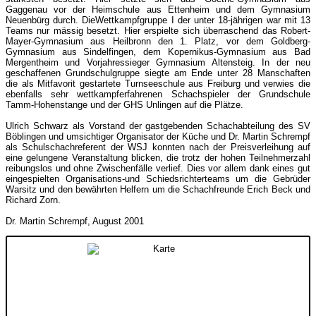
Gaggenau vor der Heimschule aus Ettenheim und dem Gymnasium
Neuenbürg durch. DieWettkampfgruppe I der unter 18-jährigen war mit 13
Teams nur mässig besetzt. Hier erspielte sich überraschend das Robert-
Mayer-Gymnasium aus Heilbronn den 1. Platz, vor dem Goldberg-
Gymnasium aus Sindelfingen, dem Kopernikus-Gymnasium aus Bad
Mergentheim und Vorjahressieger Gymnasium Altensteig. In der neu
geschaffenen Grundschulgruppe siegte am Ende unter 28 Manschaften
die als Mitfavorit gestartete Turnseeschule aus Freiburg und verwies die
ebenfalls sehr wettkampferfahrenen Schachspieler der Grundschule
Tamm-Hohenstange und der GHS Unlingen auf die Plätze.
Ulrich Schwarz als Vorstand der gastgebenden Schachabteilung des SV
Böblingen und umsichtiger Organisator der Küche und Dr. Martin Schrempf
als Schulschachreferent der WSJ konnten nach der Preisverleihung auf
eine gelungene Veranstaltung blicken, die trotz der hohen Teilnehmerzahl
reibungslos und ohne Zwischenfälle verlief. Dies vor allem dank eines gut
eingespielten Organisations-und Schiedsrichterteams um die Gebrüder
Warsitz und den bewährten Helfern um die Schachfreunde Erich Beck und
Richard Zorn.
Dr. Martin Schrempf, August 2001