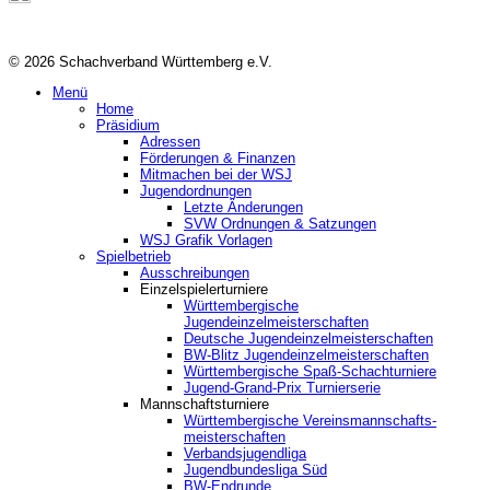
© 2026 Schachverband Württemberg e.V.
Menü
Home
Präsidium
Adressen
Förderungen & Finanzen
Mitmachen bei der WSJ
Jugendordnungen
Letzte Änderungen
SVW Ordnungen & Satzungen
WSJ Grafik Vorlagen
Spielbetrieb
Ausschreibungen
Einzelspielerturniere
Württembergische
Jugendeinzelmeisterschaften
Deutsche Jugendeinzelmeisterschaften
BW-Blitz Jugendeinzelmeisterschaften
Württembergische Spaß-Schachturniere
Jugend-Grand-Prix Turnierserie
Mannschaftsturniere
Württembergische Vereinsmannschafts-
meisterschaften
Verbandsjugendliga
Jugendbundesliga Süd
BW-Endrunde