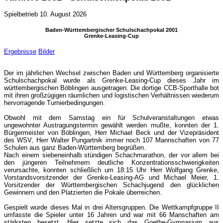
Spielbetrieb
10. August 2026
Baden-Württembergischer Schulschachpokal 2001
Grenke-Leasing-Cup
Ergebnisse
Bilder
Der im jährlichen Wechsel zwischen Baden und Württemberg organisierte
Schulschachpokal wurde als Grenke-Leasing-Cup dieses Jahr im
württembergischen Böblingen ausgetragen. Die dortige CCB-Sporthalle bot
mit ihren großzügigen räumlichen und logistischen Verhältnissen wiederum
hervorragende Turnierbedingungen.
Obwohl mit dem Samstag ein für Schulveranstaltungen etwas
ungewohnter Austragungstermin gewählt werden mußte, konnten der 1.
Bürgermeister von Böblingen, Herr Michael Beck und der Vizepräsident
des WSV, Herr Walter Pungartnik immer noch 107 Mannschaften von 77
Schulen aus ganz Baden-Württemberg begrüßen.
Nach einem siebeneinhalb stündigen Schachmarathon, der vor allem bei
den jüngeren Teilnehmern deutliche Konzentrationsschwierigkeiten
verursachte, konnten schließlich um 18:15 Uhr Herr Wolfgang Grenke,
Vorstandsvorsitzender der Grenke-Leasing-AG und Michael Meier, 1.
Vorsitzender der Württembergischen Schachjugend den glücklichen
Gewinnern und den Platzierten die Pokale überreichen.
Gespielt wurde dieses Mal in drei Altersgruppen. Die Wettkampfgruppe II
umfasste die Spieler unter 16 Jahren und war mit 66 Manschaften am
stärksten besetzt. Hier setzte sich das Goethe-Gymnasium aus