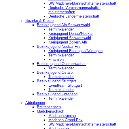
BW Mädchen-Mannschaftsmeisterschaft
Deutsche Vereinsmannschafts-
meisterschaften
Deutsche Ländermeisterschaft
Bezirke & Kreise
Bezirksjugend Alb-Schwarzwald
Terminkalender
Kreisjugend Donau/Neckar
Kreisjugend Schwarzwald
Kreisjugend Zollern/Alb
Bezirksjugend Neckar-Fils
Kreisjugend ‎Esslingen/Nürtingen
Terminkalender
Finanzen
Bezirksjugend Oberschwaben
Terminkalender
Bezirksjugend Ostalb
Terminkalender
Bezirksjugend Stuttgart
‎Eventteam Stuttgart
Terminkalender
Bezirksjugend Unterland
Terminkalender
Abteilungen
Breitenschach
Mädchenschach
Mädchentraining
Mädchen Grand Prix
BW Mädchen-Mannschaftsmeisterschaft
Mädchentag