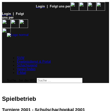
Login
| Folgt uns per
Login
| Folgt
uns per
SVW
Ergebnisdienst & Portal
Schachjugend
Verein finden
E-Mail
Suche...bei der WSJ
Spielbetrieb
Turniere 2001 - Schulschachpokal 2001